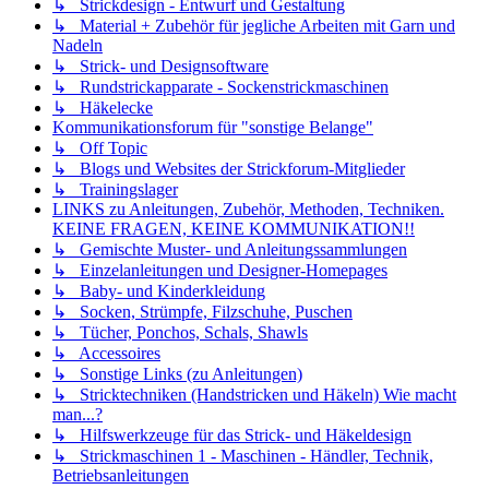
↳ Strickdesign - Entwurf und Gestaltung
↳ Material + Zubehör für jegliche Arbeiten mit Garn und
Nadeln
↳ Strick- und Designsoftware
↳ Rundstrickapparate - Sockenstrickmaschinen
↳ Häkelecke
Kommunikationsforum für "sonstige Belange"
↳ Off Topic
↳ Blogs und Websites der Strickforum-Mitglieder
↳ Trainingslager
LINKS zu Anleitungen, Zubehör, Methoden, Techniken.
KEINE FRAGEN, KEINE KOMMUNIKATION!!
↳ Gemischte Muster- und Anleitungssammlungen
↳ Einzelanleitungen und Designer-Homepages
↳ Baby- und Kinderkleidung
↳ Socken, Strümpfe, Filzschuhe, Puschen
↳ Tücher, Ponchos, Schals, Shawls
↳ Accessoires
↳ Sonstige Links (zu Anleitungen)
↳ Stricktechniken (Handstricken und Häkeln) Wie macht
man...?
↳ Hilfswerkzeuge für das Strick- und Häkeldesign
↳ Strickmaschinen 1 - Maschinen - Händler, Technik,
Betriebsanleitungen