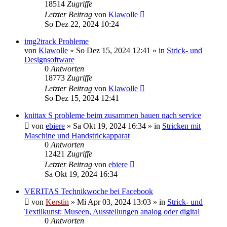
18514
Zugriffe
Letzter Beitrag
von
Klawolle
So Dez 22, 2024 10:24
img2track Probleme
von
Klawolle
»
So Dez 15, 2024 12:41
» in
Strick- und
Designsoftware
0
Antworten
18773
Zugriffe
Letzter Beitrag
von
Klawolle
So Dez 15, 2024 12:41
knittax S probleme beim zusammen bauen nach service
von
ebiere
»
Sa Okt 19, 2024 16:34
» in
Stricken mit
Maschine und Handstrickapparat
0
Antworten
12421
Zugriffe
Letzter Beitrag
von
ebiere
Sa Okt 19, 2024 16:34
VERITAS Technikwoche bei Facebook
von
Kerstin
»
Mi Apr 03, 2024 13:03
» in
Strick- und
Textilkunst: Museen, Ausstellungen analog oder digital
0
Antworten