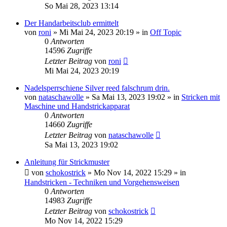
So Mai 28, 2023 13:14
Der Handarbeitsclub ermittelt
von
roni
»
Mi Mai 24, 2023 20:19
» in
Off Topic
0
Antworten
14596
Zugriffe
Letzter Beitrag
von
roni
Mi Mai 24, 2023 20:19
Nadelsperrschiene Silver reed falschrum drin.
von
nataschawolle
»
Sa Mai 13, 2023 19:02
» in
Stricken mit
Maschine und Handstrickapparat
0
Antworten
14660
Zugriffe
Letzter Beitrag
von
nataschawolle
Sa Mai 13, 2023 19:02
Anleitung für Strickmuster
von
schokostrick
»
Mo Nov 14, 2022 15:29
» in
Handstricken - Techniken und Vorgehensweisen
0
Antworten
14983
Zugriffe
Letzter Beitrag
von
schokostrick
Mo Nov 14, 2022 15:29