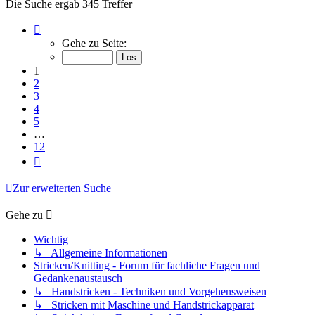
Die Suche ergab 345 Treffer
Seite
1
Gehe zu Seite:
von
12
1
2
3
4
5
…
12
Nächste
Zur erweiterten Suche
Gehe zu
Wichtig
↳ Allgemeine Informationen
Stricken/Knitting - Forum für fachliche Fragen und
Gedankenaustausch
↳ Handstricken - Techniken und Vorgehensweisen
↳ Stricken mit Maschine und Handstrickapparat