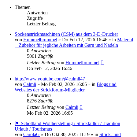
Themen
Antworten
Zugriffe
Letzter Beitrag
Sockenstrickmaschinen (CSM) aus dem 3-D-Drucker
von
Hummelbrummel
»
Do Feb 12, 2026 16:46
» in
Material
+ Zubehör für jegliche Arbeiten mit Garn und Nadeln
0
Antworten
5061
Zugriffe
Letzter Beitrag
von
Hummelbrummel
Do Feb 12, 2026 16:46
http://www.youtube.com/@calmli47
von
Calmli
»
Mo Feb 02, 2026 16:05
» in
Blogs und
Websites der Strickforum-Mitglieder
0
Antworten
8276
Zugriffe
Letzter Beitrag
von
Calmli
Mo Feb 02, 2026 16:05
🏴󠁧󠁢󠁳󠁣󠁴󠁿 Schottland Wollherstellung / Strickkultur / -tradition
Urlaub / Tourismus
von
CarolaG
»
Do Okt 30, 2025 11:19
» in
Strick- und