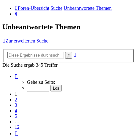
Foren-Übersicht
Suche
Unbeantwortete Themen
Suche
Unbeantwortete Themen
Zur erweiterten Suche
Erweiterte
Suche
Suche
Die Suche ergab 345 Treffer
Seite
1
Gehe zu Seite:
von
12
1
2
3
4
5
…
12
Nächste