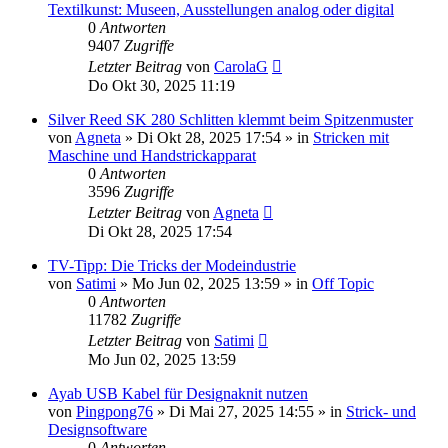
Textilkunst: Museen, Ausstellungen analog oder digital
0
Antworten
9407
Zugriffe
Letzter Beitrag
von
CarolaG
Do Okt 30, 2025 11:19
Silver Reed SK 280 Schlitten klemmt beim Spitzenmuster
von
Agneta
»
Di Okt 28, 2025 17:54
» in
Stricken mit
Maschine und Handstrickapparat
0
Antworten
3596
Zugriffe
Letzter Beitrag
von
Agneta
Di Okt 28, 2025 17:54
TV-Tipp: Die Tricks der Modeindustrie
von
Satimi
»
Mo Jun 02, 2025 13:59
» in
Off Topic
0
Antworten
11782
Zugriffe
Letzter Beitrag
von
Satimi
Mo Jun 02, 2025 13:59
Ayab USB Kabel für Designaknit nutzen
von
Pingpong76
»
Di Mai 27, 2025 14:55
» in
Strick- und
Designsoftware
0
Antworten