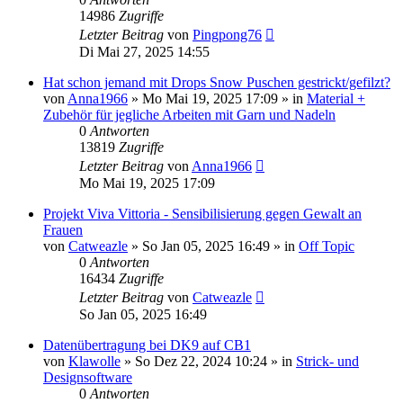
14986
Zugriffe
Letzter Beitrag
von
Pingpong76
Di Mai 27, 2025 14:55
Hat schon jemand mit Drops Snow Puschen gestrickt/gefilzt?
von
Anna1966
»
Mo Mai 19, 2025 17:09
» in
Material +
Zubehör für jegliche Arbeiten mit Garn und Nadeln
0
Antworten
13819
Zugriffe
Letzter Beitrag
von
Anna1966
Mo Mai 19, 2025 17:09
Projekt Viva Vittoria - Sensibilisierung gegen Gewalt an
Frauen
von
Catweazle
»
So Jan 05, 2025 16:49
» in
Off Topic
0
Antworten
16434
Zugriffe
Letzter Beitrag
von
Catweazle
So Jan 05, 2025 16:49
Datenübertragung bei DK9 auf CB1
von
Klawolle
»
So Dez 22, 2024 10:24
» in
Strick- und
Designsoftware
0
Antworten