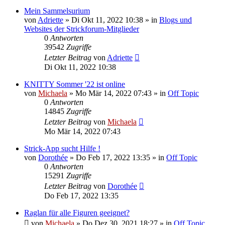
Mein Sammelsurium
von
Adriette
»
Di Okt 11, 2022 10:38
» in
Blogs und
Websites der Strickforum-Mitglieder
0
Antworten
39542
Zugriffe
Letzter Beitrag
von
Adriette
Di Okt 11, 2022 10:38
KNITTY Sommer '22 ist online
von
Michaela
»
Mo Mär 14, 2022 07:43
» in
Off Topic
0
Antworten
14845
Zugriffe
Letzter Beitrag
von
Michaela
Mo Mär 14, 2022 07:43
Strick-App sucht Hilfe !
von
Dorothée
»
Do Feb 17, 2022 13:35
» in
Off Topic
0
Antworten
15291
Zugriffe
Letzter Beitrag
von
Dorothée
Do Feb 17, 2022 13:35
Raglan für alle Figuren geeignet?
von
Michaela
»
Do Dez 30, 2021 18:27
» in
Off Topic