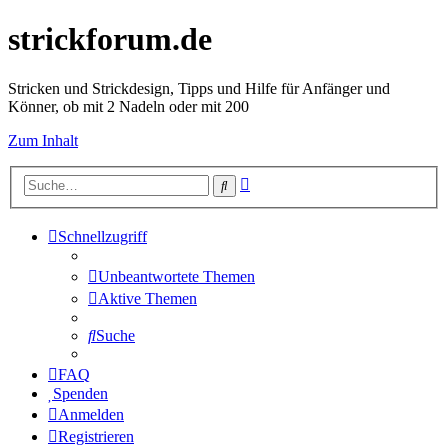
strickforum.de
Stricken und Strickdesign, Tipps und Hilfe für Anfänger und
Könner, ob mit 2 Nadeln oder mit 200
Zum Inhalt
Erweiterte
Suche
Suche
Schnellzugriff
Unbeantwortete Themen
Aktive Themen
Suche
FAQ
Spenden
Anmelden
Registrieren