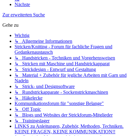
Nächste
Zur erweiterten Suche
Gehe zu
Wichtig
↳ Allgemeine Informationen
Stricken/Knitting - Forum für fachliche Fragen und
Gedankenaustausch
↳ Handstricken - Techniken und Vorgehensweisen
↳ Stricken mit Maschine und Handstrickapparat
↳ Strickdesign - Entwurf und Gestaltung
↳ Material + Zubehör für jegliche Arbeiten mit Garn und
Nadeln
↳ Strick- und Designsoftware
↳ Rundstrickapparate - Sockenstrickmaschinen
↳ Häkelecke
Kommunikationsforum für "sonstige Belange"
↳ Off Topic
↳ Blogs und Websites der Strickforum-Mitglieder
↳ Trainingslager
LINKS zu Anleitungen, Zubehör, Methoden, Techniken.
KEINE FRAGEN, KEINE KOMMUNIKATION!!