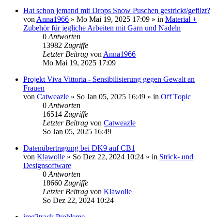
Hat schon jemand mit Drops Snow Puschen gestrickt/gefilzt?
von
Anna1966
»
Mo Mai 19, 2025 17:09
» in
Material +
Zubehör für jegliche Arbeiten mit Garn und Nadeln
0
Antworten
13982
Zugriffe
Letzter Beitrag
von
Anna1966
Mo Mai 19, 2025 17:09
Projekt Viva Vittoria - Sensibilisierung gegen Gewalt an
Frauen
von
Catweazle
»
So Jan 05, 2025 16:49
» in
Off Topic
0
Antworten
16514
Zugriffe
Letzter Beitrag
von
Catweazle
So Jan 05, 2025 16:49
Datenübertragung bei DK9 auf CB1
von
Klawolle
»
So Dez 22, 2024 10:24
» in
Strick- und
Designsoftware
0
Antworten
18660
Zugriffe
Letzter Beitrag
von
Klawolle
So Dez 22, 2024 10:24
img2track Probleme