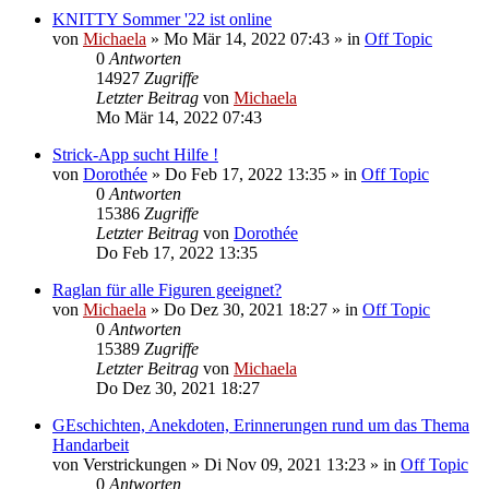
KNITTY Sommer '22 ist online
von
Michaela
»
Mo Mär 14, 2022 07:43
» in
Off Topic
0
Antworten
14927
Zugriffe
Letzter Beitrag
von
Michaela
Mo Mär 14, 2022 07:43
Strick-App sucht Hilfe !
von
Dorothée
»
Do Feb 17, 2022 13:35
» in
Off Topic
0
Antworten
15386
Zugriffe
Letzter Beitrag
von
Dorothée
Do Feb 17, 2022 13:35
Raglan für alle Figuren geeignet?
von
Michaela
»
Do Dez 30, 2021 18:27
» in
Off Topic
0
Antworten
15389
Zugriffe
Letzter Beitrag
von
Michaela
Do Dez 30, 2021 18:27
GEschichten, Anekdoten, Erinnerungen rund um das Thema
Handarbeit
von
Verstrickungen
»
Di Nov 09, 2021 13:23
» in
Off Topic
0
Antworten