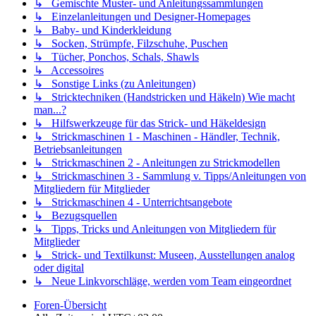
↳ Gemischte Muster- und Anleitungssammlungen
↳ Einzelanleitungen und Designer-Homepages
↳ Baby- und Kinderkleidung
↳ Socken, Strümpfe, Filzschuhe, Puschen
↳ Tücher, Ponchos, Schals, Shawls
↳ Accessoires
↳ Sonstige Links (zu Anleitungen)
↳ Stricktechniken (Handstricken und Häkeln) Wie macht
man...?
↳ Hilfswerkzeuge für das Strick- und Häkeldesign
↳ Strickmaschinen 1 - Maschinen - Händler, Technik,
Betriebsanleitungen
↳ Strickmaschinen 2 - Anleitungen zu Strickmodellen
↳ Strickmaschinen 3 - Sammlung v. Tipps/Anleitungen von
Mitgliedern für Mitglieder
↳ Strickmaschinen 4 - Unterrichtsangebote
↳ Bezugsquellen
↳ Tipps, Tricks und Anleitungen von Mitgliedern für
Mitglieder
↳ Strick- und Textilkunst: Museen, Ausstellungen analog
oder digital
↳ Neue Linkvorschläge, werden vom Team eingeordnet
Foren-Übersicht