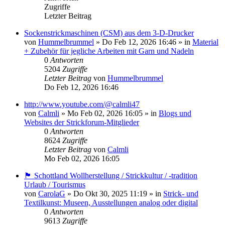
Zugriffe
Letzter Beitrag
Sockenstrickmaschinen (CSM) aus dem 3-D-Drucker
von
Hummelbrummel
»
Do Feb 12, 2026 16:46
» in
Material
+ Zubehör für jegliche Arbeiten mit Garn und Nadeln
0
Antworten
5204
Zugriffe
Letzter Beitrag
von
Hummelbrummel
Do Feb 12, 2026 16:46
http://www.youtube.com/@calmli47
von
Calmli
»
Mo Feb 02, 2026 16:05
» in
Blogs und
Websites der Strickforum-Mitglieder
0
Antworten
8624
Zugriffe
Letzter Beitrag
von
Calmli
Mo Feb 02, 2026 16:05
🏴󠁧󠁢󠁳󠁣󠁴󠁿 Schottland Wollherstellung / Strickkultur / -tradition
Urlaub / Tourismus
von
CarolaG
»
Do Okt 30, 2025 11:19
» in
Strick- und
Textilkunst: Museen, Ausstellungen analog oder digital
0
Antworten
9613
Zugriffe