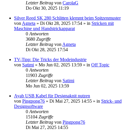
Letzter Beitrag
von
CarolaG
Do Okt 30, 2025 11:19
Silver Reed SK 280 Schlitten klemmt beim Spitzenmuster
von
Agneta
»
Di Okt 28, 2025 17:54
» in
Stricken mit
Maschine und Handstrickapparat
0
Antworten
3680
Zugriffe
Letzter Beitrag
von
Agneta
Di Okt 28, 2025 17:54
TV-Tipp: Die Tricks der Modeindustrie
von
Satimi
»
Mo Jun 02, 2025 13:59
» in
Off Topic
0
Antworten
11903
Zugriffe
Letzter Beitrag
von
Satimi
Mo Jun 02, 2025 13:59
Ayab USB Kabel für Designaknit nutzen
von
Pingpong76
»
Di Mai 27, 2025 14:55
» in
Strick- und
Designsoftware
0
Antworten
15104
Zugriffe
Letzter Beitrag
von
Pingpong76
Di Mai 27, 2025 14:55