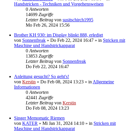
Handstricken - Techniken und Vorgehensweisen
0
Antworten
14699
Zugriffe
Letzter Beitrag
von
susitschirch1995
Mo Feb 26, 2024 15:56
Brother KH 930: im Display blinkt 888, erledigt
von
Sonnenfreak
»
Do Feb 22, 2024 16:47
» in
Stricken mit
Maschine und Handstrickapparat
0
Antworten
13853
Zugriffe
Letzter Beitrag
von
Sonnenfreak
Do Feb 22, 2024 16:47
Anleitung gesucht? So geht's!
von
Kerstin
»
Do Feb 08, 2024 13:23
» in
Allgemeine
Informationen
0
Antworten
42441
Zugriffe
Letzter Beitrag
von
Kerstin
Do Feb 08, 2024 13:23
Singer Memomatic Riemen
von
KATER
»
Mi Jan 31, 2024 14:10
» in
Stricken mit
Maschine und Handstrickapparat