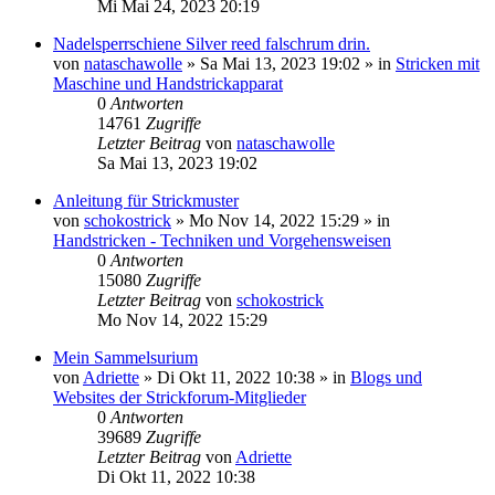
Mi Mai 24, 2023 20:19
Nadelsperrschiene Silver reed falschrum drin.
von
nataschawolle
»
Sa Mai 13, 2023 19:02
» in
Stricken mit
Maschine und Handstrickapparat
0
Antworten
14761
Zugriffe
Letzter Beitrag
von
nataschawolle
Sa Mai 13, 2023 19:02
Anleitung für Strickmuster
von
schokostrick
»
Mo Nov 14, 2022 15:29
» in
Handstricken - Techniken und Vorgehensweisen
0
Antworten
15080
Zugriffe
Letzter Beitrag
von
schokostrick
Mo Nov 14, 2022 15:29
Mein Sammelsurium
von
Adriette
»
Di Okt 11, 2022 10:38
» in
Blogs und
Websites der Strickforum-Mitglieder
0
Antworten
39689
Zugriffe
Letzter Beitrag
von
Adriette
Di Okt 11, 2022 10:38