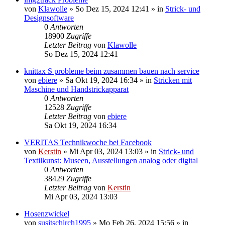
von
Klawolle
»
So Dez 15, 2024 12:41
» in
Strick- und
Designsoftware
0
Antworten
18900
Zugriffe
Letzter Beitrag
von
Klawolle
So Dez 15, 2024 12:41
knittax S probleme beim zusammen bauen nach service
von
ebiere
»
Sa Okt 19, 2024 16:34
» in
Stricken mit
Maschine und Handstrickapparat
0
Antworten
12528
Zugriffe
Letzter Beitrag
von
ebiere
Sa Okt 19, 2024 16:34
VERITAS Technikwoche bei Facebook
von
Kerstin
»
Mi Apr 03, 2024 13:03
» in
Strick- und
Textilkunst: Museen, Ausstellungen analog oder digital
0
Antworten
38429
Zugriffe
Letzter Beitrag
von
Kerstin
Mi Apr 03, 2024 13:03
Hosenzwickel
von
susitschirch1995
»
Mo Feb 26, 2024 15:56
» in