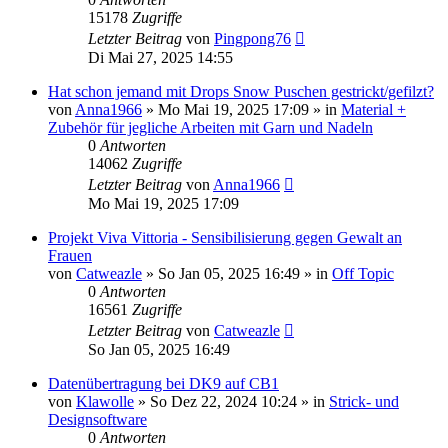
15178
Zugriffe
Letzter Beitrag
von
Pingpong76
Di Mai 27, 2025 14:55
Hat schon jemand mit Drops Snow Puschen gestrickt/gefilzt?
von
Anna1966
»
Mo Mai 19, 2025 17:09
» in
Material +
Zubehör für jegliche Arbeiten mit Garn und Nadeln
0
Antworten
14062
Zugriffe
Letzter Beitrag
von
Anna1966
Mo Mai 19, 2025 17:09
Projekt Viva Vittoria - Sensibilisierung gegen Gewalt an
Frauen
von
Catweazle
»
So Jan 05, 2025 16:49
» in
Off Topic
0
Antworten
16561
Zugriffe
Letzter Beitrag
von
Catweazle
So Jan 05, 2025 16:49
Datenübertragung bei DK9 auf CB1
von
Klawolle
»
So Dez 22, 2024 10:24
» in
Strick- und
Designsoftware
0
Antworten