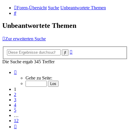
Foren-Übersicht
Suche
Unbeantwortete Themen
Suche
Unbeantwortete Themen
Zur erweiterten Suche
Erweiterte
Suche
Suche
Die Suche ergab 345 Treffer
Seite
1
Gehe zu Seite:
von
12
1
2
3
4
5
…
12
Nächste