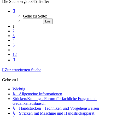
Die Suche ergab 345 Treffer
Seite
1
Gehe zu Seite:
von
12
1
2
3
4
5
…
12
Nächste
Zur erweiterten Suche
Gehe zu
Wichtig
↳ Allgemeine Informationen
Stricken/Knitting - Forum für fachliche Fragen und
Gedankenaustausch
↳ Handstricken - Techniken und Vorgehensweisen
↳ Stricken mit Maschine und Handstrickapparat