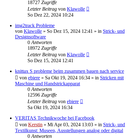
18727
Zugriffe
Letzter Beitrag
von
Klawolle
So Dez 22, 2024 10:24
img2track Probleme
von
Klawolle
»
So Dez 15, 2024 12:41
» in
Strick- und
Designsoftware
0
Antworten
18972
Zugriffe
Letzter Beitrag
von
Klawolle
So Dez 15, 2024 12:41
knittax S probleme beim zusammen bauen nach service
von
ebiere
»
Sa Okt 19, 2024 16:34
» in
Stricken mit
Maschine und Handstrickapparat
0
Antworten
12596
Zugriffe
Letzter Beitrag
von
ebiere
Sa Okt 19, 2024 16:34
VERITAS Technikwoche bei Facebook
von
Kerstin
»
Mi Apr 03, 2024 13:03
» in
Strick- und
Textilkunst: Museen, Ausstellungen analog oder digital
0
Antworten