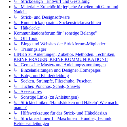
↳ Strickdesign - Entwurf und Gestaltung
↳ Material + Zubehör für jegliche Arbeiten mit Garn und
Nadeln
↳ Strick- und Designsoftware
↳ Rundstrickapparate - Sockenstrickmaschinen
↳ Häkelecke
Kommunikationsforum für "sonstige Belange"
↳ Off Topic
↳ Blogs und Websites der Strickforum-Mitglieder
↳ Trainingslager
LINKS zu Anleitungen, Zubehör, Methoden, Techniken.
KEINE FRAGEN, KEINE KOMMUNIKATION!!
↳ Gemischte Muster- und Anleitungssammlungen
↳ Einzelanleitungen und Designer-Homepages
↳ Baby- und Kinderkleidung
↳ Socken, Strümpfe, Filzschuhe, Puschen
↳ Tücher, Ponchos, Schals, Shawls
↳ Accessoires
↳ Sonstige Links (zu Anleitungen)
↳ Stricktechniken (Handstricken und Häkeln) Wie macht
man...?
↳ Hilfswerkzeuge für das Strick- und Häkeldesign
↳ Strickmaschinen 1 - Maschinen - Händler, Technik,
Betriebsanleitungen