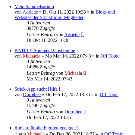
Mein Sammelsurium
von
Adriette
»
Di Okt 11, 2022 10:38
» in
Blogs und
Websites der Strickforum-Mitglieder
0
Antworten
39770
Zugriffe
Letzter Beitrag
von
Adriette
Di Okt 11, 2022 10:38
KNITTY Sommer '22 ist online
von
Michaela
»
Mo Mär 14, 2022 07:43
» in
Off Topic
0
Antworten
14986
Zugriffe
Letzter Beitrag
von
Michaela
Mo Mär 14, 2022 07:43
Strick-App sucht Hilfe !
von
Dorothée
»
Do Feb 17, 2022 13:35
» in
Off Topic
0
Antworten
15440
Zugriffe
Letzter Beitrag
von
Dorothée
Do Feb 17, 2022 13:35
Raglan für alle Figuren geeignet?
von
Michaela
»
Do Dez 30, 2021 18:27
» in
Off Topic