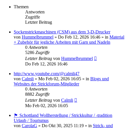
Themen
Antworten
Zugriffe
Letzter Beitrag
Sockenstrickmaschinen (CSM) aus dem 3-D-Drucker
von
Hummelbrummel
»
Do Feb 12, 2026 16:46
» in
Material
+ Zubehör für jegliche Arbeiten mit Garn und Nadeln
0
Antworten
5286
Zugriffe
Letzter Beitrag
von
Hummelbrummel
Do Feb 12, 2026 16:46
http://www.youtube.com/@calmli47
von
Calmli
»
Mo Feb 02, 2026 16:05
» in
Blogs und
Websites der Strickforum-Mitglieder
0
Antworten
8882
Zugriffe
Letzter Beitrag
von
Calmli
Mo Feb 02, 2026 16:05
🏴󠁧󠁢󠁳󠁣󠁴󠁿 Schottland Wollherstellung / Strickkultur / -tradition
Urlaub / Tourismus
von
CarolaG
»
Do Okt 30, 2025 11:19
» in
Strick- und