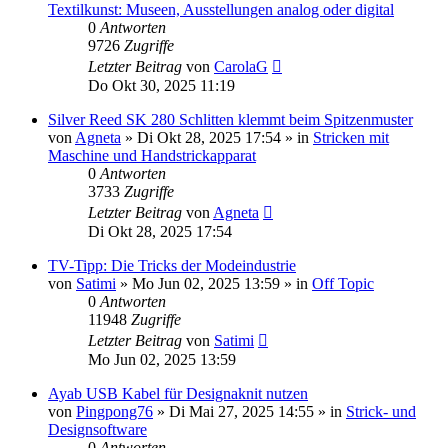
Textilkunst: Museen, Ausstellungen analog oder digital
0
Antworten
9726
Zugriffe
Letzter Beitrag
von
CarolaG
Do Okt 30, 2025 11:19
Silver Reed SK 280 Schlitten klemmt beim Spitzenmuster
von
Agneta
»
Di Okt 28, 2025 17:54
» in
Stricken mit
Maschine und Handstrickapparat
0
Antworten
3733
Zugriffe
Letzter Beitrag
von
Agneta
Di Okt 28, 2025 17:54
TV-Tipp: Die Tricks der Modeindustrie
von
Satimi
»
Mo Jun 02, 2025 13:59
» in
Off Topic
0
Antworten
11948
Zugriffe
Letzter Beitrag
von
Satimi
Mo Jun 02, 2025 13:59
Ayab USB Kabel für Designaknit nutzen
von
Pingpong76
»
Di Mai 27, 2025 14:55
» in
Strick- und
Designsoftware
0
Antworten