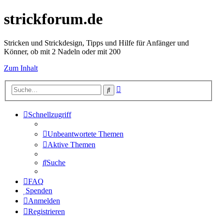
strickforum.de
Stricken und Strickdesign, Tipps und Hilfe für Anfänger und
Könner, ob mit 2 Nadeln oder mit 200
Zum Inhalt
Erweiterte
Suche
Suche
Schnellzugriff
Unbeantwortete Themen
Aktive Themen
Suche
FAQ
Spenden
Anmelden
Registrieren