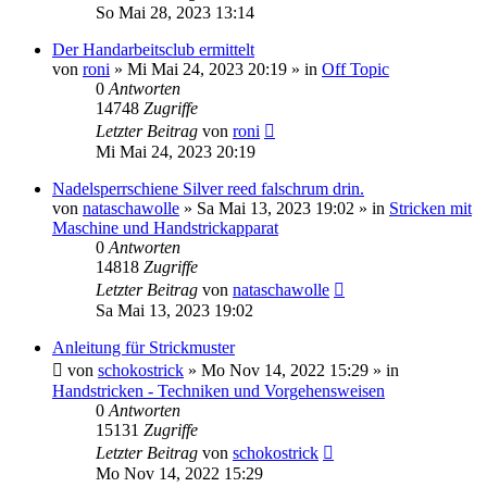
So Mai 28, 2023 13:14
Der Handarbeitsclub ermittelt
von
roni
»
Mi Mai 24, 2023 20:19
» in
Off Topic
0
Antworten
14748
Zugriffe
Letzter Beitrag
von
roni
Mi Mai 24, 2023 20:19
Nadelsperrschiene Silver reed falschrum drin.
von
nataschawolle
»
Sa Mai 13, 2023 19:02
» in
Stricken mit
Maschine und Handstrickapparat
0
Antworten
14818
Zugriffe
Letzter Beitrag
von
nataschawolle
Sa Mai 13, 2023 19:02
Anleitung für Strickmuster
von
schokostrick
»
Mo Nov 14, 2022 15:29
» in
Handstricken - Techniken und Vorgehensweisen
0
Antworten
15131
Zugriffe
Letzter Beitrag
von
schokostrick
Mo Nov 14, 2022 15:29