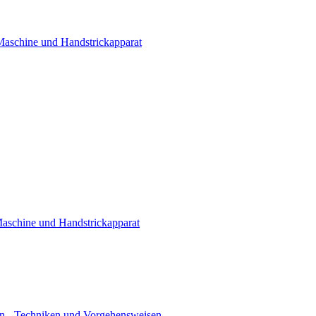
 Maschine und Handstrickapparat
Maschine und Handstrickapparat
n - Techniken und Vorgehensweisen