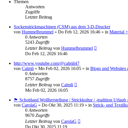
Themen
Antworten
Zugriffe
Letzter Beitrag
Sockenstrickmaschinen (CSM) aus dem 3-D-Drucker
von
Hummelbrummel
»
Do Feb 12, 2026 16:46
» in
Material 
0
Antworten
5243
Zugriffe
Letzter Beitrag
von
Hummelbrummel
Do Feb 12, 2026 16:46
http://www.youtube.com/@calmli47
von
Calmli
»
Mo Feb 02, 2026 16:05
» in
Blogs und Websites 
0
Antworten
8757
Zugriffe
Letzter Beitrag
von
Calmli
Mo Feb 02, 2026 16:05
🏴󠁧󠁢󠁳󠁣󠁴󠁿 Schottland Wollherstellung / Strickkultur / -tradition Urla
von
CarolaG
»
Do Okt 30, 2025 11:19
» in
Strick- und Textilk
0
Antworten
9670
Zugriffe
Letzter Beitrag
von
CarolaG
Do Okt 30, 2025 11:19