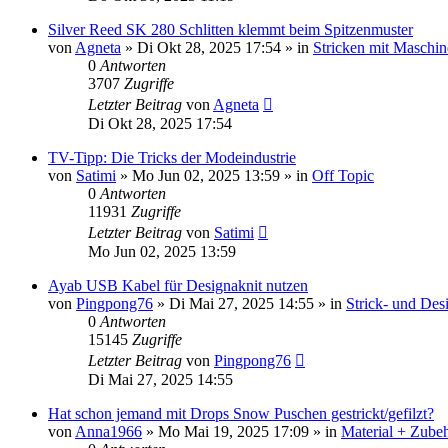
Silver Reed SK 280 Schlitten klemmt beim Spitzenmuster
von
Agneta
»
Di Okt 28, 2025 17:54
» in
Stricken mit Maschin
0
Antworten
3707
Zugriffe
Letzter Beitrag
von
Agneta
Di Okt 28, 2025 17:54
TV-Tipp: Die Tricks der Modeindustrie
von
Satimi
»
Mo Jun 02, 2025 13:59
» in
Off Topic
0
Antworten
11931
Zugriffe
Letzter Beitrag
von
Satimi
Mo Jun 02, 2025 13:59
Ayab USB Kabel für Designaknit nutzen
von
Pingpong76
»
Di Mai 27, 2025 14:55
» in
Strick- und Des
0
Antworten
15145
Zugriffe
Letzter Beitrag
von
Pingpong76
Di Mai 27, 2025 14:55
Hat schon jemand mit Drops Snow Puschen gestrickt/gefilzt?
von
Anna1966
»
Mo Mai 19, 2025 17:09
» in
Material + Zubeh