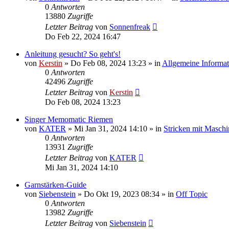
0
Antworten
13880
Zugriffe
Letzter Beitrag
von
Sonnenfreak
Do Feb 22, 2024 16:47
Anleitung gesucht? So geht's!
von
Kerstin
»
Do Feb 08, 2024 13:23
» in
Allgemeine Informa
0
Antworten
42496
Zugriffe
Letzter Beitrag
von
Kerstin
Do Feb 08, 2024 13:23
Singer Memomatic Riemen
von
KATER
»
Mi Jan 31, 2024 14:10
» in
Stricken mit Maschi
0
Antworten
13931
Zugriffe
Letzter Beitrag
von
KATER
Mi Jan 31, 2024 14:10
Garnstärken-Guide
von
Siebenstein
»
Do Okt 19, 2023 08:34
» in
Off Topic
0
Antworten
13982
Zugriffe
Letzter Beitrag
von
Siebenstein