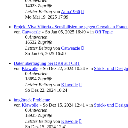
0
Antworten
14023
Zugriffe
Letzter Beitrag
von
Anna1966
Mo Mai 19, 2025 17:09
Projekt Viva Vittoria - Sensibilisierung gegen Gewalt an Fraue
von
Catweazle
»
So Jan 05, 2025 16:49
» in
Off Topic
0
Antworten
16532
Zugriffe
Letzter Beitrag
von
Catweazle
So Jan 05, 2025 16:49
Datenübertragung bei DK9 auf CB1
von
Klawolle
»
So Dez 22, 2024 10:24
» in
Strick- und Desig
0
Antworten
18694
Zugriffe
Letzter Beitrag
von
Klawolle
So Dez 22, 2024 10:24
img2track Probleme
von
Klawolle
»
So Dez 15, 2024 12:41
» in
Strick- und Desig
0
Antworten
18935
Zugriffe
Letzter Beitrag
von
Klawolle
So Dez 15, 2024 12:41