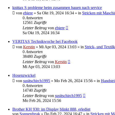
knittax S probleme beim zusammen bauen nach service
von
ebiere
»
Sa Okt 19, 2024 16:34
» in
Stricken mit Maschi
0
Antworten
12561
Zugriffe
Letzter Beitrag
von
ebiere
Sa Okt 19, 2024 16:34
VERITAS Technikwoche bei Facebook
von
Kerstin
»
Mi Apr 03, 2024 13:03
» in
Strick- und Textil
0
Antworten
38480
Zugriffe
Letzter Beitrag
von
Kerstin
Mi Apr 03, 2024 13:03
Hosenzwickel
von
susitschirch1995
»
Mo Feb 26, 2024 15:56
» in
Handstr
0
Antworten
14740
Zugriffe
Letzter Beitrag
von
susitschirch1995
Mo Feb 26, 2024 15:56
Brother KH 930: im Display blinkt 888, erledigt
von
Sonnenfreak
»
Do Feb 22, 2024 16:47
» in
Stricken mit M