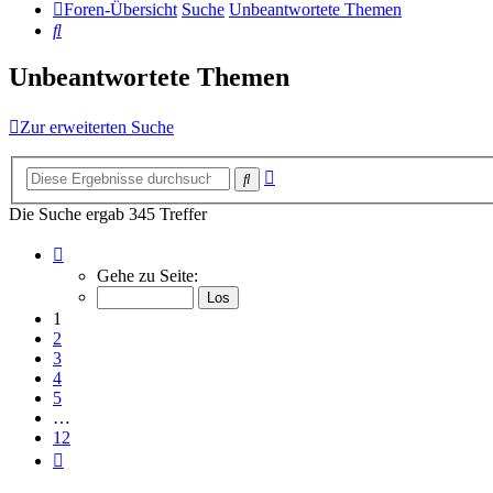
Foren-Übersicht
Suche
Unbeantwortete Themen
Suche
Unbeantwortete Themen
Zur erweiterten Suche
Erweiterte
Suche
Suche
Die Suche ergab 345 Treffer
Seite
1
Gehe zu Seite:
von
12
1
2
3
4
5
…
12
Nächste