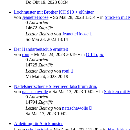
Do Okt 19, 2023 08:34
Lochmuster mit Brother KH 910 + eKnitter
von
JeanetteHoose
»
So Mai 28, 2023 13:14
» in
Stricken mit
0
Antworten
14672
Zugriffe
Letzter Beitrag
von
JeanetteHoose
So Mai 28, 2023 13:14
Der Handarbeitsclub ermittelt
von
roni
»
Mi Mai 24, 2023 20:19
» in
Off Topic
0
Antworten
14725
Zugriffe
Letzter Beitrag
von
roni
Mi Mai 24, 2023 20:19
Nadelsperrschiene Silver reed falschrum drin.
von
nataschawolle
»
Sa Mai 13, 2023 19:02
» in
Stricken mit 
0
Antworten
14794
Zugriffe
Letzter Beitrag
von
nataschawolle
Sa Mai 13, 2023 19:02
Anleitung für Strickmuster
von
schokostrick
»
Mo Nov 14, 2022 15:29
» in
Handstricke