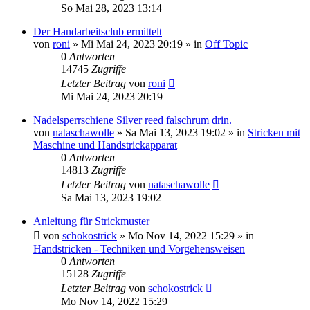
So Mai 28, 2023 13:14
Der Handarbeitsclub ermittelt
von
roni
»
Mi Mai 24, 2023 20:19
» in
Off Topic
0
Antworten
14745
Zugriffe
Letzter Beitrag
von
roni
Mi Mai 24, 2023 20:19
Nadelsperrschiene Silver reed falschrum drin.
von
nataschawolle
»
Sa Mai 13, 2023 19:02
» in
Stricken mit
Maschine und Handstrickapparat
0
Antworten
14813
Zugriffe
Letzter Beitrag
von
nataschawolle
Sa Mai 13, 2023 19:02
Anleitung für Strickmuster
von
schokostrick
»
Mo Nov 14, 2022 15:29
» in
Handstricken - Techniken und Vorgehensweisen
0
Antworten
15128
Zugriffe
Letzter Beitrag
von
schokostrick
Mo Nov 14, 2022 15:29