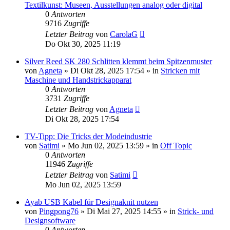
Textilkunst: Museen, Ausstellungen analog oder digital
0
Antworten
9716
Zugriffe
Letzter Beitrag
von
CarolaG
Do Okt 30, 2025 11:19
Silver Reed SK 280 Schlitten klemmt beim Spitzenmuster
von
Agneta
»
Di Okt 28, 2025 17:54
» in
Stricken mit
Maschine und Handstrickapparat
0
Antworten
3731
Zugriffe
Letzter Beitrag
von
Agneta
Di Okt 28, 2025 17:54
TV-Tipp: Die Tricks der Modeindustrie
von
Satimi
»
Mo Jun 02, 2025 13:59
» in
Off Topic
0
Antworten
11946
Zugriffe
Letzter Beitrag
von
Satimi
Mo Jun 02, 2025 13:59
Ayab USB Kabel für Designaknit nutzen
von
Pingpong76
»
Di Mai 27, 2025 14:55
» in
Strick- und
Designsoftware
0
Antworten