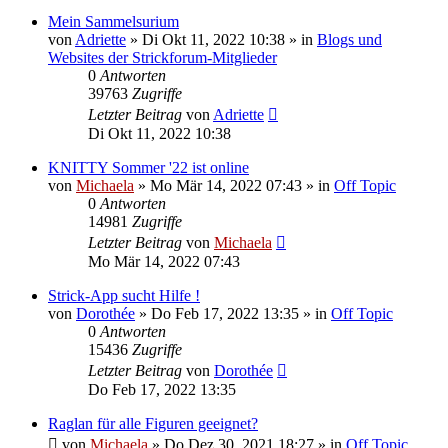
Mein Sammelsurium
von
Adriette
»
Di Okt 11, 2022 10:38
» in
Blogs und
Websites der Strickforum-Mitglieder
0
Antworten
39763
Zugriffe
Letzter Beitrag
von
Adriette
Di Okt 11, 2022 10:38
KNITTY Sommer '22 ist online
von
Michaela
»
Mo Mär 14, 2022 07:43
» in
Off Topic
0
Antworten
14981
Zugriffe
Letzter Beitrag
von
Michaela
Mo Mär 14, 2022 07:43
Strick-App sucht Hilfe !
von
Dorothée
»
Do Feb 17, 2022 13:35
» in
Off Topic
0
Antworten
15436
Zugriffe
Letzter Beitrag
von
Dorothée
Do Feb 17, 2022 13:35
Raglan für alle Figuren geeignet?
von
Michaela
»
Do Dez 30, 2021 18:27
» in
Off Topic