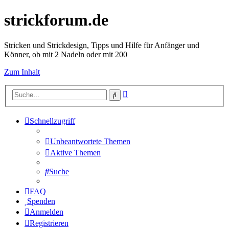
strickforum.de
Stricken und Strickdesign, Tipps und Hilfe für Anfänger und
Könner, ob mit 2 Nadeln oder mit 200
Zum Inhalt
Erweiterte
Suche
Suche
Schnellzugriff
Unbeantwortete Themen
Aktive Themen
Suche
FAQ
Spenden
Anmelden
Registrieren