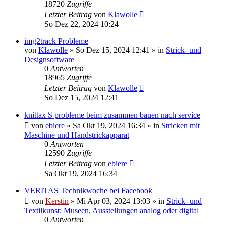
18720
Zugriffe
Letzter Beitrag
von
Klawolle
So Dez 22, 2024 10:24
img2track Probleme
von
Klawolle
»
So Dez 15, 2024 12:41
» in
Strick- und
Designsoftware
0
Antworten
18965
Zugriffe
Letzter Beitrag
von
Klawolle
So Dez 15, 2024 12:41
knittax S probleme beim zusammen bauen nach service
von
ebiere
»
Sa Okt 19, 2024 16:34
» in
Stricken mit
Maschine und Handstrickapparat
0
Antworten
12590
Zugriffe
Letzter Beitrag
von
ebiere
Sa Okt 19, 2024 16:34
VERITAS Technikwoche bei Facebook
von
Kerstin
»
Mi Apr 03, 2024 13:03
» in
Strick- und
Textilkunst: Museen, Ausstellungen analog oder digital
0
Antworten