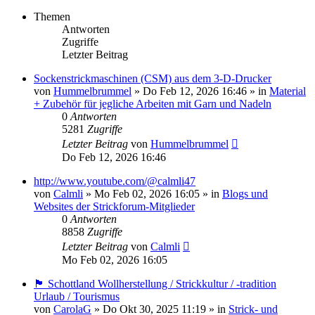
Themen
Antworten
Zugriffe
Letzter Beitrag
Sockenstrickmaschinen (CSM) aus dem 3-D-Drucker
von
Hummelbrummel
»
Do Feb 12, 2026 16:46
» in
Material
+ Zubehör für jegliche Arbeiten mit Garn und Nadeln
0
Antworten
5281
Zugriffe
Letzter Beitrag
von
Hummelbrummel
Do Feb 12, 2026 16:46
http://www.youtube.com/@calmli47
von
Calmli
»
Mo Feb 02, 2026 16:05
» in
Blogs und
Websites der Strickforum-Mitglieder
0
Antworten
8858
Zugriffe
Letzter Beitrag
von
Calmli
Mo Feb 02, 2026 16:05
🏴󠁧󠁢󠁳󠁣󠁴󠁿 Schottland Wollherstellung / Strickkultur / -tradition
Urlaub / Tourismus
von
CarolaG
»
Do Okt 30, 2025 11:19
» in
Strick- und