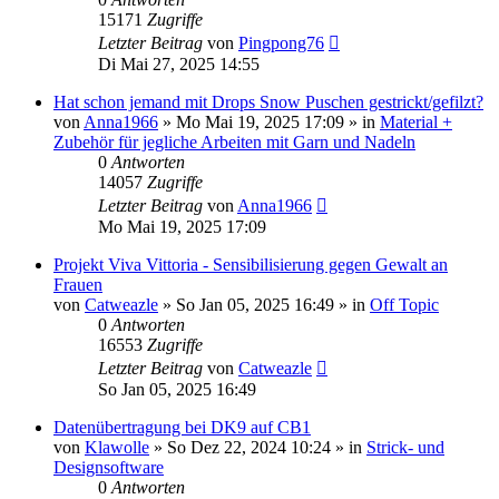
15171
Zugriffe
Letzter Beitrag
von
Pingpong76
Di Mai 27, 2025 14:55
Hat schon jemand mit Drops Snow Puschen gestrickt/gefilzt?
von
Anna1966
»
Mo Mai 19, 2025 17:09
» in
Material +
Zubehör für jegliche Arbeiten mit Garn und Nadeln
0
Antworten
14057
Zugriffe
Letzter Beitrag
von
Anna1966
Mo Mai 19, 2025 17:09
Projekt Viva Vittoria - Sensibilisierung gegen Gewalt an
Frauen
von
Catweazle
»
So Jan 05, 2025 16:49
» in
Off Topic
0
Antworten
16553
Zugriffe
Letzter Beitrag
von
Catweazle
So Jan 05, 2025 16:49
Datenübertragung bei DK9 auf CB1
von
Klawolle
»
So Dez 22, 2024 10:24
» in
Strick- und
Designsoftware
0
Antworten