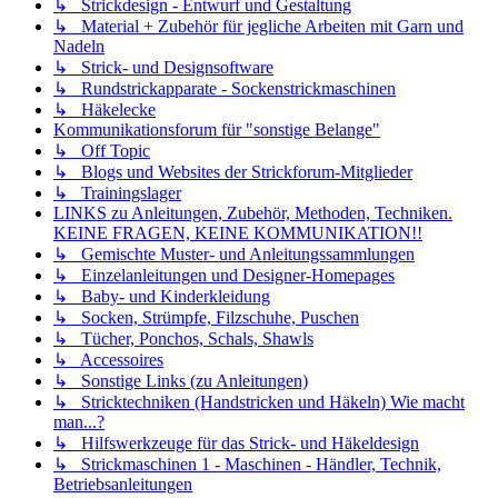
↳ Strickdesign - Entwurf und Gestaltung
↳ Material + Zubehör für jegliche Arbeiten mit Garn und
Nadeln
↳ Strick- und Designsoftware
↳ Rundstrickapparate - Sockenstrickmaschinen
↳ Häkelecke
Kommunikationsforum für "sonstige Belange"
↳ Off Topic
↳ Blogs und Websites der Strickforum-Mitglieder
↳ Trainingslager
LINKS zu Anleitungen, Zubehör, Methoden, Techniken.
KEINE FRAGEN, KEINE KOMMUNIKATION!!
↳ Gemischte Muster- und Anleitungssammlungen
↳ Einzelanleitungen und Designer-Homepages
↳ Baby- und Kinderkleidung
↳ Socken, Strümpfe, Filzschuhe, Puschen
↳ Tücher, Ponchos, Schals, Shawls
↳ Accessoires
↳ Sonstige Links (zu Anleitungen)
↳ Stricktechniken (Handstricken und Häkeln) Wie macht
man...?
↳ Hilfswerkzeuge für das Strick- und Häkeldesign
↳ Strickmaschinen 1 - Maschinen - Händler, Technik,
Betriebsanleitungen