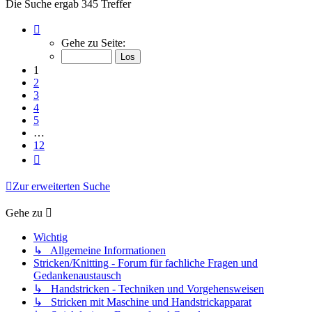
Die Suche ergab 345 Treffer
Seite
1
Gehe zu Seite:
von
12
1
2
3
4
5
…
12
Nächste
Zur erweiterten Suche
Gehe zu
Wichtig
↳ Allgemeine Informationen
Stricken/Knitting - Forum für fachliche Fragen und
Gedankenaustausch
↳ Handstricken - Techniken und Vorgehensweisen
↳ Stricken mit Maschine und Handstrickapparat