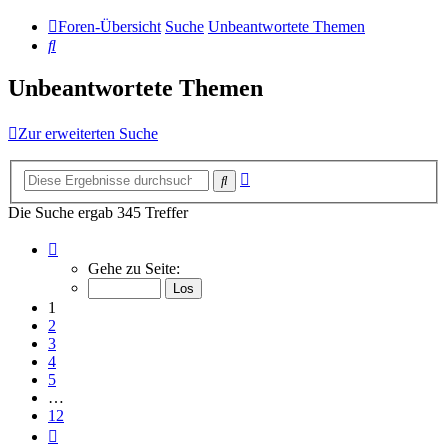
Foren-Übersicht
Suche
Unbeantwortete Themen
Suche
Unbeantwortete Themen
Zur erweiterten Suche
Erweiterte
Suche
Suche
Die Suche ergab 345 Treffer
Seite
1
Gehe zu Seite:
von
12
1
2
3
4
5
…
12
Nächste