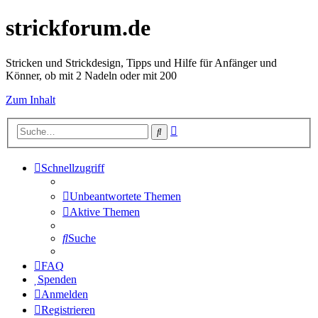
strickforum.de
Stricken und Strickdesign, Tipps und Hilfe für Anfänger und
Könner, ob mit 2 Nadeln oder mit 200
Zum Inhalt
Erweiterte
Suche
Suche
Schnellzugriff
Unbeantwortete Themen
Aktive Themen
Suche
FAQ
Spenden
Anmelden
Registrieren