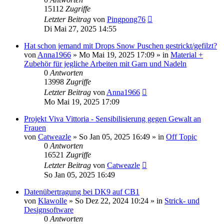
15112
Zugriffe
Letzter Beitrag
von
Pingpong76
Di Mai 27, 2025 14:55
Hat schon jemand mit Drops Snow Puschen gestrickt/gefilzt?
von
Anna1966
»
Mo Mai 19, 2025 17:09
» in
Material +
Zubehör für jegliche Arbeiten mit Garn und Nadeln
0
Antworten
13998
Zugriffe
Letzter Beitrag
von
Anna1966
Mo Mai 19, 2025 17:09
Projekt Viva Vittoria - Sensibilisierung gegen Gewalt an
Frauen
von
Catweazle
»
So Jan 05, 2025 16:49
» in
Off Topic
0
Antworten
16521
Zugriffe
Letzter Beitrag
von
Catweazle
So Jan 05, 2025 16:49
Datenübertragung bei DK9 auf CB1
von
Klawolle
»
So Dez 22, 2024 10:24
» in
Strick- und
Designsoftware
0
Antworten