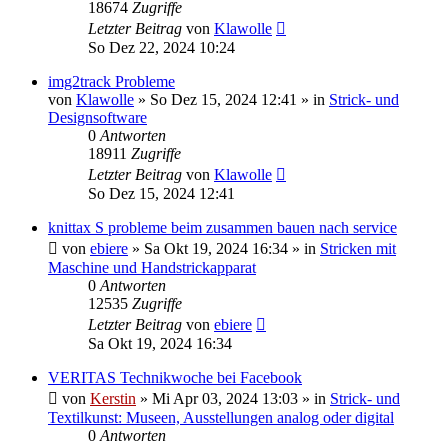
18674
Zugriffe
Letzter Beitrag
von
Klawolle
So Dez 22, 2024 10:24
img2track Probleme
von
Klawolle
»
So Dez 15, 2024 12:41
» in
Strick- und
Designsoftware
0
Antworten
18911
Zugriffe
Letzter Beitrag
von
Klawolle
So Dez 15, 2024 12:41
knittax S probleme beim zusammen bauen nach service
von
ebiere
»
Sa Okt 19, 2024 16:34
» in
Stricken mit
Maschine und Handstrickapparat
0
Antworten
12535
Zugriffe
Letzter Beitrag
von
ebiere
Sa Okt 19, 2024 16:34
VERITAS Technikwoche bei Facebook
von
Kerstin
»
Mi Apr 03, 2024 13:03
» in
Strick- und
Textilkunst: Museen, Ausstellungen analog oder digital
0
Antworten