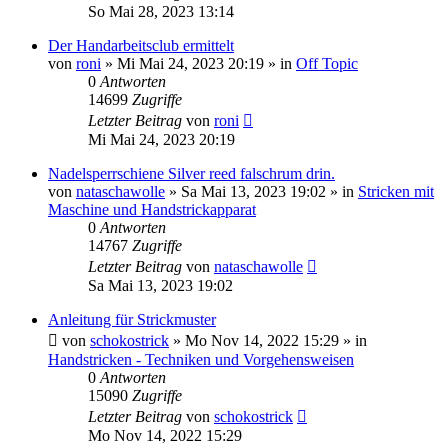
So Mai 28, 2023 13:14
Der Handarbeitsclub ermittelt
von
roni
»
Mi Mai 24, 2023 20:19
» in
Off Topic
0
Antworten
14699
Zugriffe
Letzter Beitrag
von
roni
Mi Mai 24, 2023 20:19
Nadelsperrschiene Silver reed falschrum drin.
von
nataschawolle
»
Sa Mai 13, 2023 19:02
» in
Stricken mit
Maschine und Handstrickapparat
0
Antworten
14767
Zugriffe
Letzter Beitrag
von
nataschawolle
Sa Mai 13, 2023 19:02
Anleitung für Strickmuster
von
schokostrick
»
Mo Nov 14, 2022 15:29
» in
Handstricken - Techniken und Vorgehensweisen
0
Antworten
15090
Zugriffe
Letzter Beitrag
von
schokostrick
Mo Nov 14, 2022 15:29