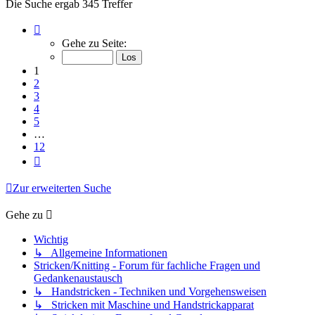
Die Suche ergab 345 Treffer
Seite
1
Gehe zu Seite:
von
12
1
2
3
4
5
…
12
Nächste
Zur erweiterten Suche
Gehe zu
Wichtig
↳ Allgemeine Informationen
Stricken/Knitting - Forum für fachliche Fragen und
Gedankenaustausch
↳ Handstricken - Techniken und Vorgehensweisen
↳ Stricken mit Maschine und Handstrickapparat