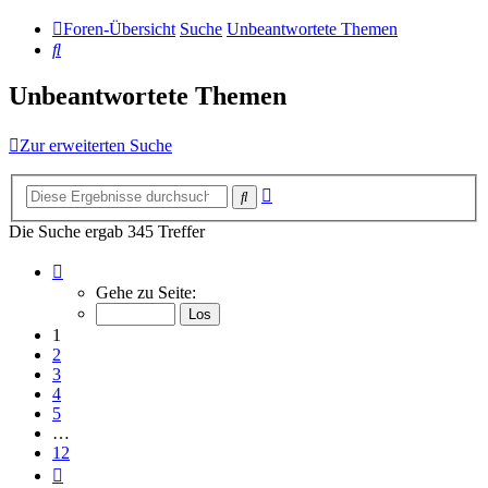
Foren-Übersicht
Suche
Unbeantwortete Themen
Suche
Unbeantwortete Themen
Zur erweiterten Suche
Erweiterte
Suche
Suche
Die Suche ergab 345 Treffer
Seite
1
Gehe zu Seite:
von
12
1
2
3
4
5
…
12
Nächste