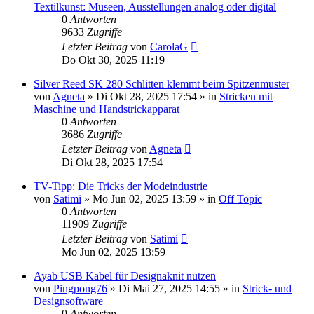
Textilkunst: Museen, Ausstellungen analog oder digital
0
Antworten
9633
Zugriffe
Letzter Beitrag
von
CarolaG
Do Okt 30, 2025 11:19
Silver Reed SK 280 Schlitten klemmt beim Spitzenmuster
von
Agneta
»
Di Okt 28, 2025 17:54
» in
Stricken mit
Maschine und Handstrickapparat
0
Antworten
3686
Zugriffe
Letzter Beitrag
von
Agneta
Di Okt 28, 2025 17:54
TV-Tipp: Die Tricks der Modeindustrie
von
Satimi
»
Mo Jun 02, 2025 13:59
» in
Off Topic
0
Antworten
11909
Zugriffe
Letzter Beitrag
von
Satimi
Mo Jun 02, 2025 13:59
Ayab USB Kabel für Designaknit nutzen
von
Pingpong76
»
Di Mai 27, 2025 14:55
» in
Strick- und
Designsoftware
0
Antworten