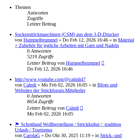
Themen
Antworten
Zugriffe
Letzter Beitrag
Sockenstrickmaschinen (CSM) aus dem 3-D-Drucker
von
Hummelbrummel
»
Do Feb 12, 2026 16:46
» in
Material
+ Zubehör für jegliche Arbeiten mit Garn und Nadeln
0
Antworten
5219
Zugriffe
Letzter Beitrag
von
Hummelbrummel
Do Feb 12, 2026 16:46
http://www.youtube.com/@calmli47
von
Calmli
»
Mo Feb 02, 2026 16:05
» in
Blogs und
Websites der Strickforum-Mitglieder
0
Antworten
8654
Zugriffe
Letzter Beitrag
von
Calmli
Mo Feb 02, 2026 16:05
🏴󠁧󠁢󠁳󠁣󠁴󠁿 Schottland Wollherstellung / Strickkultur / -tradition
Urlaub / Tourismus
von
CarolaG
»
Do Okt 30, 2025 11:19
» in
Strick- und