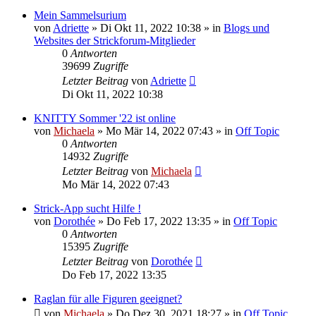
Mein Sammelsurium
von
Adriette
»
Di Okt 11, 2022 10:38
» in
Blogs und
Websites der Strickforum-Mitglieder
0
Antworten
39699
Zugriffe
Letzter Beitrag
von
Adriette
Di Okt 11, 2022 10:38
KNITTY Sommer '22 ist online
von
Michaela
»
Mo Mär 14, 2022 07:43
» in
Off Topic
0
Antworten
14932
Zugriffe
Letzter Beitrag
von
Michaela
Mo Mär 14, 2022 07:43
Strick-App sucht Hilfe !
von
Dorothée
»
Do Feb 17, 2022 13:35
» in
Off Topic
0
Antworten
15395
Zugriffe
Letzter Beitrag
von
Dorothée
Do Feb 17, 2022 13:35
Raglan für alle Figuren geeignet?
von
Michaela
»
Do Dez 30, 2021 18:27
» in
Off Topic