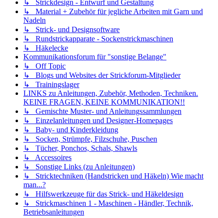
↳ Strickdesign - Entwurf und Gestaltung
↳ Material + Zubehör für jegliche Arbeiten mit Garn und
Nadeln
↳ Strick- und Designsoftware
↳ Rundstrickapparate - Sockenstrickmaschinen
↳ Häkelecke
Kommunikationsforum für "sonstige Belange"
↳ Off Topic
↳ Blogs und Websites der Strickforum-Mitglieder
↳ Trainingslager
LINKS zu Anleitungen, Zubehör, Methoden, Techniken.
KEINE FRAGEN, KEINE KOMMUNIKATION!!
↳ Gemischte Muster- und Anleitungssammlungen
↳ Einzelanleitungen und Designer-Homepages
↳ Baby- und Kinderkleidung
↳ Socken, Strümpfe, Filzschuhe, Puschen
↳ Tücher, Ponchos, Schals, Shawls
↳ Accessoires
↳ Sonstige Links (zu Anleitungen)
↳ Stricktechniken (Handstricken und Häkeln) Wie macht
man...?
↳ Hilfswerkzeuge für das Strick- und Häkeldesign
↳ Strickmaschinen 1 - Maschinen - Händler, Technik,
Betriebsanleitungen