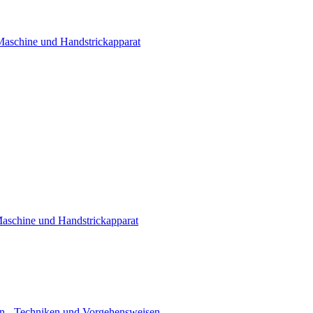
 Maschine und Handstrickapparat
Maschine und Handstrickapparat
n - Techniken und Vorgehensweisen