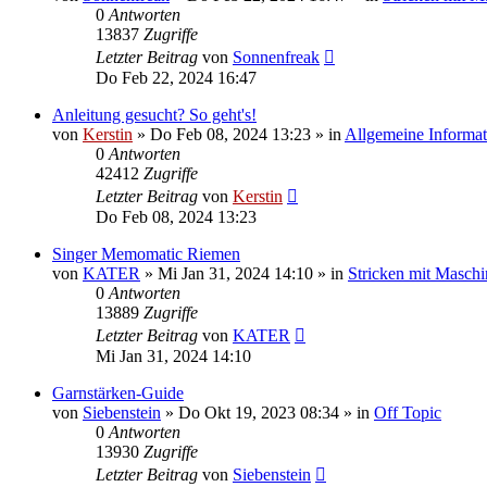
0
Antworten
13837
Zugriffe
Letzter Beitrag
von
Sonnenfreak
Do Feb 22, 2024 16:47
Anleitung gesucht? So geht's!
von
Kerstin
»
Do Feb 08, 2024 13:23
» in
Allgemeine Informa
0
Antworten
42412
Zugriffe
Letzter Beitrag
von
Kerstin
Do Feb 08, 2024 13:23
Singer Memomatic Riemen
von
KATER
»
Mi Jan 31, 2024 14:10
» in
Stricken mit Maschi
0
Antworten
13889
Zugriffe
Letzter Beitrag
von
KATER
Mi Jan 31, 2024 14:10
Garnstärken-Guide
von
Siebenstein
»
Do Okt 19, 2023 08:34
» in
Off Topic
0
Antworten
13930
Zugriffe
Letzter Beitrag
von
Siebenstein