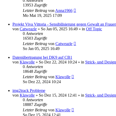
0
Antworten
13953
Zugriffe
Letzter Beitrag
von
Anna1966
Mo Mai 19, 2025 17:09
Projekt Viva Vittoria - Sensibilisierung gegen Gewalt an Fraue
von
Catweazle
»
So Jan 05, 2025 16:49
» in
Off Topic
0
Antworten
16503
Zugriffe
Letzter Beitrag
von
Catweazle
So Jan 05, 2025 16:49
Datenübertragung bei DK9 auf CB1
von
Klawolle
»
So Dez 22, 2024 10:24
» in
Strick- und Desig
0
Antworten
18648
Zugriffe
Letzter Beitrag
von
Klawolle
So Dez 22, 2024 10:24
img2track Probleme
von
Klawolle
»
So Dez 15, 2024 12:41
» in
Strick- und Desig
0
Antworten
18887
Zugriffe
Letzter Beitrag
von
Klawolle
So Dez 15, 2024 12:41