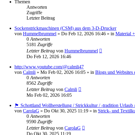
Themen
Antworten
Zugriffe
Letzter Beitrag
Sockenstrickmaschinen (CSM) aus dem 3-D-Drucker
von
Hummelbrummel
»
Do Feb 12, 2026 16:46
» in
Material 
0
Antworten
5181
Zugriffe
Letzter Beitrag
von
Hummelbrummel
Do Feb 12, 2026 16:46
http://www.youtube.com/@calmli47
von
Calmli
»
Mo Feb 02, 2026 16:05
» in
Blogs und Websites 
0
Antworten
8562
Zugriffe
Letzter Beitrag
von
Calmli
Mo Feb 02, 2026 16:05
🏴󠁧󠁢󠁳󠁣󠁴󠁿 Schottland Wollherstellung / Strickkultur / -tradition Urla
von
CarolaG
»
Do Okt 30, 2025 11:19
» in
Strick- und Textilk
0
Antworten
9590
Zugriffe
Letzter Beitrag
von
CarolaG
Do Okt 30, 2025 11:19