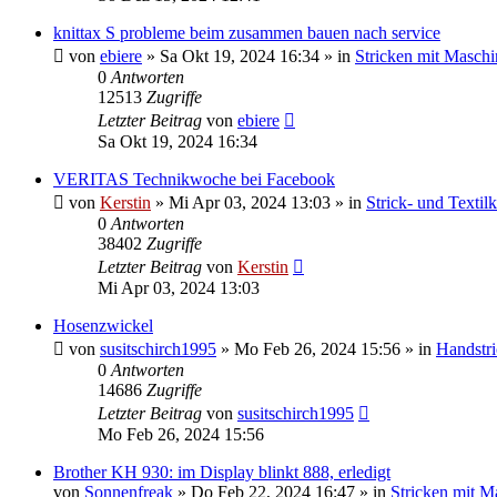
knittax S probleme beim zusammen bauen nach service
von
ebiere
»
Sa Okt 19, 2024 16:34
» in
Stricken mit Maschi
0
Antworten
12513
Zugriffe
Letzter Beitrag
von
ebiere
Sa Okt 19, 2024 16:34
VERITAS Technikwoche bei Facebook
von
Kerstin
»
Mi Apr 03, 2024 13:03
» in
Strick- und Textil
0
Antworten
38402
Zugriffe
Letzter Beitrag
von
Kerstin
Mi Apr 03, 2024 13:03
Hosenzwickel
von
susitschirch1995
»
Mo Feb 26, 2024 15:56
» in
Handstr
0
Antworten
14686
Zugriffe
Letzter Beitrag
von
susitschirch1995
Mo Feb 26, 2024 15:56
Brother KH 930: im Display blinkt 888, erledigt
von
Sonnenfreak
»
Do Feb 22, 2024 16:47
» in
Stricken mit M