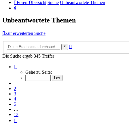
Foren-Übersicht
Suche
Unbeantwortete Themen
Suche
Unbeantwortete Themen
Zur erweiterten Suche
Erweiterte
Suche
Suche
Die Suche ergab 345 Treffer
Seite
1
Gehe zu Seite:
von
12
1
2
3
4
5
…
12
Nächste