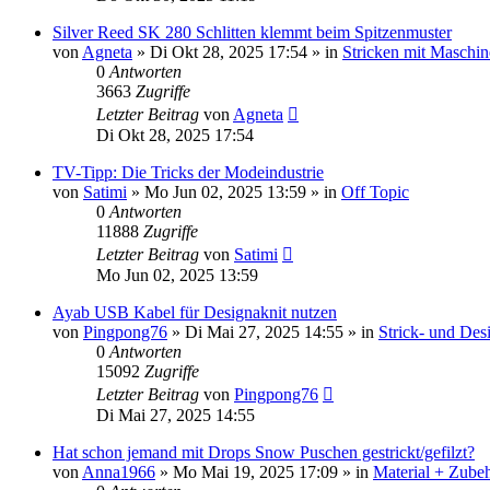
Silver Reed SK 280 Schlitten klemmt beim Spitzenmuster
von
Agneta
»
Di Okt 28, 2025 17:54
» in
Stricken mit Maschin
0
Antworten
3663
Zugriffe
Letzter Beitrag
von
Agneta
Di Okt 28, 2025 17:54
TV-Tipp: Die Tricks der Modeindustrie
von
Satimi
»
Mo Jun 02, 2025 13:59
» in
Off Topic
0
Antworten
11888
Zugriffe
Letzter Beitrag
von
Satimi
Mo Jun 02, 2025 13:59
Ayab USB Kabel für Designaknit nutzen
von
Pingpong76
»
Di Mai 27, 2025 14:55
» in
Strick- und Des
0
Antworten
15092
Zugriffe
Letzter Beitrag
von
Pingpong76
Di Mai 27, 2025 14:55
Hat schon jemand mit Drops Snow Puschen gestrickt/gefilzt?
von
Anna1966
»
Mo Mai 19, 2025 17:09
» in
Material + Zubeh