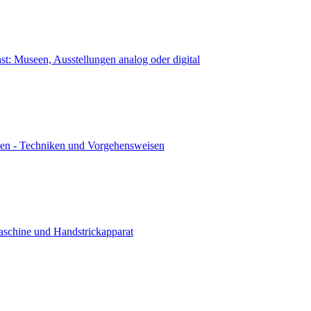
nst: Museen, Ausstellungen analog oder digital
ken - Techniken und Vorgehensweisen
aschine und Handstrickapparat