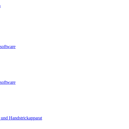
n
nsoftware
nsoftware
 und Handstrickapparat