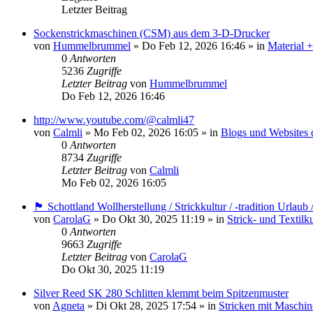
Letzter Beitrag
Sockenstrickmaschinen (CSM) aus dem 3-D-Drucker
von
Hummelbrummel
»
Do Feb 12, 2026 16:46
» in
Material 
0
Antworten
5236
Zugriffe
Letzter Beitrag
von
Hummelbrummel
Do Feb 12, 2026 16:46
http://www.youtube.com/@calmli47
von
Calmli
»
Mo Feb 02, 2026 16:05
» in
Blogs und Websites 
0
Antworten
8734
Zugriffe
Letzter Beitrag
von
Calmli
Mo Feb 02, 2026 16:05
🏴󠁧󠁢󠁳󠁣󠁴󠁿 Schottland Wollherstellung / Strickkultur / -tradition Urla
von
CarolaG
»
Do Okt 30, 2025 11:19
» in
Strick- und Textilk
0
Antworten
9663
Zugriffe
Letzter Beitrag
von
CarolaG
Do Okt 30, 2025 11:19
Silver Reed SK 280 Schlitten klemmt beim Spitzenmuster
von
Agneta
»
Di Okt 28, 2025 17:54
» in
Stricken mit Maschin