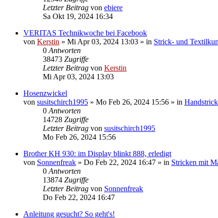
Letzter Beitrag
von
ebiere
Sa Okt 19, 2024 16:34
VERITAS Technikwoche bei Facebook
von
Kerstin
»
Mi Apr 03, 2024 13:03
» in
Strick- und Textilku
0
Antworten
38473
Zugriffe
Letzter Beitrag
von
Kerstin
Mi Apr 03, 2024 13:03
Hosenzwickel
von
susitschirch1995
»
Mo Feb 26, 2024 15:56
» in
Handstric
0
Antworten
14728
Zugriffe
Letzter Beitrag
von
susitschirch1995
Mo Feb 26, 2024 15:56
Brother KH 930: im Display blinkt 888, erledigt
von
Sonnenfreak
»
Do Feb 22, 2024 16:47
» in
Stricken mit M
0
Antworten
13874
Zugriffe
Letzter Beitrag
von
Sonnenfreak
Do Feb 22, 2024 16:47
Anleitung gesucht? So geht's!