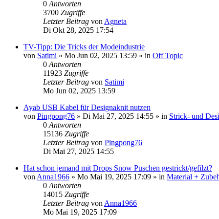
0
Antworten
3700
Zugriffe
Letzter Beitrag
von
Agneta
Di Okt 28, 2025 17:54
TV-Tipp: Die Tricks der Modeindustrie
von
Satimi
»
Mo Jun 02, 2025 13:59
» in
Off Topic
0
Antworten
11923
Zugriffe
Letzter Beitrag
von
Satimi
Mo Jun 02, 2025 13:59
Ayab USB Kabel für Designaknit nutzen
von
Pingpong76
»
Di Mai 27, 2025 14:55
» in
Strick- und Des
0
Antworten
15136
Zugriffe
Letzter Beitrag
von
Pingpong76
Di Mai 27, 2025 14:55
Hat schon jemand mit Drops Snow Puschen gestrickt/gefilzt?
von
Anna1966
»
Mo Mai 19, 2025 17:09
» in
Material + Zubeh
0
Antworten
14015
Zugriffe
Letzter Beitrag
von
Anna1966
Mo Mai 19, 2025 17:09