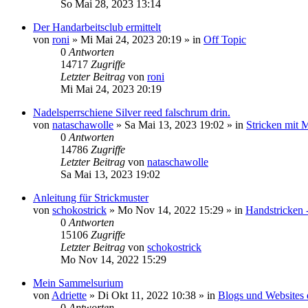
So Mai 28, 2023 13:14
Der Handarbeitsclub ermittelt
von
roni
»
Mi Mai 24, 2023 20:19
» in
Off Topic
0
Antworten
14717
Zugriffe
Letzter Beitrag
von
roni
Mi Mai 24, 2023 20:19
Nadelsperrschiene Silver reed falschrum drin.
von
nataschawolle
»
Sa Mai 13, 2023 19:02
» in
Stricken mit 
0
Antworten
14786
Zugriffe
Letzter Beitrag
von
nataschawolle
Sa Mai 13, 2023 19:02
Anleitung für Strickmuster
von
schokostrick
»
Mo Nov 14, 2022 15:29
» in
Handstricken 
0
Antworten
15106
Zugriffe
Letzter Beitrag
von
schokostrick
Mo Nov 14, 2022 15:29
Mein Sammelsurium
von
Adriette
»
Di Okt 11, 2022 10:38
» in
Blogs und Websites 
0
Antworten