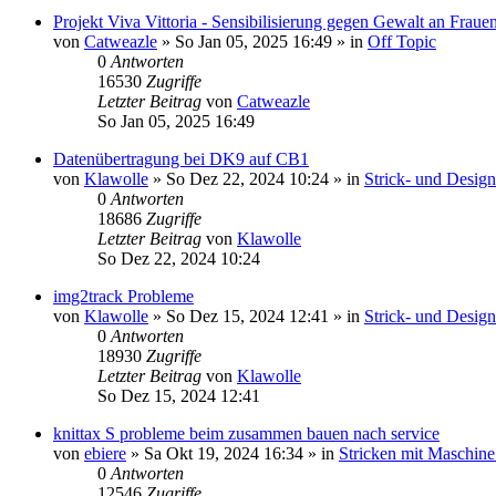
Projekt Viva Vittoria - Sensibilisierung gegen Gewalt an Fraue
von
Catweazle
»
So Jan 05, 2025 16:49
» in
Off Topic
0
Antworten
16530
Zugriffe
Letzter Beitrag
von
Catweazle
So Jan 05, 2025 16:49
Datenübertragung bei DK9 auf CB1
von
Klawolle
»
So Dez 22, 2024 10:24
» in
Strick- und Desig
0
Antworten
18686
Zugriffe
Letzter Beitrag
von
Klawolle
So Dez 22, 2024 10:24
img2track Probleme
von
Klawolle
»
So Dez 15, 2024 12:41
» in
Strick- und Desig
0
Antworten
18930
Zugriffe
Letzter Beitrag
von
Klawolle
So Dez 15, 2024 12:41
knittax S probleme beim zusammen bauen nach service
von
ebiere
»
Sa Okt 19, 2024 16:34
» in
Stricken mit Maschine
0
Antworten
12546
Zugriffe