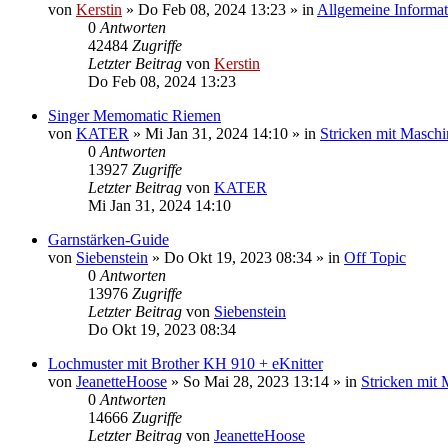
von
Kerstin
»
Do Feb 08, 2024 13:23
» in
Allgemeine Informa
0
Antworten
42484
Zugriffe
Letzter Beitrag
von
Kerstin
Do Feb 08, 2024 13:23
Singer Memomatic Riemen
von
KATER
»
Mi Jan 31, 2024 14:10
» in
Stricken mit Maschi
0
Antworten
13927
Zugriffe
Letzter Beitrag
von
KATER
Mi Jan 31, 2024 14:10
Garnstärken-Guide
von
Siebenstein
»
Do Okt 19, 2023 08:34
» in
Off Topic
0
Antworten
13976
Zugriffe
Letzter Beitrag
von
Siebenstein
Do Okt 19, 2023 08:34
Lochmuster mit Brother KH 910 + eKnitter
von
JeanetteHoose
»
So Mai 28, 2023 13:14
» in
Stricken mit
0
Antworten
14666
Zugriffe
Letzter Beitrag
von
JeanetteHoose