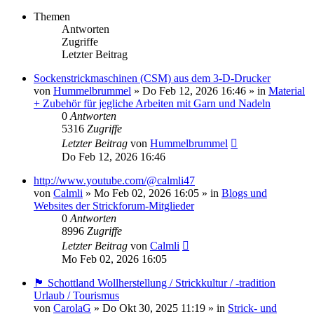
Themen
Antworten
Zugriffe
Letzter Beitrag
Sockenstrickmaschinen (CSM) aus dem 3-D-Drucker
von
Hummelbrummel
»
Do Feb 12, 2026 16:46
» in
Material
+ Zubehör für jegliche Arbeiten mit Garn und Nadeln
0
Antworten
5316
Zugriffe
Letzter Beitrag
von
Hummelbrummel
Do Feb 12, 2026 16:46
http://www.youtube.com/@calmli47
von
Calmli
»
Mo Feb 02, 2026 16:05
» in
Blogs und
Websites der Strickforum-Mitglieder
0
Antworten
8996
Zugriffe
Letzter Beitrag
von
Calmli
Mo Feb 02, 2026 16:05
🏴󠁧󠁢󠁳󠁣󠁴󠁿 Schottland Wollherstellung / Strickkultur / -tradition
Urlaub / Tourismus
von
CarolaG
»
Do Okt 30, 2025 11:19
» in
Strick- und