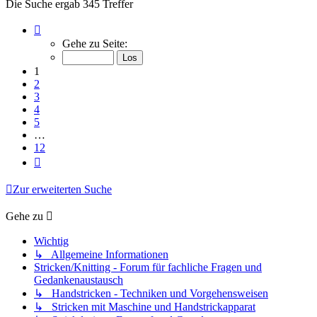
Die Suche ergab 345 Treffer
Seite
1
Gehe zu Seite:
von
12
1
2
3
4
5
…
12
Nächste
Zur erweiterten Suche
Gehe zu
Wichtig
↳ Allgemeine Informationen
Stricken/Knitting - Forum für fachliche Fragen und
Gedankenaustausch
↳ Handstricken - Techniken und Vorgehensweisen
↳ Stricken mit Maschine und Handstrickapparat