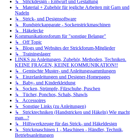
↳ Strickdesign - Entwurf und Gestaltung
↳ Material + Zubehör für jegliche Arbeiten mit Garn und
Nadeln
↳ Strick- und Designsoftware
↳ Rundstrickapparate - Sockenstrickmaschinen
↳ Häkelecke
Kommunikationsforum für "sonstige Belange"
↳ Off Topic
↳ Blogs und Websites der Strickforum-Mitglieder
↳ Trainingslager
LINKS zu Anleitungen, Zubehör, Methoden, Techniken.
KEINE FRAGEN, KEINE KOMMUNIKATION!!
↳ Gemischte Muster- und Anleitungssammlungen
↳ Einzelanleitungen und Designer-Homepages
↳ Baby- und Kinderkleidung
↳ Socken, Strümpfe, Filzschuhe, Puschen
↳ Tücher, Ponchos, Schals, Shawls
↳ Accessoires
↳ Sonstige Links (zu Anleitungen)
↳ Stricktechniken (Handstricken und Häkeln) Wie macht
man...?
↳ Hilfswerkzeuge für das Strick- und Häkeldesign
↳ Strickmaschinen 1 - Maschinen - Händler, Technik,
Betriebsanleitungen