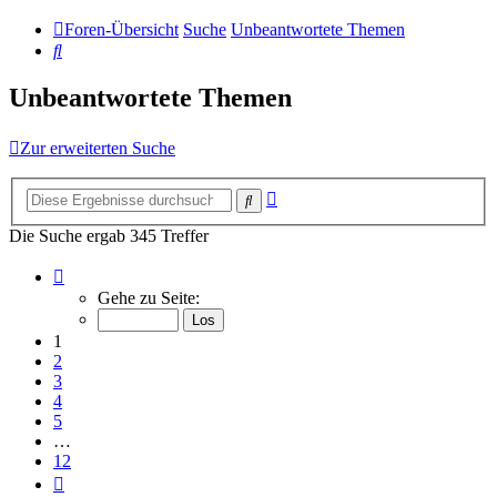
Foren-Übersicht
Suche
Unbeantwortete Themen
Suche
Unbeantwortete Themen
Zur erweiterten Suche
Erweiterte
Suche
Suche
Die Suche ergab 345 Treffer
Seite
1
Gehe zu Seite:
von
12
1
2
3
4
5
…
12
Nächste