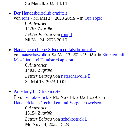
So Mai 28, 2023 13:14
Der Handarbeitsclub ermittelt
von
roni
»
Mi Mai 24, 2023 20:19
» in
Off Topic
0
Antworten
14767
Zugriffe
Letzter Beitrag
von
roni
Mi Mai 24, 2023 20:19
Nadelsperrschiene Silver reed falschrum drin.
von
nataschawolle
»
Sa Mai 13, 2023 19:02
» in
Stricken mit
Maschine und Handstrickapparat
0
Antworten
14838
Zugriffe
Letzter Beitrag
von
nataschawolle
Sa Mai 13, 2023 19:02
Anleitung für Strickmuster
von
schokostrick
»
Mo Nov 14, 2022 15:29
» in
Handstricken - Techniken und Vorgehensweisen
0
Antworten
15154
Zugriffe
Letzter Beitrag
von
schokostrick
Mo Nov 14, 2022 15:29