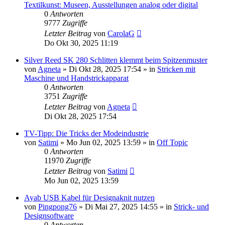
Textilkunst: Museen, Ausstellungen analog oder digital
0
Antworten
9777
Zugriffe
Letzter Beitrag
von
CarolaG
Do Okt 30, 2025 11:19
Silver Reed SK 280 Schlitten klemmt beim Spitzenmuster
von
Agneta
»
Di Okt 28, 2025 17:54
» in
Stricken mit
Maschine und Handstrickapparat
0
Antworten
3751
Zugriffe
Letzter Beitrag
von
Agneta
Di Okt 28, 2025 17:54
TV-Tipp: Die Tricks der Modeindustrie
von
Satimi
»
Mo Jun 02, 2025 13:59
» in
Off Topic
0
Antworten
11970
Zugriffe
Letzter Beitrag
von
Satimi
Mo Jun 02, 2025 13:59
Ayab USB Kabel für Designaknit nutzen
von
Pingpong76
»
Di Mai 27, 2025 14:55
» in
Strick- und
Designsoftware
0
Antworten