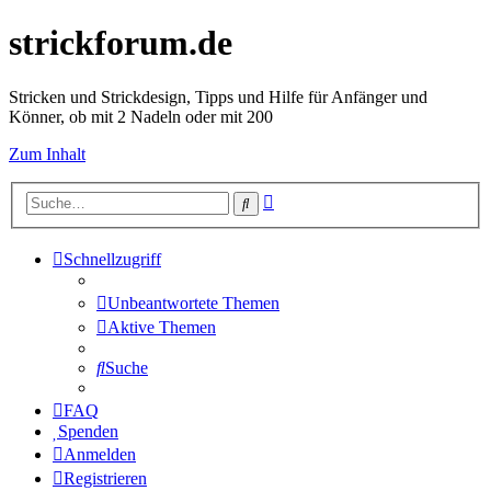
strickforum.de
Stricken und Strickdesign, Tipps und Hilfe für Anfänger und
Könner, ob mit 2 Nadeln oder mit 200
Zum Inhalt
Erweiterte
Suche
Suche
Schnellzugriff
Unbeantwortete Themen
Aktive Themen
Suche
FAQ
Spenden
Anmelden
Registrieren