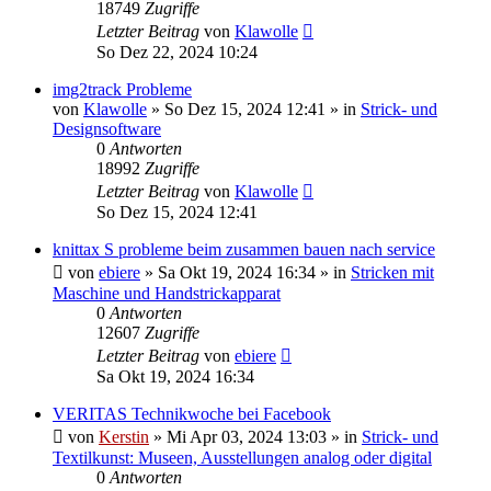
18749
Zugriffe
Letzter Beitrag
von
Klawolle
So Dez 22, 2024 10:24
img2track Probleme
von
Klawolle
»
So Dez 15, 2024 12:41
» in
Strick- und
Designsoftware
0
Antworten
18992
Zugriffe
Letzter Beitrag
von
Klawolle
So Dez 15, 2024 12:41
knittax S probleme beim zusammen bauen nach service
von
ebiere
»
Sa Okt 19, 2024 16:34
» in
Stricken mit
Maschine und Handstrickapparat
0
Antworten
12607
Zugriffe
Letzter Beitrag
von
ebiere
Sa Okt 19, 2024 16:34
VERITAS Technikwoche bei Facebook
von
Kerstin
»
Mi Apr 03, 2024 13:03
» in
Strick- und
Textilkunst: Museen, Ausstellungen analog oder digital
0
Antworten