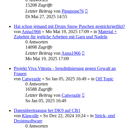
15208
Zugriffe
Letzter Beitrag
von
Pingpong76
Di Mai 27, 2025 14:55
Hat schon jemand mit Drops Snow Puschen gestrickt/gefilzt?
von
Anna1966
»
Mo Mai 19, 2025 17:09
» in
Material +
Zubehör für jegliche Arbeiten mit Garn und Nadeln
0
Antworten
14098
Zugriffe
Letzter Beitrag
von
Anna1966
Mo Mai 19, 2025 17:09
Projekt Viva Vittoria - Sensibilisierung gegen Gewalt an
Frauen
von
Catweazle
»
So Jan 05, 2025 16:49
» in
Off Topic
0
Antworten
16588
Zugriffe
Letzter Beitrag
von
Catweazle
So Jan 05, 2025 16:49
Datenübertragung bei DK9 auf CB1
von
Klawolle
»
So Dez 22, 2024 10:24
» in
Strick- und
Designsoftware
0
Antworten