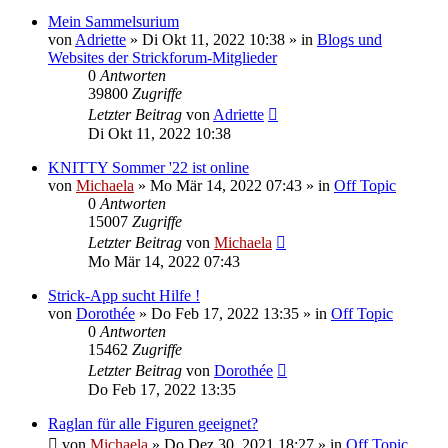
Mein Sammelsurium
von
Adriette
»
Di Okt 11, 2022 10:38
» in
Blogs und
Websites der Strickforum-Mitglieder
0
Antworten
39800
Zugriffe
Letzter Beitrag
von
Adriette
Di Okt 11, 2022 10:38
KNITTY Sommer '22 ist online
von
Michaela
»
Mo Mär 14, 2022 07:43
» in
Off Topic
0
Antworten
15007
Zugriffe
Letzter Beitrag
von
Michaela
Mo Mär 14, 2022 07:43
Strick-App sucht Hilfe !
von
Dorothée
»
Do Feb 17, 2022 13:35
» in
Off Topic
0
Antworten
15462
Zugriffe
Letzter Beitrag
von
Dorothée
Do Feb 17, 2022 13:35
Raglan für alle Figuren geeignet?
von
Michaela
»
Do Dez 30, 2021 18:27
» in
Off Topic