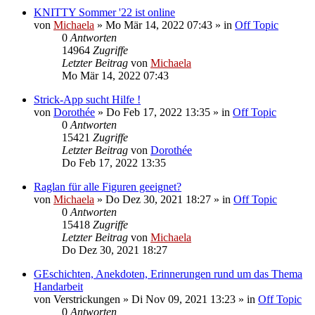
KNITTY Sommer '22 ist online
von
Michaela
»
Mo Mär 14, 2022 07:43
» in
Off Topic
0
Antworten
14964
Zugriffe
Letzter Beitrag
von
Michaela
Mo Mär 14, 2022 07:43
Strick-App sucht Hilfe !
von
Dorothée
»
Do Feb 17, 2022 13:35
» in
Off Topic
0
Antworten
15421
Zugriffe
Letzter Beitrag
von
Dorothée
Do Feb 17, 2022 13:35
Raglan für alle Figuren geeignet?
von
Michaela
»
Do Dez 30, 2021 18:27
» in
Off Topic
0
Antworten
15418
Zugriffe
Letzter Beitrag
von
Michaela
Do Dez 30, 2021 18:27
GEschichten, Anekdoten, Erinnerungen rund um das Thema
Handarbeit
von
Verstrickungen
»
Di Nov 09, 2021 13:23
» in
Off Topic
0
Antworten