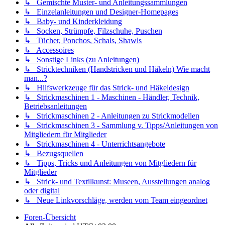
↳ Gemischte Muster- und Anleitungssammlungen
↳ Einzelanleitungen und Designer-Homepages
↳ Baby- und Kinderkleidung
↳ Socken, Strümpfe, Filzschuhe, Puschen
↳ Tücher, Ponchos, Schals, Shawls
↳ Accessoires
↳ Sonstige Links (zu Anleitungen)
↳ Stricktechniken (Handstricken und Häkeln) Wie macht
man...?
↳ Hilfswerkzeuge für das Strick- und Häkeldesign
↳ Strickmaschinen 1 - Maschinen - Händler, Technik,
Betriebsanleitungen
↳ Strickmaschinen 2 - Anleitungen zu Strickmodellen
↳ Strickmaschinen 3 - Sammlung v. Tipps/Anleitungen von
Mitgliedern für Mitglieder
↳ Strickmaschinen 4 - Unterrichtsangebote
↳ Bezugsquellen
↳ Tipps, Tricks und Anleitungen von Mitgliedern für
Mitglieder
↳ Strick- und Textilkunst: Museen, Ausstellungen analog
oder digital
↳ Neue Linkvorschläge, werden vom Team eingeordnet
Foren-Übersicht