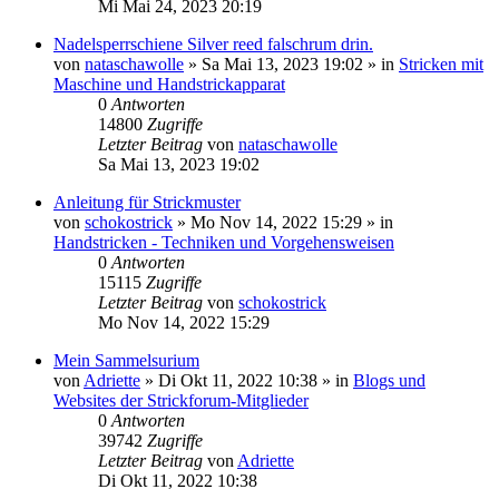
Mi Mai 24, 2023 20:19
Nadelsperrschiene Silver reed falschrum drin.
von
nataschawolle
»
Sa Mai 13, 2023 19:02
» in
Stricken mit
Maschine und Handstrickapparat
0
Antworten
14800
Zugriffe
Letzter Beitrag
von
nataschawolle
Sa Mai 13, 2023 19:02
Anleitung für Strickmuster
von
schokostrick
»
Mo Nov 14, 2022 15:29
» in
Handstricken - Techniken und Vorgehensweisen
0
Antworten
15115
Zugriffe
Letzter Beitrag
von
schokostrick
Mo Nov 14, 2022 15:29
Mein Sammelsurium
von
Adriette
»
Di Okt 11, 2022 10:38
» in
Blogs und
Websites der Strickforum-Mitglieder
0
Antworten
39742
Zugriffe
Letzter Beitrag
von
Adriette
Di Okt 11, 2022 10:38