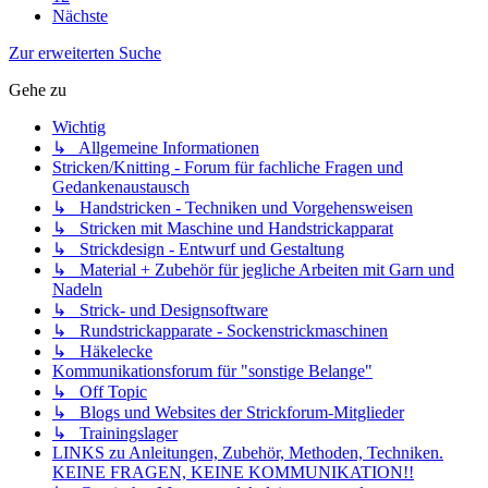
Nächste
Zur erweiterten Suche
Gehe zu
Wichtig
↳ Allgemeine Informationen
Stricken/Knitting - Forum für fachliche Fragen und
Gedankenaustausch
↳ Handstricken - Techniken und Vorgehensweisen
↳ Stricken mit Maschine und Handstrickapparat
↳ Strickdesign - Entwurf und Gestaltung
↳ Material + Zubehör für jegliche Arbeiten mit Garn und
Nadeln
↳ Strick- und Designsoftware
↳ Rundstrickapparate - Sockenstrickmaschinen
↳ Häkelecke
Kommunikationsforum für "sonstige Belange"
↳ Off Topic
↳ Blogs und Websites der Strickforum-Mitglieder
↳ Trainingslager
LINKS zu Anleitungen, Zubehör, Methoden, Techniken.
KEINE FRAGEN, KEINE KOMMUNIKATION!!