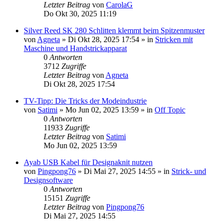
Letzter Beitrag
von
CarolaG
Do Okt 30, 2025 11:19
Silver Reed SK 280 Schlitten klemmt beim Spitzenmuster
von
Agneta
»
Di Okt 28, 2025 17:54
» in
Stricken mit
Maschine und Handstrickapparat
0
Antworten
3712
Zugriffe
Letzter Beitrag
von
Agneta
Di Okt 28, 2025 17:54
TV-Tipp: Die Tricks der Modeindustrie
von
Satimi
»
Mo Jun 02, 2025 13:59
» in
Off Topic
0
Antworten
11933
Zugriffe
Letzter Beitrag
von
Satimi
Mo Jun 02, 2025 13:59
Ayab USB Kabel für Designaknit nutzen
von
Pingpong76
»
Di Mai 27, 2025 14:55
» in
Strick- und
Designsoftware
0
Antworten
15151
Zugriffe
Letzter Beitrag
von
Pingpong76
Di Mai 27, 2025 14:55