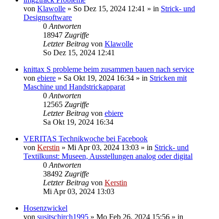
von
Klawolle
»
So Dez 15, 2024 12:41
» in
Strick- und
Designsoftware
0
Antworten
18947
Zugriffe
Letzter Beitrag
von
Klawolle
So Dez 15, 2024 12:41
knittax S probleme beim zusammen bauen nach service
von
ebiere
»
Sa Okt 19, 2024 16:34
» in
Stricken mit
Maschine und Handstrickapparat
0
Antworten
12565
Zugriffe
Letzter Beitrag
von
ebiere
Sa Okt 19, 2024 16:34
VERITAS Technikwoche bei Facebook
von
Kerstin
»
Mi Apr 03, 2024 13:03
» in
Strick- und
Textilkunst: Museen, Ausstellungen analog oder digital
0
Antworten
38492
Zugriffe
Letzter Beitrag
von
Kerstin
Mi Apr 03, 2024 13:03
Hosenzwickel
von
susitschirch1995
»
Mo Feb 26, 2024 15:56
» in