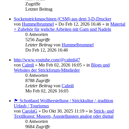
Zugriffe
Letzter Beitrag
Sockenstrickmaschinen (CSM) aus dem 3-D-Drucker
von
Hummelbrummel
»
Do Feb 12, 2026 16:46
» in
Material
+ Zubehör für jegliche Arbeiten mit Garn und Nadeln
0
Antworten
5256
Zugriffe
Letzter Beitrag
von
Hummelbrummel
Do Feb 12, 2026 16:46
http://www.youtube.com/@calmli47
von
Calmli
»
Mo Feb 02, 2026 16:05
» in
Blogs und
Websites der Strickforum-Mitglieder
0
Antworten
8788
Zugriffe
Letzter Beitrag
von
Calmli
Mo Feb 02, 2026 16:05
🏴󠁧󠁢󠁳󠁣󠁴󠁿 Schottland Wollherstellung / Strickkultur / -tradition
Urlaub / Tourismus
von
CarolaG
»
Do Okt 30, 2025 11:19
» in
Strick- und
Textilkunst: Museen, Ausstellungen analog oder digital
0
Antworten
9684
Zugriffe