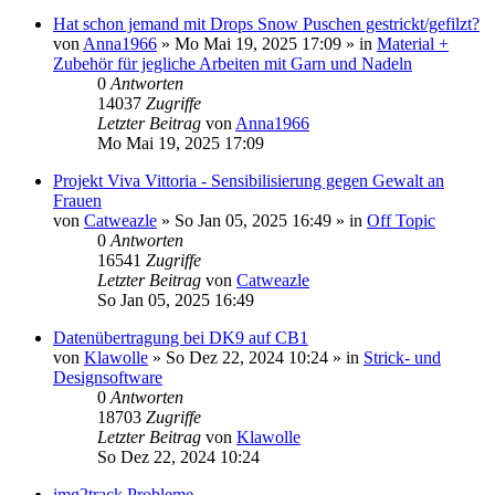
Hat schon jemand mit Drops Snow Puschen gestrickt/gefilzt?
von
Anna1966
»
Mo Mai 19, 2025 17:09
» in
Material +
Zubehör für jegliche Arbeiten mit Garn und Nadeln
0
Antworten
14037
Zugriffe
Letzter Beitrag
von
Anna1966
Mo Mai 19, 2025 17:09
Projekt Viva Vittoria - Sensibilisierung gegen Gewalt an
Frauen
von
Catweazle
»
So Jan 05, 2025 16:49
» in
Off Topic
0
Antworten
16541
Zugriffe
Letzter Beitrag
von
Catweazle
So Jan 05, 2025 16:49
Datenübertragung bei DK9 auf CB1
von
Klawolle
»
So Dez 22, 2024 10:24
» in
Strick- und
Designsoftware
0
Antworten
18703
Zugriffe
Letzter Beitrag
von
Klawolle
So Dez 22, 2024 10:24
img2track Probleme