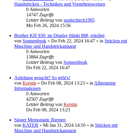
Handstricken - Techniken und Vorgehensweisen
0
Antworten
14747
Zugriffe
Letzter Beitrag
von
susitschirch1995
Mo Feb 26, 2024 15:56
Brother KH 930: im Display blinkt 888, erledigt
von
Sonnenfreak
»
Do Feb 22, 2024 16:47
» in
Stricken mit
Maschine und Handstrickapparat
0
Antworten
13884
Zugriffe
Letzter Beitrag
von
Sonnenfreak
Do Feb 22, 2024 16:47
Anleitung gesucht? So geht's!
von
Kerstin
»
Do Feb 08, 2024 13:23
» in
Allgemeine
Informationen
0
Antworten
42507
Zugriffe
Letzter Beitrag
von
Kerstin
Do Feb 08, 2024 13:23
Singer Memomatic Riemen
von
KATER
»
Mi Jan 31, 2024 14:10
» in
Stricken mit
Maschine und Handstrickapparat