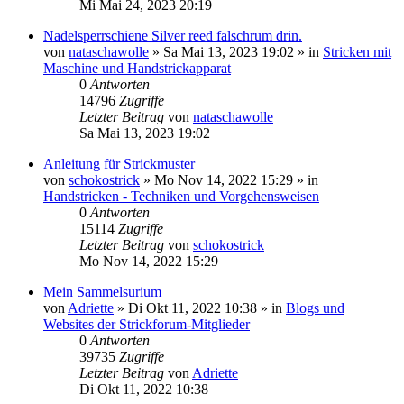
Mi Mai 24, 2023 20:19
Nadelsperrschiene Silver reed falschrum drin.
von
nataschawolle
»
Sa Mai 13, 2023 19:02
» in
Stricken mit
Maschine und Handstrickapparat
0
Antworten
14796
Zugriffe
Letzter Beitrag
von
nataschawolle
Sa Mai 13, 2023 19:02
Anleitung für Strickmuster
von
schokostrick
»
Mo Nov 14, 2022 15:29
» in
Handstricken - Techniken und Vorgehensweisen
0
Antworten
15114
Zugriffe
Letzter Beitrag
von
schokostrick
Mo Nov 14, 2022 15:29
Mein Sammelsurium
von
Adriette
»
Di Okt 11, 2022 10:38
» in
Blogs und
Websites der Strickforum-Mitglieder
0
Antworten
39735
Zugriffe
Letzter Beitrag
von
Adriette
Di Okt 11, 2022 10:38