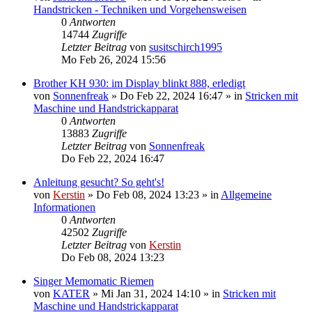
Handstricken - Techniken und Vorgehensweisen
0
Antworten
14744
Zugriffe
Letzter Beitrag
von
susitschirch1995
Mo Feb 26, 2024 15:56
Brother KH 930: im Display blinkt 888, erledigt
von
Sonnenfreak
»
Do Feb 22, 2024 16:47
» in
Stricken mit
Maschine und Handstrickapparat
0
Antworten
13883
Zugriffe
Letzter Beitrag
von
Sonnenfreak
Do Feb 22, 2024 16:47
Anleitung gesucht? So geht's!
von
Kerstin
»
Do Feb 08, 2024 13:23
» in
Allgemeine
Informationen
0
Antworten
42502
Zugriffe
Letzter Beitrag
von
Kerstin
Do Feb 08, 2024 13:23
Singer Memomatic Riemen
von
KATER
»
Mi Jan 31, 2024 14:10
» in
Stricken mit
Maschine und Handstrickapparat