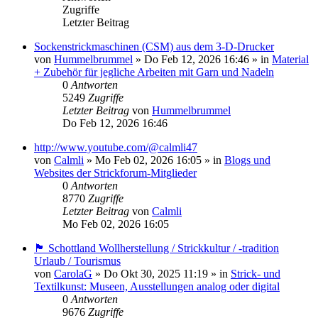
Zugriffe
Letzter Beitrag
Sockenstrickmaschinen (CSM) aus dem 3-D-Drucker
von
Hummelbrummel
»
Do Feb 12, 2026 16:46
» in
Material
+ Zubehör für jegliche Arbeiten mit Garn und Nadeln
0
Antworten
5249
Zugriffe
Letzter Beitrag
von
Hummelbrummel
Do Feb 12, 2026 16:46
http://www.youtube.com/@calmli47
von
Calmli
»
Mo Feb 02, 2026 16:05
» in
Blogs und
Websites der Strickforum-Mitglieder
0
Antworten
8770
Zugriffe
Letzter Beitrag
von
Calmli
Mo Feb 02, 2026 16:05
🏴󠁧󠁢󠁳󠁣󠁴󠁿 Schottland Wollherstellung / Strickkultur / -tradition
Urlaub / Tourismus
von
CarolaG
»
Do Okt 30, 2025 11:19
» in
Strick- und
Textilkunst: Museen, Ausstellungen analog oder digital
0
Antworten
9676
Zugriffe