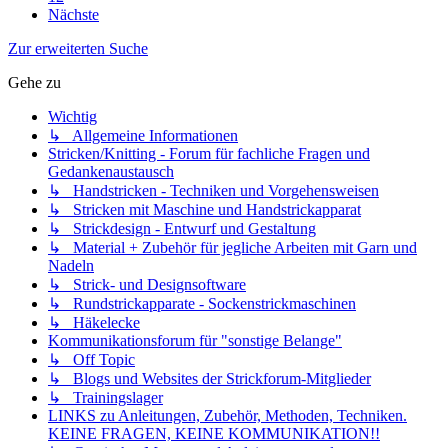
Nächste
Zur erweiterten Suche
Gehe zu
Wichtig
↳ Allgemeine Informationen
Stricken/Knitting - Forum für fachliche Fragen und
Gedankenaustausch
↳ Handstricken - Techniken und Vorgehensweisen
↳ Stricken mit Maschine und Handstrickapparat
↳ Strickdesign - Entwurf und Gestaltung
↳ Material + Zubehör für jegliche Arbeiten mit Garn und
Nadeln
↳ Strick- und Designsoftware
↳ Rundstrickapparate - Sockenstrickmaschinen
↳ Häkelecke
Kommunikationsforum für "sonstige Belange"
↳ Off Topic
↳ Blogs und Websites der Strickforum-Mitglieder
↳ Trainingslager
LINKS zu Anleitungen, Zubehör, Methoden, Techniken.
KEINE FRAGEN, KEINE KOMMUNIKATION!!