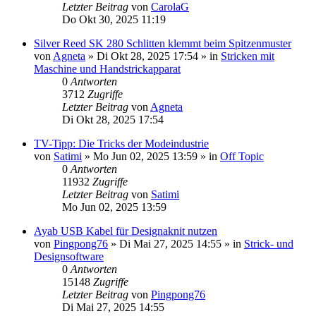
Letzter Beitrag
von
CarolaG
Do Okt 30, 2025 11:19
Silver Reed SK 280 Schlitten klemmt beim Spitzenmuster
von
Agneta
»
Di Okt 28, 2025 17:54
» in
Stricken mit
Maschine und Handstrickapparat
0
Antworten
3712
Zugriffe
Letzter Beitrag
von
Agneta
Di Okt 28, 2025 17:54
TV-Tipp: Die Tricks der Modeindustrie
von
Satimi
»
Mo Jun 02, 2025 13:59
» in
Off Topic
0
Antworten
11932
Zugriffe
Letzter Beitrag
von
Satimi
Mo Jun 02, 2025 13:59
Ayab USB Kabel für Designaknit nutzen
von
Pingpong76
»
Di Mai 27, 2025 14:55
» in
Strick- und
Designsoftware
0
Antworten
15148
Zugriffe
Letzter Beitrag
von
Pingpong76
Di Mai 27, 2025 14:55