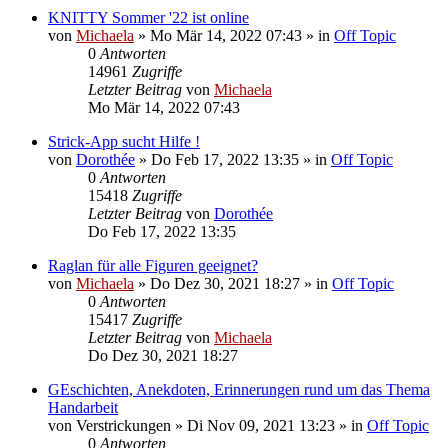
KNITTY Sommer '22 ist online
von
Michaela
»
Mo Mär 14, 2022 07:43
» in
Off Topic
0
Antworten
14961
Zugriffe
Letzter Beitrag
von
Michaela
Mo Mär 14, 2022 07:43
Strick-App sucht Hilfe !
von
Dorothée
»
Do Feb 17, 2022 13:35
» in
Off Topic
0
Antworten
15418
Zugriffe
Letzter Beitrag
von
Dorothée
Do Feb 17, 2022 13:35
Raglan für alle Figuren geeignet?
von
Michaela
»
Do Dez 30, 2021 18:27
» in
Off Topic
0
Antworten
15417
Zugriffe
Letzter Beitrag
von
Michaela
Do Dez 30, 2021 18:27
GEschichten, Anekdoten, Erinnerungen rund um das Thema
Handarbeit
von
Verstrickungen
»
Di Nov 09, 2021 13:23
» in
Off Topic
0
Antworten