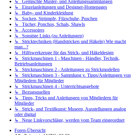
↳ Gemischte Muster- und Anleitungssammlungen
↳ Einzelanleitungen und Designer-Homepages
↳ Baby- und Kinderkleidung
↳ Socken, Strümpfe, Filzschuhe, Puschen
↳ Tücher, Ponchos, Schals, Shawls
↳ Accessoires
↳ Sonstige Links (zu Anleitungen)
↳ Stricktechniken (Handstricken und Häkeln) Wie macht
man...?
↳ Hilfswerkzeuge für das Strick- und Häkeldesign
↳ Strickmaschinen 1 - Maschinen - Händler, Technik,
Betriebsanleitungen
↳ Strickmaschinen 2 - Anleitungen zu Strickmodellen
↳ Strickmaschinen 3 - Sammlung v. Tipps/Anleitungen von
Mitgliedern für Mitglieder
↳ Strickmaschinen 4 - Unterrichtsangebote
↳ Bezugsquellen
↳ Tipps, Tricks und Anleitungen von Mitgliedern für
Mitglieder
↳ Strick- und Textilkunst: Museen, Ausstellungen analog
oder digital
↳ Neue Linkvorschläge, werden vom Team eingeordnet
Foren-Übersicht