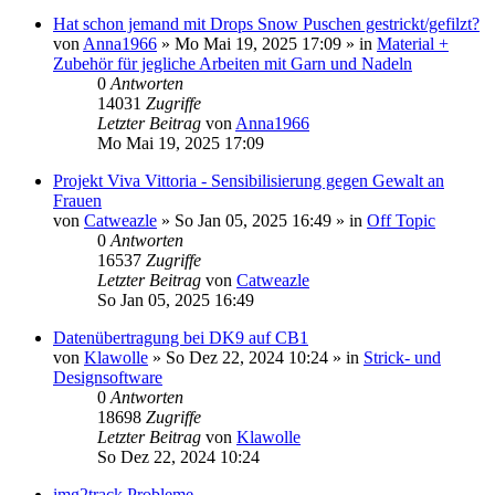
Hat schon jemand mit Drops Snow Puschen gestrickt/gefilzt?
von
Anna1966
»
Mo Mai 19, 2025 17:09
» in
Material +
Zubehör für jegliche Arbeiten mit Garn und Nadeln
0
Antworten
14031
Zugriffe
Letzter Beitrag
von
Anna1966
Mo Mai 19, 2025 17:09
Projekt Viva Vittoria - Sensibilisierung gegen Gewalt an
Frauen
von
Catweazle
»
So Jan 05, 2025 16:49
» in
Off Topic
0
Antworten
16537
Zugriffe
Letzter Beitrag
von
Catweazle
So Jan 05, 2025 16:49
Datenübertragung bei DK9 auf CB1
von
Klawolle
»
So Dez 22, 2024 10:24
» in
Strick- und
Designsoftware
0
Antworten
18698
Zugriffe
Letzter Beitrag
von
Klawolle
So Dez 22, 2024 10:24
img2track Probleme