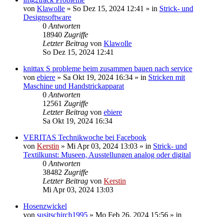
von
Klawolle
»
So Dez 15, 2024 12:41
» in
Strick- und
Designsoftware
0
Antworten
18940
Zugriffe
Letzter Beitrag
von
Klawolle
So Dez 15, 2024 12:41
knittax S probleme beim zusammen bauen nach service
von
ebiere
»
Sa Okt 19, 2024 16:34
» in
Stricken mit
Maschine und Handstrickapparat
0
Antworten
12561
Zugriffe
Letzter Beitrag
von
ebiere
Sa Okt 19, 2024 16:34
VERITAS Technikwoche bei Facebook
von
Kerstin
»
Mi Apr 03, 2024 13:03
» in
Strick- und
Textilkunst: Museen, Ausstellungen analog oder digital
0
Antworten
38482
Zugriffe
Letzter Beitrag
von
Kerstin
Mi Apr 03, 2024 13:03
Hosenzwickel
von
susitschirch1995
»
Mo Feb 26, 2024 15:56
» in