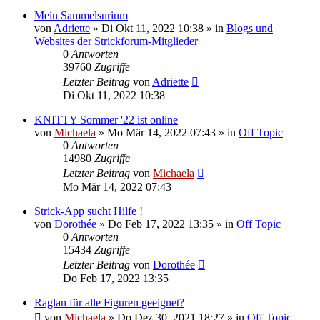
Mein Sammelsurium
von
Adriette
»
Di Okt 11, 2022 10:38
» in
Blogs und
Websites der Strickforum-Mitglieder
0
Antworten
39760
Zugriffe
Letzter Beitrag
von
Adriette
Di Okt 11, 2022 10:38
KNITTY Sommer '22 ist online
von
Michaela
»
Mo Mär 14, 2022 07:43
» in
Off Topic
0
Antworten
14980
Zugriffe
Letzter Beitrag
von
Michaela
Mo Mär 14, 2022 07:43
Strick-App sucht Hilfe !
von
Dorothée
»
Do Feb 17, 2022 13:35
» in
Off Topic
0
Antworten
15434
Zugriffe
Letzter Beitrag
von
Dorothée
Do Feb 17, 2022 13:35
Raglan für alle Figuren geeignet?
von
Michaela
»
Do Dez 30, 2021 18:27
» in
Off Topic