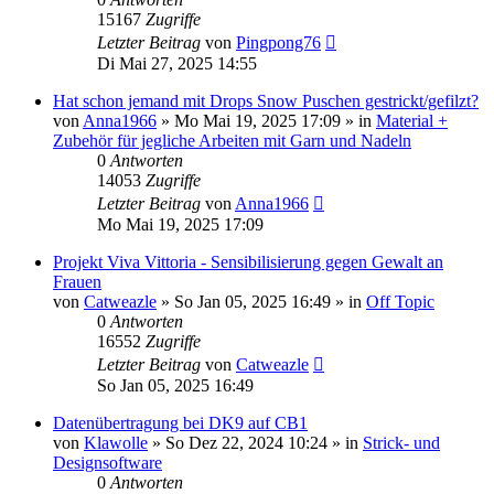
15167
Zugriffe
Letzter Beitrag
von
Pingpong76
Di Mai 27, 2025 14:55
Hat schon jemand mit Drops Snow Puschen gestrickt/gefilzt?
von
Anna1966
»
Mo Mai 19, 2025 17:09
» in
Material +
Zubehör für jegliche Arbeiten mit Garn und Nadeln
0
Antworten
14053
Zugriffe
Letzter Beitrag
von
Anna1966
Mo Mai 19, 2025 17:09
Projekt Viva Vittoria - Sensibilisierung gegen Gewalt an
Frauen
von
Catweazle
»
So Jan 05, 2025 16:49
» in
Off Topic
0
Antworten
16552
Zugriffe
Letzter Beitrag
von
Catweazle
So Jan 05, 2025 16:49
Datenübertragung bei DK9 auf CB1
von
Klawolle
»
So Dez 22, 2024 10:24
» in
Strick- und
Designsoftware
0
Antworten