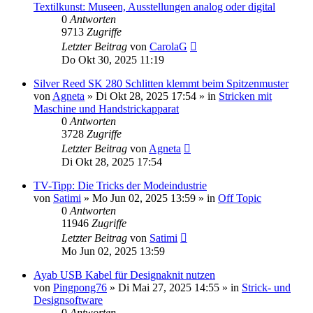
Textilkunst: Museen, Ausstellungen analog oder digital
0
Antworten
9713
Zugriffe
Letzter Beitrag
von
CarolaG
Do Okt 30, 2025 11:19
Silver Reed SK 280 Schlitten klemmt beim Spitzenmuster
von
Agneta
»
Di Okt 28, 2025 17:54
» in
Stricken mit
Maschine und Handstrickapparat
0
Antworten
3728
Zugriffe
Letzter Beitrag
von
Agneta
Di Okt 28, 2025 17:54
TV-Tipp: Die Tricks der Modeindustrie
von
Satimi
»
Mo Jun 02, 2025 13:59
» in
Off Topic
0
Antworten
11946
Zugriffe
Letzter Beitrag
von
Satimi
Mo Jun 02, 2025 13:59
Ayab USB Kabel für Designaknit nutzen
von
Pingpong76
»
Di Mai 27, 2025 14:55
» in
Strick- und
Designsoftware
0
Antworten