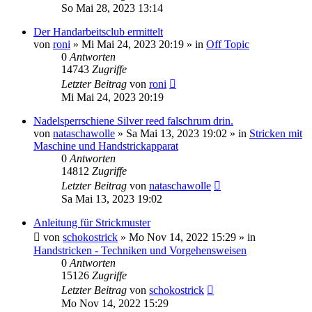
So Mai 28, 2023 13:14
Der Handarbeitsclub ermittelt
von
roni
»
Mi Mai 24, 2023 20:19
» in
Off Topic
0
Antworten
14743
Zugriffe
Letzter Beitrag
von
roni
Mi Mai 24, 2023 20:19
Nadelsperrschiene Silver reed falschrum drin.
von
nataschawolle
»
Sa Mai 13, 2023 19:02
» in
Stricken mit
Maschine und Handstrickapparat
0
Antworten
14812
Zugriffe
Letzter Beitrag
von
nataschawolle
Sa Mai 13, 2023 19:02
Anleitung für Strickmuster
von
schokostrick
»
Mo Nov 14, 2022 15:29
» in
Handstricken - Techniken und Vorgehensweisen
0
Antworten
15126
Zugriffe
Letzter Beitrag
von
schokostrick
Mo Nov 14, 2022 15:29