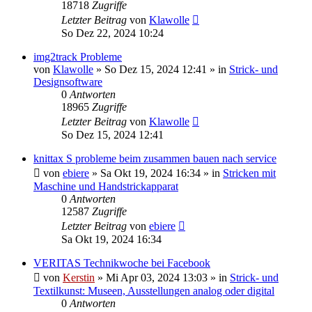
18718
Zugriffe
Letzter Beitrag
von
Klawolle
So Dez 22, 2024 10:24
img2track Probleme
von
Klawolle
»
So Dez 15, 2024 12:41
» in
Strick- und
Designsoftware
0
Antworten
18965
Zugriffe
Letzter Beitrag
von
Klawolle
So Dez 15, 2024 12:41
knittax S probleme beim zusammen bauen nach service
von
ebiere
»
Sa Okt 19, 2024 16:34
» in
Stricken mit
Maschine und Handstrickapparat
0
Antworten
12587
Zugriffe
Letzter Beitrag
von
ebiere
Sa Okt 19, 2024 16:34
VERITAS Technikwoche bei Facebook
von
Kerstin
»
Mi Apr 03, 2024 13:03
» in
Strick- und
Textilkunst: Museen, Ausstellungen analog oder digital
0
Antworten