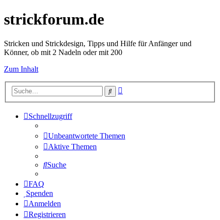
strickforum.de
Stricken und Strickdesign, Tipps und Hilfe für Anfänger und
Könner, ob mit 2 Nadeln oder mit 200
Zum Inhalt
Erweiterte
Suche
Suche
Schnellzugriff
Unbeantwortete Themen
Aktive Themen
Suche
FAQ
Spenden
Anmelden
Registrieren