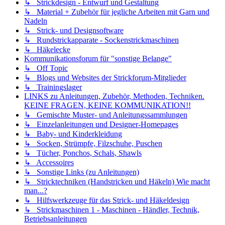
↳ Strickdesign - Entwurf und Gestaltung
↳ Material + Zubehör für jegliche Arbeiten mit Garn und
Nadeln
↳ Strick- und Designsoftware
↳ Rundstrickapparate - Sockenstrickmaschinen
↳ Häkelecke
Kommunikationsforum für "sonstige Belange"
↳ Off Topic
↳ Blogs und Websites der Strickforum-Mitglieder
↳ Trainingslager
LINKS zu Anleitungen, Zubehör, Methoden, Techniken.
KEINE FRAGEN, KEINE KOMMUNIKATION!!
↳ Gemischte Muster- und Anleitungssammlungen
↳ Einzelanleitungen und Designer-Homepages
↳ Baby- und Kinderkleidung
↳ Socken, Strümpfe, Filzschuhe, Puschen
↳ Tücher, Ponchos, Schals, Shawls
↳ Accessoires
↳ Sonstige Links (zu Anleitungen)
↳ Stricktechniken (Handstricken und Häkeln) Wie macht
man...?
↳ Hilfswerkzeuge für das Strick- und Häkeldesign
↳ Strickmaschinen 1 - Maschinen - Händler, Technik,
Betriebsanleitungen