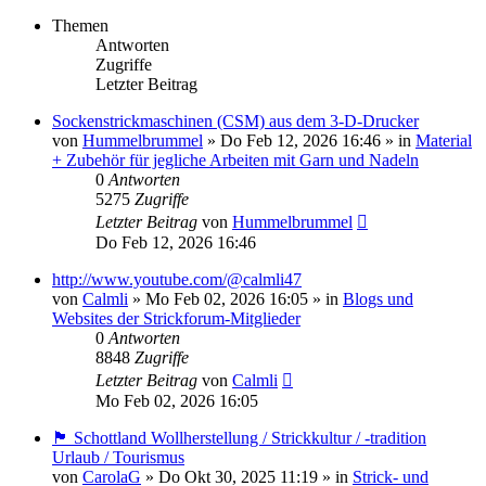
Themen
Antworten
Zugriffe
Letzter Beitrag
Sockenstrickmaschinen (CSM) aus dem 3-D-Drucker
von
Hummelbrummel
»
Do Feb 12, 2026 16:46
» in
Material
+ Zubehör für jegliche Arbeiten mit Garn und Nadeln
0
Antworten
5275
Zugriffe
Letzter Beitrag
von
Hummelbrummel
Do Feb 12, 2026 16:46
http://www.youtube.com/@calmli47
von
Calmli
»
Mo Feb 02, 2026 16:05
» in
Blogs und
Websites der Strickforum-Mitglieder
0
Antworten
8848
Zugriffe
Letzter Beitrag
von
Calmli
Mo Feb 02, 2026 16:05
🏴󠁧󠁢󠁳󠁣󠁴󠁿 Schottland Wollherstellung / Strickkultur / -tradition
Urlaub / Tourismus
von
CarolaG
»
Do Okt 30, 2025 11:19
» in
Strick- und