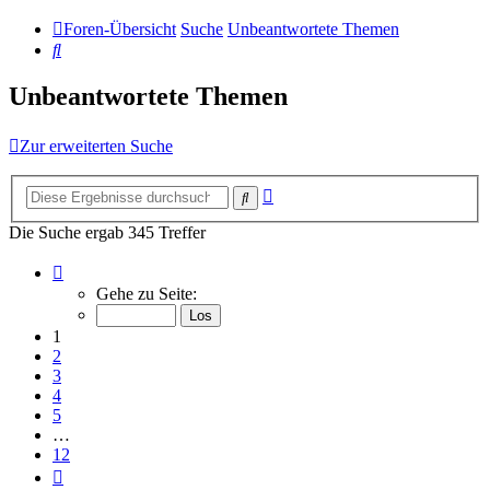
Foren-Übersicht
Suche
Unbeantwortete Themen
Suche
Unbeantwortete Themen
Zur erweiterten Suche
Erweiterte
Suche
Suche
Die Suche ergab 345 Treffer
Seite
1
Gehe zu Seite:
von
12
1
2
3
4
5
…
12
Nächste