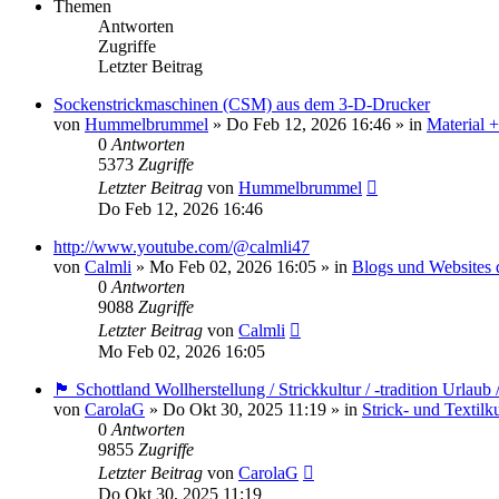
Themen
Antworten
Zugriffe
Letzter Beitrag
Sockenstrickmaschinen (CSM) aus dem 3-D-Drucker
von
Hummelbrummel
»
Do Feb 12, 2026 16:46
» in
Material 
0
Antworten
5373
Zugriffe
Letzter Beitrag
von
Hummelbrummel
Do Feb 12, 2026 16:46
http://www.youtube.com/@calmli47
von
Calmli
»
Mo Feb 02, 2026 16:05
» in
Blogs und Websites 
0
Antworten
9088
Zugriffe
Letzter Beitrag
von
Calmli
Mo Feb 02, 2026 16:05
🏴󠁧󠁢󠁳󠁣󠁴󠁿 Schottland Wollherstellung / Strickkultur / -tradition Urla
von
CarolaG
»
Do Okt 30, 2025 11:19
» in
Strick- und Textilk
0
Antworten
9855
Zugriffe
Letzter Beitrag
von
CarolaG
Do Okt 30, 2025 11:19