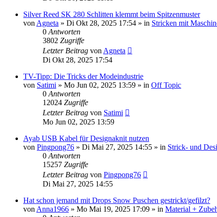
Silver Reed SK 280 Schlitten klemmt beim Spitzenmuster
von
Agneta
»
Di Okt 28, 2025 17:54
» in
Stricken mit Maschin
0
Antworten
3802
Zugriffe
Letzter Beitrag
von
Agneta
Di Okt 28, 2025 17:54
TV-Tipp: Die Tricks der Modeindustrie
von
Satimi
»
Mo Jun 02, 2025 13:59
» in
Off Topic
0
Antworten
12024
Zugriffe
Letzter Beitrag
von
Satimi
Mo Jun 02, 2025 13:59
Ayab USB Kabel für Designaknit nutzen
von
Pingpong76
»
Di Mai 27, 2025 14:55
» in
Strick- und Des
0
Antworten
15257
Zugriffe
Letzter Beitrag
von
Pingpong76
Di Mai 27, 2025 14:55
Hat schon jemand mit Drops Snow Puschen gestrickt/gefilzt?
von
Anna1966
»
Mo Mai 19, 2025 17:09
» in
Material + Zubeh