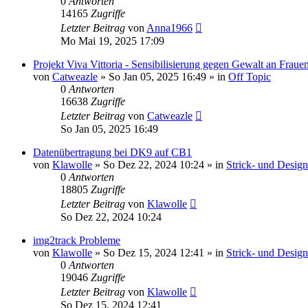
0
Antworten
14165
Zugriffe
Letzter Beitrag
von
Anna1966
Mo Mai 19, 2025 17:09
Projekt Viva Vittoria - Sensibilisierung gegen Gewalt an Fraue
von
Catweazle
»
So Jan 05, 2025 16:49
» in
Off Topic
0
Antworten
16638
Zugriffe
Letzter Beitrag
von
Catweazle
So Jan 05, 2025 16:49
Datenübertragung bei DK9 auf CB1
von
Klawolle
»
So Dez 22, 2024 10:24
» in
Strick- und Desig
0
Antworten
18805
Zugriffe
Letzter Beitrag
von
Klawolle
So Dez 22, 2024 10:24
img2track Probleme
von
Klawolle
»
So Dez 15, 2024 12:41
» in
Strick- und Desig
0
Antworten
19046
Zugriffe
Letzter Beitrag
von
Klawolle
So Dez 15, 2024 12:41