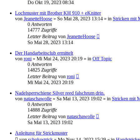
Do Okt 19, 2023 08:34
Lochmuster mit Brother KH 910 + eKnitter
von
JeanetteHoose
»
So Mai 28, 2023 13:14
» in
Stricken mit
0
Antworten
14777
Zugriffe
Letzter Beitrag
von
JeanetteHoose
So Mai 28, 2023 13:14
Der Handarbeitsclub ermittelt
von
roni
»
Mi Mai 24, 2023 20:19
» in
Off Topic
0
Antworten
14825
Zugriffe
Letzter Beitrag
von
roni
Mi Mai 24, 2023 20:19
Nadelsperrschiene Silver reed falschrum drin.
von
nataschawolle
»
Sa Mai 13, 2023 19:02
» in
Stricken mit 
0
Antworten
14888
Zugriffe
Letzter Beitrag
von
nataschawolle
Sa Mai 13, 2023 19:02
Anleitung für Strickmuster
von
schokostrick
»
Mo Nov 14, 2022 15:29
» in
Handstricke