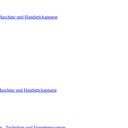
 Maschine und Handstrickapparat
Maschine und Handstrickapparat
n - Techniken und Vorgehensweisen