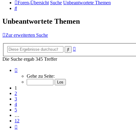
Foren-Übersicht
Suche
Unbeantwortete Themen
Suche
Unbeantwortete Themen
Zur erweiterten Suche
Erweiterte
Suche
Suche
Die Suche ergab 345 Treffer
Seite
1
Gehe zu Seite:
von
12
1
2
3
4
5
…
12
Nächste