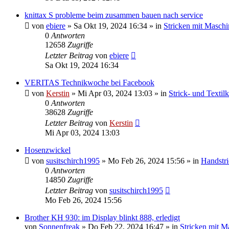
knittax S probleme beim zusammen bauen nach service
von
ebiere
»
Sa Okt 19, 2024 16:34
» in
Stricken mit Maschi
0
Antworten
12658
Zugriffe
Letzter Beitrag
von
ebiere
Sa Okt 19, 2024 16:34
VERITAS Technikwoche bei Facebook
von
Kerstin
»
Mi Apr 03, 2024 13:03
» in
Strick- und Textil
0
Antworten
38628
Zugriffe
Letzter Beitrag
von
Kerstin
Mi Apr 03, 2024 13:03
Hosenzwickel
von
susitschirch1995
»
Mo Feb 26, 2024 15:56
» in
Handstr
0
Antworten
14850
Zugriffe
Letzter Beitrag
von
susitschirch1995
Mo Feb 26, 2024 15:56
Brother KH 930: im Display blinkt 888, erledigt
von
Sonnenfreak
»
Do Feb 22, 2024 16:47
» in
Stricken mit M