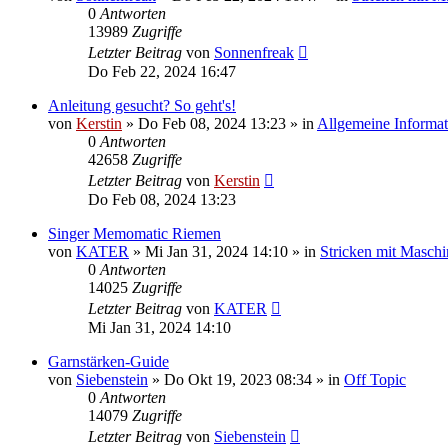
0
Antworten
13989
Zugriffe
Letzter Beitrag
von
Sonnenfreak
Do Feb 22, 2024 16:47
Anleitung gesucht? So geht's!
von
Kerstin
»
Do Feb 08, 2024 13:23
» in
Allgemeine Informa
0
Antworten
42658
Zugriffe
Letzter Beitrag
von
Kerstin
Do Feb 08, 2024 13:23
Singer Memomatic Riemen
von
KATER
»
Mi Jan 31, 2024 14:10
» in
Stricken mit Maschi
0
Antworten
14025
Zugriffe
Letzter Beitrag
von
KATER
Mi Jan 31, 2024 14:10
Garnstärken-Guide
von
Siebenstein
»
Do Okt 19, 2023 08:34
» in
Off Topic
0
Antworten
14079
Zugriffe
Letzter Beitrag
von
Siebenstein