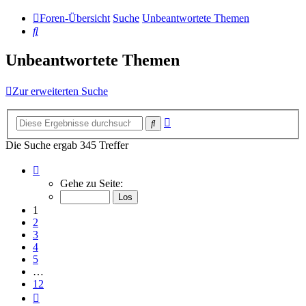
Foren-Übersicht
Suche
Unbeantwortete Themen
Suche
Unbeantwortete Themen
Zur erweiterten Suche
Erweiterte
Suche
Suche
Die Suche ergab 345 Treffer
Seite
1
Gehe zu Seite:
von
12
1
2
3
4
5
…
12
Nächste