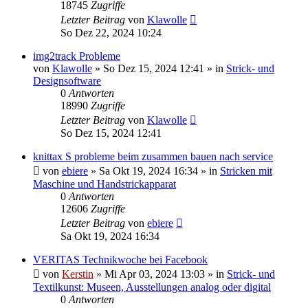
18745
Zugriffe
Letzter Beitrag
von
Klawolle
So Dez 22, 2024 10:24
img2track Probleme
von
Klawolle
»
So Dez 15, 2024 12:41
» in
Strick- und
Designsoftware
0
Antworten
18990
Zugriffe
Letzter Beitrag
von
Klawolle
So Dez 15, 2024 12:41
knittax S probleme beim zusammen bauen nach service
von
ebiere
»
Sa Okt 19, 2024 16:34
» in
Stricken mit
Maschine und Handstrickapparat
0
Antworten
12606
Zugriffe
Letzter Beitrag
von
ebiere
Sa Okt 19, 2024 16:34
VERITAS Technikwoche bei Facebook
von
Kerstin
»
Mi Apr 03, 2024 13:03
» in
Strick- und
Textilkunst: Museen, Ausstellungen analog oder digital
0
Antworten