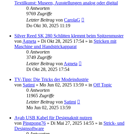
Textilkunst: Museen, Ausstellungen analog oder digital
0
Antworten
9769
Zugriffe
Letzter Beitrag
von
CarolaG
Do Okt 30, 2025 11:19
Silver Reed SK 280 Schlitten klemmt beim Spitzenmuster
von
Agneta
»
Di Okt 28, 2025 17:54
» in
Stricken mit
Maschine und Handstrickapparat
0
Antworten
3749
Zugriffe
Letzter Beitrag
von
Agneta
Di Okt 28, 2025 17:54
TV-Tipp: Die Tricks der Modeindustrie
von
Satimi
»
Mo Jun 02, 2025 13:59
» in
Off Topic
0
Antworten
11965
Zugriffe
Letzter Beitrag
von
Satimi
Mo Jun 02, 2025 13:59
Ayab USB Kabel für Designaknit nutzen
von
Pingpong76
»
Di Mai 27, 2025 14:55
» in
Strick- und
Designsoftware
0
Antworten