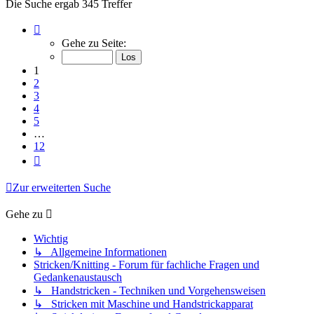
Die Suche ergab 345 Treffer
Seite
1
Gehe zu Seite:
von
12
1
2
3
4
5
…
12
Nächste
Zur erweiterten Suche
Gehe zu
Wichtig
↳ Allgemeine Informationen
Stricken/Knitting - Forum für fachliche Fragen und
Gedankenaustausch
↳ Handstricken - Techniken und Vorgehensweisen
↳ Stricken mit Maschine und Handstrickapparat