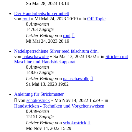
So Mai 28, 2023 13:14
Der Handarbeitsclub ermittelt
von
roni
»
Mi Mai 24, 2023 20:19
» in
Off Topic
0
Antworten
14763
Zugriffe
Letzter Beitrag
von
roni
Mi Mai 24, 2023 20:19
Nadelsperrschiene Silver reed falschrum drin.
von
nataschawolle
»
Sa Mai 13, 2023 19:02
» in
Stricken mit
Maschine und Handstrickapparat
0
Antworten
14836
Zugriffe
Letzter Beitrag
von
nataschawolle
Sa Mai 13, 2023 19:02
Anleitung für Strickmuster
von
schokostrick
»
Mo Nov 14, 2022 15:29
» in
Handstricken - Techniken und Vorgehensweisen
0
Antworten
15151
Zugriffe
Letzter Beitrag
von
schokostrick
Mo Nov 14, 2022 15:29