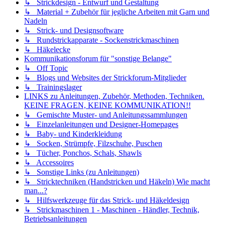
↳ Strickdesign - Entwurf und Gestaltung
↳ Material + Zubehör für jegliche Arbeiten mit Garn und
Nadeln
↳ Strick- und Designsoftware
↳ Rundstrickapparate - Sockenstrickmaschinen
↳ Häkelecke
Kommunikationsforum für "sonstige Belange"
↳ Off Topic
↳ Blogs und Websites der Strickforum-Mitglieder
↳ Trainingslager
LINKS zu Anleitungen, Zubehör, Methoden, Techniken.
KEINE FRAGEN, KEINE KOMMUNIKATION!!
↳ Gemischte Muster- und Anleitungssammlungen
↳ Einzelanleitungen und Designer-Homepages
↳ Baby- und Kinderkleidung
↳ Socken, Strümpfe, Filzschuhe, Puschen
↳ Tücher, Ponchos, Schals, Shawls
↳ Accessoires
↳ Sonstige Links (zu Anleitungen)
↳ Stricktechniken (Handstricken und Häkeln) Wie macht
man...?
↳ Hilfswerkzeuge für das Strick- und Häkeldesign
↳ Strickmaschinen 1 - Maschinen - Händler, Technik,
Betriebsanleitungen