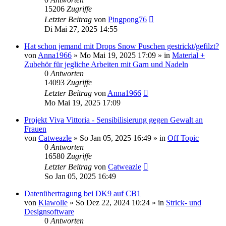
15206
Zugriffe
Letzter Beitrag
von
Pingpong76
Di Mai 27, 2025 14:55
Hat schon jemand mit Drops Snow Puschen gestrickt/gefilzt?
von
Anna1966
»
Mo Mai 19, 2025 17:09
» in
Material +
Zubehör für jegliche Arbeiten mit Garn und Nadeln
0
Antworten
14093
Zugriffe
Letzter Beitrag
von
Anna1966
Mo Mai 19, 2025 17:09
Projekt Viva Vittoria - Sensibilisierung gegen Gewalt an
Frauen
von
Catweazle
»
So Jan 05, 2025 16:49
» in
Off Topic
0
Antworten
16580
Zugriffe
Letzter Beitrag
von
Catweazle
So Jan 05, 2025 16:49
Datenübertragung bei DK9 auf CB1
von
Klawolle
»
So Dez 22, 2024 10:24
» in
Strick- und
Designsoftware
0
Antworten