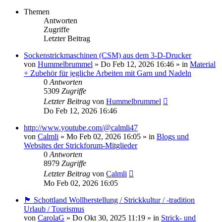
Themen
Antworten
Zugriffe
Letzter Beitrag
Sockenstrickmaschinen (CSM) aus dem 3-D-Drucker
von
Hummelbrummel
»
Do Feb 12, 2026 16:46
» in
Material
+ Zubehör für jegliche Arbeiten mit Garn und Nadeln
0
Antworten
5309
Zugriffe
Letzter Beitrag
von
Hummelbrummel
Do Feb 12, 2026 16:46
http://www.youtube.com/@calmli47
von
Calmli
»
Mo Feb 02, 2026 16:05
» in
Blogs und
Websites der Strickforum-Mitglieder
0
Antworten
8979
Zugriffe
Letzter Beitrag
von
Calmli
Mo Feb 02, 2026 16:05
🏴󠁧󠁢󠁳󠁣󠁴󠁿 Schottland Wollherstellung / Strickkultur / -tradition
Urlaub / Tourismus
von
CarolaG
»
Do Okt 30, 2025 11:19
» in
Strick- und