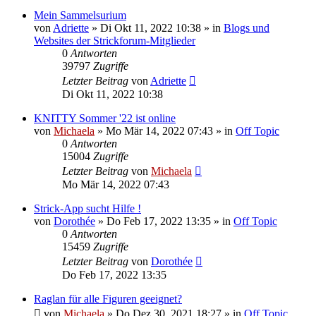
Mein Sammelsurium
von
Adriette
»
Di Okt 11, 2022 10:38
» in
Blogs und
Websites der Strickforum-Mitglieder
0
Antworten
39797
Zugriffe
Letzter Beitrag
von
Adriette
Di Okt 11, 2022 10:38
KNITTY Sommer '22 ist online
von
Michaela
»
Mo Mär 14, 2022 07:43
» in
Off Topic
0
Antworten
15004
Zugriffe
Letzter Beitrag
von
Michaela
Mo Mär 14, 2022 07:43
Strick-App sucht Hilfe !
von
Dorothée
»
Do Feb 17, 2022 13:35
» in
Off Topic
0
Antworten
15459
Zugriffe
Letzter Beitrag
von
Dorothée
Do Feb 17, 2022 13:35
Raglan für alle Figuren geeignet?
von
Michaela
»
Do Dez 30, 2021 18:27
» in
Off Topic