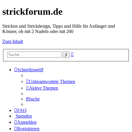
strickforum.de
Stricken und Strickdesign, Tipps und Hilfe für Anfänger und
Könner, ob mit 2 Nadeln oder mit 200
Zum Inhalt
Erweiterte
Suche
Suche
Schnellzugriff
Unbeantwortete Themen
Aktive Themen
Suche
FAQ
Spenden
Anmelden
Registrieren