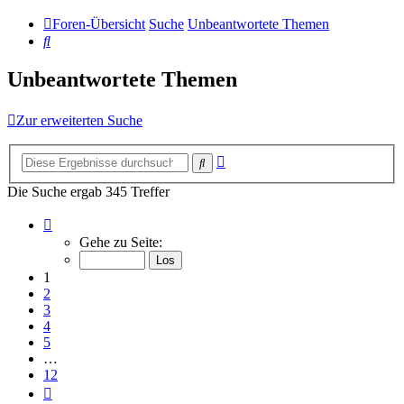
Foren-Übersicht
Suche
Unbeantwortete Themen
Suche
Unbeantwortete Themen
Zur erweiterten Suche
Erweiterte
Suche
Suche
Die Suche ergab 345 Treffer
Seite
1
Gehe zu Seite:
von
12
1
2
3
4
5
…
12
Nächste