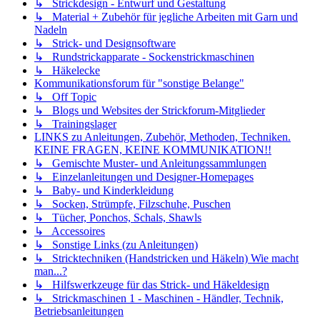
↳ Strickdesign - Entwurf und Gestaltung
↳ Material + Zubehör für jegliche Arbeiten mit Garn und
Nadeln
↳ Strick- und Designsoftware
↳ Rundstrickapparate - Sockenstrickmaschinen
↳ Häkelecke
Kommunikationsforum für "sonstige Belange"
↳ Off Topic
↳ Blogs und Websites der Strickforum-Mitglieder
↳ Trainingslager
LINKS zu Anleitungen, Zubehör, Methoden, Techniken.
KEINE FRAGEN, KEINE KOMMUNIKATION!!
↳ Gemischte Muster- und Anleitungssammlungen
↳ Einzelanleitungen und Designer-Homepages
↳ Baby- und Kinderkleidung
↳ Socken, Strümpfe, Filzschuhe, Puschen
↳ Tücher, Ponchos, Schals, Shawls
↳ Accessoires
↳ Sonstige Links (zu Anleitungen)
↳ Stricktechniken (Handstricken und Häkeln) Wie macht
man...?
↳ Hilfswerkzeuge für das Strick- und Häkeldesign
↳ Strickmaschinen 1 - Maschinen - Händler, Technik,
Betriebsanleitungen