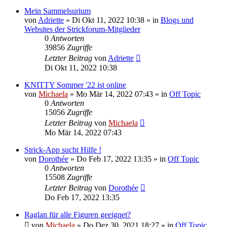
Mein Sammelsurium
von
Adriette
»
Di Okt 11, 2022 10:38
» in
Blogs und
Websites der Strickforum-Mitglieder
0
Antworten
39856
Zugriffe
Letzter Beitrag
von
Adriette
Di Okt 11, 2022 10:38
KNITTY Sommer '22 ist online
von
Michaela
»
Mo Mär 14, 2022 07:43
» in
Off Topic
0
Antworten
15056
Zugriffe
Letzter Beitrag
von
Michaela
Mo Mär 14, 2022 07:43
Strick-App sucht Hilfe !
von
Dorothée
»
Do Feb 17, 2022 13:35
» in
Off Topic
0
Antworten
15508
Zugriffe
Letzter Beitrag
von
Dorothée
Do Feb 17, 2022 13:35
Raglan für alle Figuren geeignet?
von
Michaela
»
Do Dez 30, 2021 18:27
» in
Off Topic