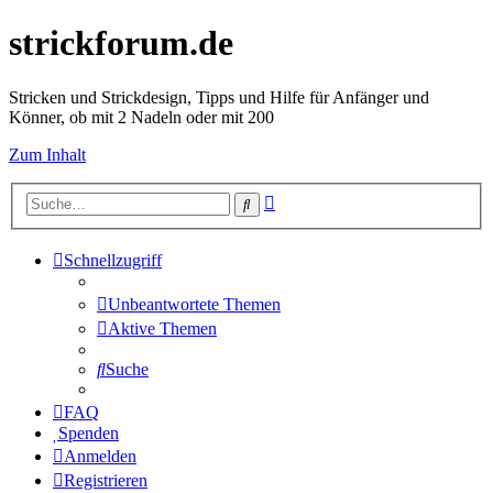
strickforum.de
Stricken und Strickdesign, Tipps und Hilfe für Anfänger und
Könner, ob mit 2 Nadeln oder mit 200
Zum Inhalt
Erweiterte
Suche
Suche
Schnellzugriff
Unbeantwortete Themen
Aktive Themen
Suche
FAQ
Spenden
Anmelden
Registrieren