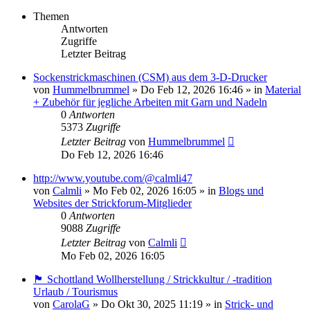
Themen
Antworten
Zugriffe
Letzter Beitrag
Sockenstrickmaschinen (CSM) aus dem 3-D-Drucker
von
Hummelbrummel
»
Do Feb 12, 2026 16:46
» in
Material
+ Zubehör für jegliche Arbeiten mit Garn und Nadeln
0
Antworten
5373
Zugriffe
Letzter Beitrag
von
Hummelbrummel
Do Feb 12, 2026 16:46
http://www.youtube.com/@calmli47
von
Calmli
»
Mo Feb 02, 2026 16:05
» in
Blogs und
Websites der Strickforum-Mitglieder
0
Antworten
9088
Zugriffe
Letzter Beitrag
von
Calmli
Mo Feb 02, 2026 16:05
🏴󠁧󠁢󠁳󠁣󠁴󠁿 Schottland Wollherstellung / Strickkultur / -tradition
Urlaub / Tourismus
von
CarolaG
»
Do Okt 30, 2025 11:19
» in
Strick- und