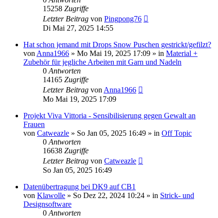
15258
Zugriffe
Letzter Beitrag
von
Pingpong76
Di Mai 27, 2025 14:55
Hat schon jemand mit Drops Snow Puschen gestrickt/gefilzt?
von
Anna1966
»
Mo Mai 19, 2025 17:09
» in
Material +
Zubehör für jegliche Arbeiten mit Garn und Nadeln
0
Antworten
14165
Zugriffe
Letzter Beitrag
von
Anna1966
Mo Mai 19, 2025 17:09
Projekt Viva Vittoria - Sensibilisierung gegen Gewalt an
Frauen
von
Catweazle
»
So Jan 05, 2025 16:49
» in
Off Topic
0
Antworten
16638
Zugriffe
Letzter Beitrag
von
Catweazle
So Jan 05, 2025 16:49
Datenübertragung bei DK9 auf CB1
von
Klawolle
»
So Dez 22, 2024 10:24
» in
Strick- und
Designsoftware
0
Antworten