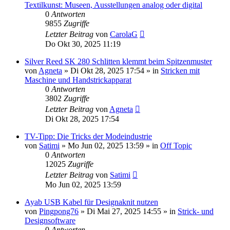
Textilkunst: Museen, Ausstellungen analog oder digital
0
Antworten
9855
Zugriffe
Letzter Beitrag
von
CarolaG
Do Okt 30, 2025 11:19
Silver Reed SK 280 Schlitten klemmt beim Spitzenmuster
von
Agneta
»
Di Okt 28, 2025 17:54
» in
Stricken mit
Maschine und Handstrickapparat
0
Antworten
3802
Zugriffe
Letzter Beitrag
von
Agneta
Di Okt 28, 2025 17:54
TV-Tipp: Die Tricks der Modeindustrie
von
Satimi
»
Mo Jun 02, 2025 13:59
» in
Off Topic
0
Antworten
12025
Zugriffe
Letzter Beitrag
von
Satimi
Mo Jun 02, 2025 13:59
Ayab USB Kabel für Designaknit nutzen
von
Pingpong76
»
Di Mai 27, 2025 14:55
» in
Strick- und
Designsoftware
0
Antworten