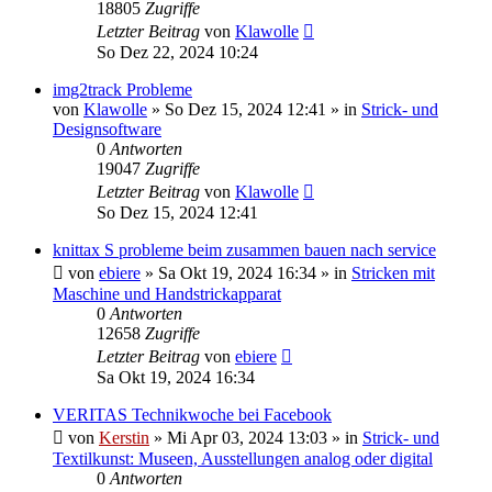
18805
Zugriffe
Letzter Beitrag
von
Klawolle
So Dez 22, 2024 10:24
img2track Probleme
von
Klawolle
»
So Dez 15, 2024 12:41
» in
Strick- und
Designsoftware
0
Antworten
19047
Zugriffe
Letzter Beitrag
von
Klawolle
So Dez 15, 2024 12:41
knittax S probleme beim zusammen bauen nach service
von
ebiere
»
Sa Okt 19, 2024 16:34
» in
Stricken mit
Maschine und Handstrickapparat
0
Antworten
12658
Zugriffe
Letzter Beitrag
von
ebiere
Sa Okt 19, 2024 16:34
VERITAS Technikwoche bei Facebook
von
Kerstin
»
Mi Apr 03, 2024 13:03
» in
Strick- und
Textilkunst: Museen, Ausstellungen analog oder digital
0
Antworten