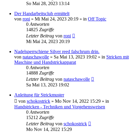
So Mai 28, 2023 13:14
Der Handarbeitsclub ermittelt
von
roni
»
Mi Mai 24, 2023 20:19
» in
Off Topic
0
Antworten
14825
Zugriffe
Letzter Beitrag
von
roni
Mi Mai 24, 2023 20:19
Nadelsperrschiene Silver reed falschrum drin.
von
nataschawolle
»
Sa Mai 13, 2023 19:02
» in
Stricken mit
Maschine und Handstrickapparat
0
Antworten
14888
Zugriffe
Letzter Beitrag
von
nataschawolle
Sa Mai 13, 2023 19:02
Anleitung für Strickmuster
von
schokostrick
»
Mo Nov 14, 2022 15:29
» in
Handstricken - Techniken und Vorgehensweisen
0
Antworten
15212
Zugriffe
Letzter Beitrag
von
schokostrick
Mo Nov 14, 2022 15:29