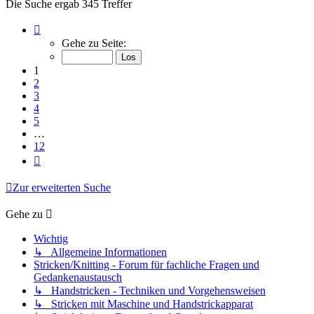
Die Suche ergab 345 Treffer
Seite
1
Gehe zu Seite:
von
12
1
2
3
4
5
…
12
Nächste
Zur erweiterten Suche
Gehe zu
Wichtig
↳ Allgemeine Informationen
Stricken/Knitting - Forum für fachliche Fragen und
Gedankenaustausch
↳ Handstricken - Techniken und Vorgehensweisen
↳ Stricken mit Maschine und Handstrickapparat