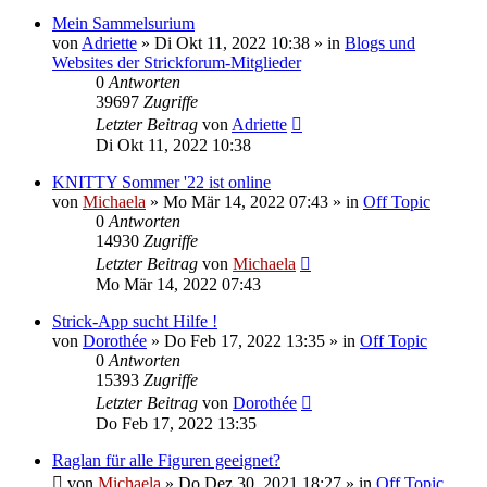
Mein Sammelsurium
von
Adriette
»
Di Okt 11, 2022 10:38
» in
Blogs und
Websites der Strickforum-Mitglieder
0
Antworten
39697
Zugriffe
Letzter Beitrag
von
Adriette
Di Okt 11, 2022 10:38
KNITTY Sommer '22 ist online
von
Michaela
»
Mo Mär 14, 2022 07:43
» in
Off Topic
0
Antworten
14930
Zugriffe
Letzter Beitrag
von
Michaela
Mo Mär 14, 2022 07:43
Strick-App sucht Hilfe !
von
Dorothée
»
Do Feb 17, 2022 13:35
» in
Off Topic
0
Antworten
15393
Zugriffe
Letzter Beitrag
von
Dorothée
Do Feb 17, 2022 13:35
Raglan für alle Figuren geeignet?
von
Michaela
»
Do Dez 30, 2021 18:27
» in
Off Topic