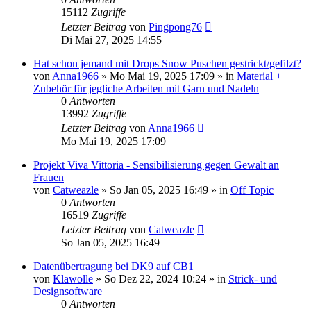
15112
Zugriffe
Letzter Beitrag
von
Pingpong76
Di Mai 27, 2025 14:55
Hat schon jemand mit Drops Snow Puschen gestrickt/gefilzt?
von
Anna1966
»
Mo Mai 19, 2025 17:09
» in
Material +
Zubehör für jegliche Arbeiten mit Garn und Nadeln
0
Antworten
13992
Zugriffe
Letzter Beitrag
von
Anna1966
Mo Mai 19, 2025 17:09
Projekt Viva Vittoria - Sensibilisierung gegen Gewalt an
Frauen
von
Catweazle
»
So Jan 05, 2025 16:49
» in
Off Topic
0
Antworten
16519
Zugriffe
Letzter Beitrag
von
Catweazle
So Jan 05, 2025 16:49
Datenübertragung bei DK9 auf CB1
von
Klawolle
»
So Dez 22, 2024 10:24
» in
Strick- und
Designsoftware
0
Antworten