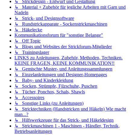
↳ Strickdesign - Entwurf und Gestaltung
↳ Material + Zubehör für jegliche Arbeiten mit Garn und
Nadeln
↳ Strick- und Designsoftware
↳ Rundstrickapparate - Sockenstrickmaschinen
↳ Häkelecke
Kommunikationsforum für "sonstige Belange"
↳ Off Topic
↳ Blogs und Websites der Strickforum-Mitglieder
↳ Trainingslager
LINKS zu Anleitungen, Zubehör, Methoden, Techniken.
KEINE FRAGEN, KEINE KOMMUNIKATION!!
↳ Gemischte Muster- und Anleitungssammlungen
↳ Einzelanleitungen und Designer-Homepages
↳ Baby- und Kinderkleidung
↳ Socken, Strümpfe, Filzschuhe, Puschen
↳ Tücher, Ponchos, Schals, Shawls
↳ Accessoires
↳ Sonstige Links (zu Anleitungen)
↳ Stricktechniken (Handstricken und Häkeln) Wie macht
man...?
↳ Hilfswerkzeuge für das Strick- und Häkeldesign
↳ Strickmaschinen 1 - Maschinen - Händler, Technik,
Betriebsanleitungen