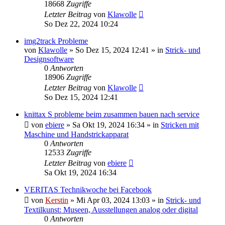
18668
Zugriffe
Letzter Beitrag
von
Klawolle
So Dez 22, 2024 10:24
img2track Probleme
von
Klawolle
»
So Dez 15, 2024 12:41
» in
Strick- und
Designsoftware
0
Antworten
18906
Zugriffe
Letzter Beitrag
von
Klawolle
So Dez 15, 2024 12:41
knittax S probleme beim zusammen bauen nach service
von
ebiere
»
Sa Okt 19, 2024 16:34
» in
Stricken mit
Maschine und Handstrickapparat
0
Antworten
12533
Zugriffe
Letzter Beitrag
von
ebiere
Sa Okt 19, 2024 16:34
VERITAS Technikwoche bei Facebook
von
Kerstin
»
Mi Apr 03, 2024 13:03
» in
Strick- und
Textilkunst: Museen, Ausstellungen analog oder digital
0
Antworten