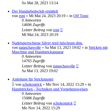
So Mai 28, 2023 13:14
Der Handarbeitsclub ermittelt
von
roni
»
Mi Mai 24, 2023 20:19
» in
Off Topic
0
Antworten
14696
Zugriffe
Letzter Beitrag
von
roni
Mi Mai 24, 2023 20:19
Nadelsperrschiene Silver reed falschrum drin.
von
nataschawolle
»
Sa Mai 13, 2023 19:02
» in
Stricken mit
Maschine und Handstrickapparat
0
Antworten
14765
Zugriffe
Letzter Beitrag
von
nataschawolle
Sa Mai 13, 2023 19:02
Anleitung für Strickmuster
von
schokostrick
»
Mo Nov 14, 2022 15:29
» in
Handstricken - Techniken und Vorgehensweisen
0
Antworten
15088
Zugriffe
Letzter Beitrag
von
schokostrick
Mo Nov 14, 2022 15:29