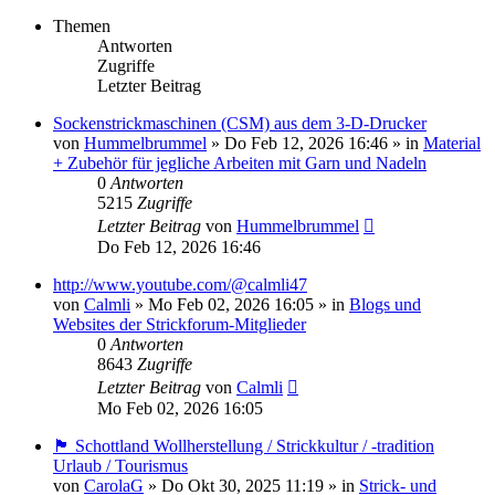
Themen
Antworten
Zugriffe
Letzter Beitrag
Sockenstrickmaschinen (CSM) aus dem 3-D-Drucker
von
Hummelbrummel
»
Do Feb 12, 2026 16:46
» in
Material
+ Zubehör für jegliche Arbeiten mit Garn und Nadeln
0
Antworten
5215
Zugriffe
Letzter Beitrag
von
Hummelbrummel
Do Feb 12, 2026 16:46
http://www.youtube.com/@calmli47
von
Calmli
»
Mo Feb 02, 2026 16:05
» in
Blogs und
Websites der Strickforum-Mitglieder
0
Antworten
8643
Zugriffe
Letzter Beitrag
von
Calmli
Mo Feb 02, 2026 16:05
🏴󠁧󠁢󠁳󠁣󠁴󠁿 Schottland Wollherstellung / Strickkultur / -tradition
Urlaub / Tourismus
von
CarolaG
»
Do Okt 30, 2025 11:19
» in
Strick- und