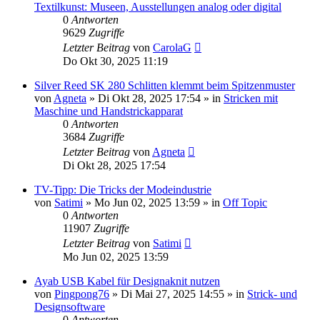
Textilkunst: Museen, Ausstellungen analog oder digital
0
Antworten
9629
Zugriffe
Letzter Beitrag
von
CarolaG
Do Okt 30, 2025 11:19
Silver Reed SK 280 Schlitten klemmt beim Spitzenmuster
von
Agneta
»
Di Okt 28, 2025 17:54
» in
Stricken mit
Maschine und Handstrickapparat
0
Antworten
3684
Zugriffe
Letzter Beitrag
von
Agneta
Di Okt 28, 2025 17:54
TV-Tipp: Die Tricks der Modeindustrie
von
Satimi
»
Mo Jun 02, 2025 13:59
» in
Off Topic
0
Antworten
11907
Zugriffe
Letzter Beitrag
von
Satimi
Mo Jun 02, 2025 13:59
Ayab USB Kabel für Designaknit nutzen
von
Pingpong76
»
Di Mai 27, 2025 14:55
» in
Strick- und
Designsoftware
0
Antworten