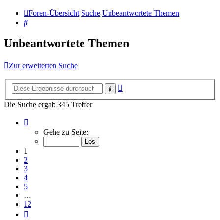
Foren-Übersicht
Suche
Unbeantwortete Themen
Suche
Unbeantwortete Themen
Zur erweiterten Suche
Erweiterte
Suche
Suche
Die Suche ergab 345 Treffer
Seite
1
Gehe zu Seite:
von
12
1
2
3
4
5
…
12
Nächste