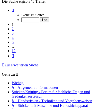
Die Suche ergab 345 Treffer
Seite
1
Gehe zu Seite:
von
12
1
2
3
4
5
…
12
Nächste
Zur erweiterten Suche
Gehe zu
Wichtig
↳ Allgemeine Informationen
Stricken/Knitting - Forum für fachliche Fragen und
Gedankenaustausch
↳ Handstricken - Techniken und Vorgehensweisen
↳ Stricken mit Maschine und Handstrickapparat