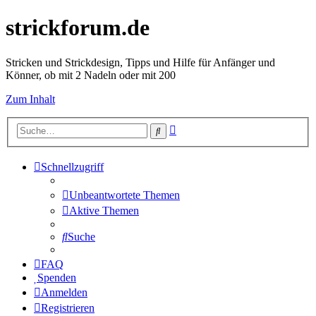
strickforum.de
Stricken und Strickdesign, Tipps und Hilfe für Anfänger und
Könner, ob mit 2 Nadeln oder mit 200
Zum Inhalt
Erweiterte
Suche
Suche
Schnellzugriff
Unbeantwortete Themen
Aktive Themen
Suche
FAQ
Spenden
Anmelden
Registrieren