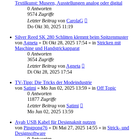
Textilkunst: Museen, Ausstellungen analog oder digital
0
Antworten
9574
Zugriffe
Letzter Beitrag
von
CarolaG
Do Okt 30, 2025 11:19
Silver Reed SK 280 Schlitten klemmt beim Spitzenmuster
von
Agneta
»
Di Okt 28, 2025 17:54
» in
Stricken mit
Maschine und Handstrickapparat
0
Antworten
3654
Zugriffe
Letzter Beitrag
von
Agneta
Di Okt 28, 2025 17:54
TV-Tipp: Die Tricks der Modeindustrie
von
Satimi
»
Mo Jun 02, 2025 13:59
» in
Off Topic
0
Antworten
11877
Zugriffe
Letzter Beitrag
von
Satimi
Mo Jun 02, 2025 13:59
Ayab USB Kabel für Designaknit nutzen
von
Pingpong76
»
Di Mai 27, 2025 14:55
» in
Strick- und
Designsoftware
0
Antworten