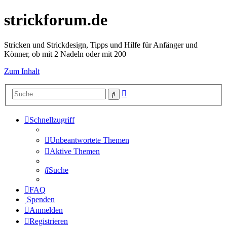
strickforum.de
Stricken und Strickdesign, Tipps und Hilfe für Anfänger und
Könner, ob mit 2 Nadeln oder mit 200
Zum Inhalt
Erweiterte
Suche
Suche
Schnellzugriff
Unbeantwortete Themen
Aktive Themen
Suche
FAQ
Spenden
Anmelden
Registrieren