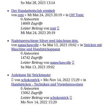
So Mai 28, 2023 13:14
Der Handarbeitsclub ermittelt
von
roni
»
Mi Mai 24, 2023 20:19
» in
Off Topic
0
Antworten
14669
Zugriffe
Letzter Beitrag
von
roni
Mi Mai 24, 2023 20:19
Nadelsperrschiene Silver reed falschrum drin.
von
nataschawolle
»
Sa Mai 13, 2023 19:02
» in
Stricken mit
Maschine und Handstrickapparat
0
Antworten
14742
Zugriffe
Letzter Beitrag
von
nataschawolle
Sa Mai 13, 2023 19:02
Anleitung für Strickmuster
von
schokostrick
»
Mo Nov 14, 2022 15:29
» in
Handstricken - Techniken und Vorgehensweisen
0
Antworten
15062
Zugriffe
Letzter Beitrag
von
schokostrick
Mo Nov 14, 2022 15:29