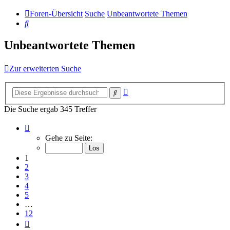
Foren-Übersicht
Suche
Unbeantwortete Themen
Suche
Unbeantwortete Themen
Zur erweiterten Suche
Erweiterte
Suche
Suche
Die Suche ergab 345 Treffer
Seite
1
Gehe zu Seite:
von
12
1
2
3
4
5
…
12
Nächste