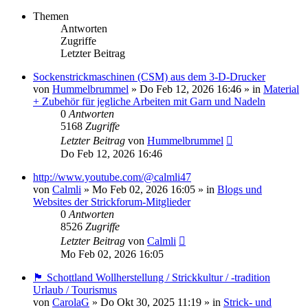
Themen
Antworten
Zugriffe
Letzter Beitrag
Sockenstrickmaschinen (CSM) aus dem 3-D-Drucker
von
Hummelbrummel
»
Do Feb 12, 2026 16:46
» in
Material
+ Zubehör für jegliche Arbeiten mit Garn und Nadeln
0
Antworten
5168
Zugriffe
Letzter Beitrag
von
Hummelbrummel
Do Feb 12, 2026 16:46
http://www.youtube.com/@calmli47
von
Calmli
»
Mo Feb 02, 2026 16:05
» in
Blogs und
Websites der Strickforum-Mitglieder
0
Antworten
8526
Zugriffe
Letzter Beitrag
von
Calmli
Mo Feb 02, 2026 16:05
🏴󠁧󠁢󠁳󠁣󠁴󠁿 Schottland Wollherstellung / Strickkultur / -tradition
Urlaub / Tourismus
von
CarolaG
»
Do Okt 30, 2025 11:19
» in
Strick- und