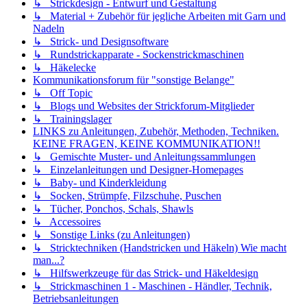
↳ Strickdesign - Entwurf und Gestaltung
↳ Material + Zubehör für jegliche Arbeiten mit Garn und
Nadeln
↳ Strick- und Designsoftware
↳ Rundstrickapparate - Sockenstrickmaschinen
↳ Häkelecke
Kommunikationsforum für "sonstige Belange"
↳ Off Topic
↳ Blogs und Websites der Strickforum-Mitglieder
↳ Trainingslager
LINKS zu Anleitungen, Zubehör, Methoden, Techniken.
KEINE FRAGEN, KEINE KOMMUNIKATION!!
↳ Gemischte Muster- und Anleitungssammlungen
↳ Einzelanleitungen und Designer-Homepages
↳ Baby- und Kinderkleidung
↳ Socken, Strümpfe, Filzschuhe, Puschen
↳ Tücher, Ponchos, Schals, Shawls
↳ Accessoires
↳ Sonstige Links (zu Anleitungen)
↳ Stricktechniken (Handstricken und Häkeln) Wie macht
man...?
↳ Hilfswerkzeuge für das Strick- und Häkeldesign
↳ Strickmaschinen 1 - Maschinen - Händler, Technik,
Betriebsanleitungen