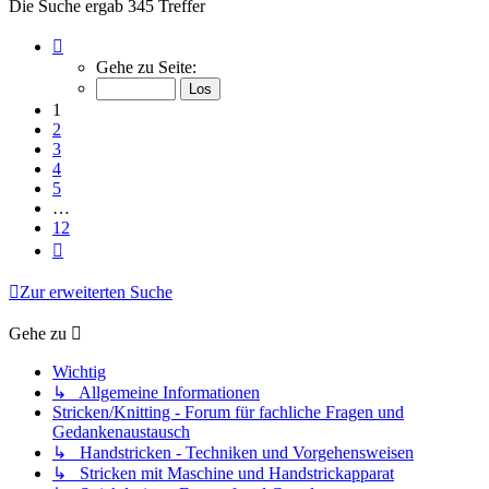
Die Suche ergab 345 Treffer
Seite
1
Gehe zu Seite:
von
12
1
2
3
4
5
…
12
Nächste
Zur erweiterten Suche
Gehe zu
Wichtig
↳ Allgemeine Informationen
Stricken/Knitting - Forum für fachliche Fragen und
Gedankenaustausch
↳ Handstricken - Techniken und Vorgehensweisen
↳ Stricken mit Maschine und Handstrickapparat