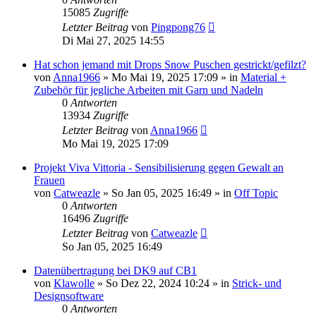
15085
Zugriffe
Letzter Beitrag
von
Pingpong76
Di Mai 27, 2025 14:55
Hat schon jemand mit Drops Snow Puschen gestrickt/gefilzt?
von
Anna1966
»
Mo Mai 19, 2025 17:09
» in
Material +
Zubehör für jegliche Arbeiten mit Garn und Nadeln
0
Antworten
13934
Zugriffe
Letzter Beitrag
von
Anna1966
Mo Mai 19, 2025 17:09
Projekt Viva Vittoria - Sensibilisierung gegen Gewalt an
Frauen
von
Catweazle
»
So Jan 05, 2025 16:49
» in
Off Topic
0
Antworten
16496
Zugriffe
Letzter Beitrag
von
Catweazle
So Jan 05, 2025 16:49
Datenübertragung bei DK9 auf CB1
von
Klawolle
»
So Dez 22, 2024 10:24
» in
Strick- und
Designsoftware
0
Antworten