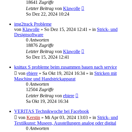
18641
Zugriffe
Letzter Beitrag
von
Klawolle
So Dez 22, 2024 10:24
img2track Probleme
von
Klawolle
»
So Dez 15, 2024 12:41
» in
Strick- und
Designsoftware
0
Antworten
18876
Zugriffe
Letzter Beitrag
von
Klawolle
So Dez 15, 2024 12:41
knittax S probleme beim zusammen bauen nach service
von
ebiere
»
Sa Okt 19, 2024 16:34
» in
Stricken mit
Maschine und Handstrickapparat
0
Antworten
12504
Zugriffe
Letzter Beitrag
von
ebiere
Sa Okt 19, 2024 16:34
VERITAS Technikwoche bei Facebook
von
Kerstin
»
Mi Apr 03, 2024 13:03
» in
Strick- und
Textilkunst: Museen, Ausstellungen analog oder digital
0
Antworten