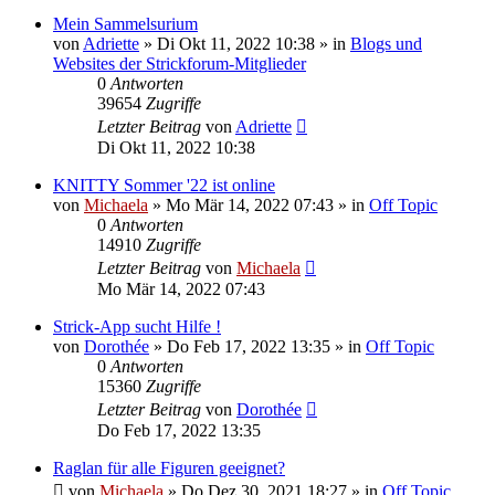
Mein Sammelsurium
von
Adriette
»
Di Okt 11, 2022 10:38
» in
Blogs und
Websites der Strickforum-Mitglieder
0
Antworten
39654
Zugriffe
Letzter Beitrag
von
Adriette
Di Okt 11, 2022 10:38
KNITTY Sommer '22 ist online
von
Michaela
»
Mo Mär 14, 2022 07:43
» in
Off Topic
0
Antworten
14910
Zugriffe
Letzter Beitrag
von
Michaela
Mo Mär 14, 2022 07:43
Strick-App sucht Hilfe !
von
Dorothée
»
Do Feb 17, 2022 13:35
» in
Off Topic
0
Antworten
15360
Zugriffe
Letzter Beitrag
von
Dorothée
Do Feb 17, 2022 13:35
Raglan für alle Figuren geeignet?
von
Michaela
»
Do Dez 30, 2021 18:27
» in
Off Topic