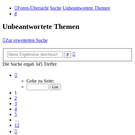
Foren-Übersicht
Suche
Unbeantwortete Themen
Suche
Unbeantwortete Themen
Zur erweiterten Suche
Erweiterte
Suche
Suche
Die Suche ergab 345 Treffer
Seite
1
Gehe zu Seite:
von
12
1
2
3
4
5
…
12
Nächste