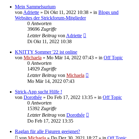
Mein Sammelsurium
von
Adriette
»
Di Okt 11, 2022 10:38
» in
Blogs und
Websites der Strickforum-Mitglieder
0
Antworten
39696
Zugriffe
Letzter Beitrag
von
Adriette
Di Okt 11, 2022 10:38
KNITTY Sommer '22 ist online
von
Michaela
»
Mo Mär 14, 2022 07:43
» in
Off Topic
0
Antworten
14929
Zugriffe
Letzter Beitrag
von
Michaela
Mo Mär 14, 2022 07:43
Strick-App sucht Hilfe !
von
Dorothée
»
Do Feb 17, 2022 13:35
» in
Off Topic
0
Antworten
15392
Zugriffe
Letzter Beitrag
von
Dorothée
Do Feb 17, 2022 13:35
Raglan für alle Figuren geeignet?
von
Michaela
»
Do Dez 30, 2021 18:27
» in
Off Topic