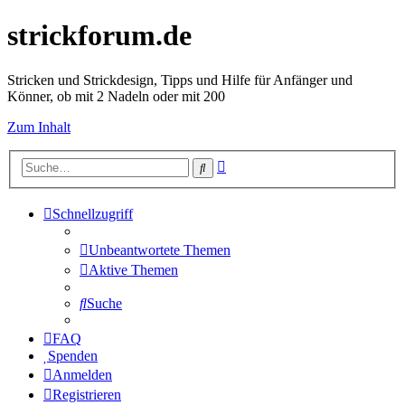
strickforum.de
Stricken und Strickdesign, Tipps und Hilfe für Anfänger und
Könner, ob mit 2 Nadeln oder mit 200
Zum Inhalt
Erweiterte
Suche
Suche
Schnellzugriff
Unbeantwortete Themen
Aktive Themen
Suche
FAQ
Spenden
Anmelden
Registrieren