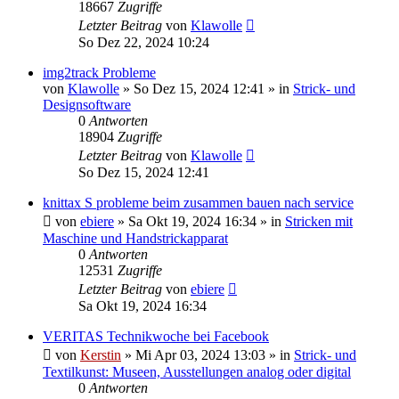
18667
Zugriffe
Letzter Beitrag
von
Klawolle
So Dez 22, 2024 10:24
img2track Probleme
von
Klawolle
»
So Dez 15, 2024 12:41
» in
Strick- und
Designsoftware
0
Antworten
18904
Zugriffe
Letzter Beitrag
von
Klawolle
So Dez 15, 2024 12:41
knittax S probleme beim zusammen bauen nach service
von
ebiere
»
Sa Okt 19, 2024 16:34
» in
Stricken mit
Maschine und Handstrickapparat
0
Antworten
12531
Zugriffe
Letzter Beitrag
von
ebiere
Sa Okt 19, 2024 16:34
VERITAS Technikwoche bei Facebook
von
Kerstin
»
Mi Apr 03, 2024 13:03
» in
Strick- und
Textilkunst: Museen, Ausstellungen analog oder digital
0
Antworten