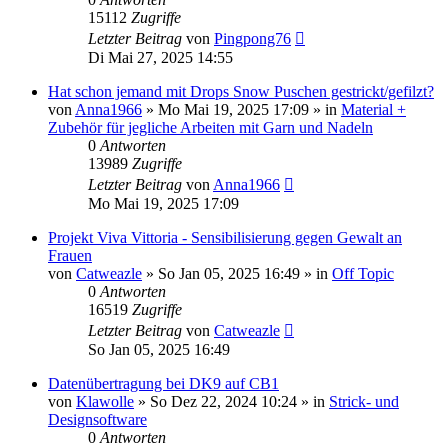
15112
Zugriffe
Letzter Beitrag
von
Pingpong76
Di Mai 27, 2025 14:55
Hat schon jemand mit Drops Snow Puschen gestrickt/gefilzt?
von
Anna1966
»
Mo Mai 19, 2025 17:09
» in
Material +
Zubehör für jegliche Arbeiten mit Garn und Nadeln
0
Antworten
13989
Zugriffe
Letzter Beitrag
von
Anna1966
Mo Mai 19, 2025 17:09
Projekt Viva Vittoria - Sensibilisierung gegen Gewalt an
Frauen
von
Catweazle
»
So Jan 05, 2025 16:49
» in
Off Topic
0
Antworten
16519
Zugriffe
Letzter Beitrag
von
Catweazle
So Jan 05, 2025 16:49
Datenübertragung bei DK9 auf CB1
von
Klawolle
»
So Dez 22, 2024 10:24
» in
Strick- und
Designsoftware
0
Antworten