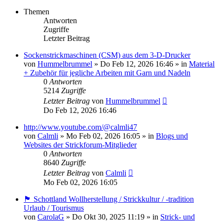
Themen
Antworten
Zugriffe
Letzter Beitrag
Sockenstrickmaschinen (CSM) aus dem 3-D-Drucker
von
Hummelbrummel
»
Do Feb 12, 2026 16:46
» in
Material
+ Zubehör für jegliche Arbeiten mit Garn und Nadeln
0
Antworten
5214
Zugriffe
Letzter Beitrag
von
Hummelbrummel
Do Feb 12, 2026 16:46
http://www.youtube.com/@calmli47
von
Calmli
»
Mo Feb 02, 2026 16:05
» in
Blogs und
Websites der Strickforum-Mitglieder
0
Antworten
8640
Zugriffe
Letzter Beitrag
von
Calmli
Mo Feb 02, 2026 16:05
🏴󠁧󠁢󠁳󠁣󠁴󠁿 Schottland Wollherstellung / Strickkultur / -tradition
Urlaub / Tourismus
von
CarolaG
»
Do Okt 30, 2025 11:19
» in
Strick- und