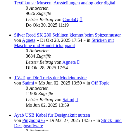
Textilkunst: Museen, Ausstellungen analog oder digital
0
Antworten
9626
Zugriffe
Letzter Beitrag
von
CarolaG
Do Okt 30, 2025 11:19
Silver Reed SK 280 Schlitten klemmt beim Spitzenmuster
von
Agneta
»
Di Okt 28, 2025 17:54
» in
Stricken mit
Maschine und Handstrickapparat
0
Antworten
3684
Zugriffe
Letzter Beitrag
von
Agneta
Di Okt 28, 2025 17:54
TV-Tipp: Die Tricks der Modeindustrie
von
Satimi
»
Mo Jun 02, 2025 13:59
» in
Off Topic
0
Antworten
11906
Zugriffe
Letzter Beitrag
von
Satimi
Mo Jun 02, 2025 13:59
Ayab USB Kabel für Designaknit nutzen
von
Pingpong76
»
Di Mai 27, 2025 14:55
» in
Strick- und
Designsoftware
0
Antworten