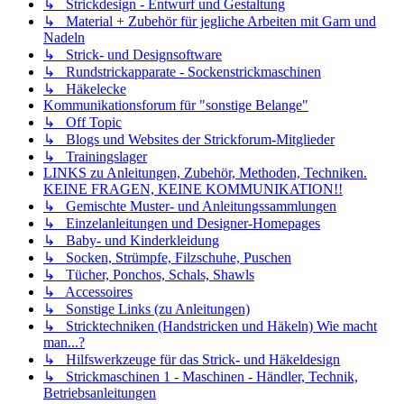
↳ Strickdesign - Entwurf und Gestaltung
↳ Material + Zubehör für jegliche Arbeiten mit Garn und
Nadeln
↳ Strick- und Designsoftware
↳ Rundstrickapparate - Sockenstrickmaschinen
↳ Häkelecke
Kommunikationsforum für "sonstige Belange"
↳ Off Topic
↳ Blogs und Websites der Strickforum-Mitglieder
↳ Trainingslager
LINKS zu Anleitungen, Zubehör, Methoden, Techniken.
KEINE FRAGEN, KEINE KOMMUNIKATION!!
↳ Gemischte Muster- und Anleitungssammlungen
↳ Einzelanleitungen und Designer-Homepages
↳ Baby- und Kinderkleidung
↳ Socken, Strümpfe, Filzschuhe, Puschen
↳ Tücher, Ponchos, Schals, Shawls
↳ Accessoires
↳ Sonstige Links (zu Anleitungen)
↳ Stricktechniken (Handstricken und Häkeln) Wie macht
man...?
↳ Hilfswerkzeuge für das Strick- und Häkeldesign
↳ Strickmaschinen 1 - Maschinen - Händler, Technik,
Betriebsanleitungen