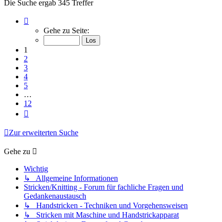
Die Suche ergab 345 Treffer
Seite
1
Gehe zu Seite:
von
12
1
2
3
4
5
…
12
Nächste
Zur erweiterten Suche
Gehe zu
Wichtig
↳ Allgemeine Informationen
Stricken/Knitting - Forum für fachliche Fragen und
Gedankenaustausch
↳ Handstricken - Techniken und Vorgehensweisen
↳ Stricken mit Maschine und Handstrickapparat