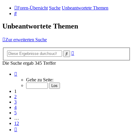
Foren-Übersicht
Suche
Unbeantwortete Themen
Suche
Unbeantwortete Themen
Zur erweiterten Suche
Erweiterte
Suche
Suche
Die Suche ergab 345 Treffer
Seite
1
Gehe zu Seite:
von
12
1
2
3
4
5
…
12
Nächste