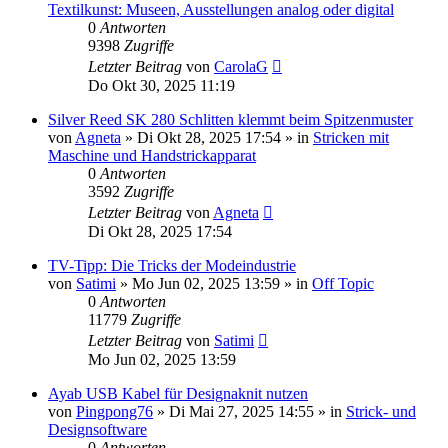
Textilkunst: Museen, Ausstellungen analog oder digital
0
Antworten
9398
Zugriffe
Letzter Beitrag
von
CarolaG
Do Okt 30, 2025 11:19
Silver Reed SK 280 Schlitten klemmt beim Spitzenmuster
von
Agneta
»
Di Okt 28, 2025 17:54
» in
Stricken mit
Maschine und Handstrickapparat
0
Antworten
3592
Zugriffe
Letzter Beitrag
von
Agneta
Di Okt 28, 2025 17:54
TV-Tipp: Die Tricks der Modeindustrie
von
Satimi
»
Mo Jun 02, 2025 13:59
» in
Off Topic
0
Antworten
11779
Zugriffe
Letzter Beitrag
von
Satimi
Mo Jun 02, 2025 13:59
Ayab USB Kabel für Designaknit nutzen
von
Pingpong76
»
Di Mai 27, 2025 14:55
» in
Strick- und
Designsoftware
0
Antworten