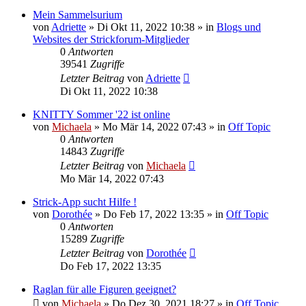
Mein Sammelsurium
von
Adriette
»
Di Okt 11, 2022 10:38
» in
Blogs und
Websites der Strickforum-Mitglieder
0
Antworten
39541
Zugriffe
Letzter Beitrag
von
Adriette
Di Okt 11, 2022 10:38
KNITTY Sommer '22 ist online
von
Michaela
»
Mo Mär 14, 2022 07:43
» in
Off Topic
0
Antworten
14843
Zugriffe
Letzter Beitrag
von
Michaela
Mo Mär 14, 2022 07:43
Strick-App sucht Hilfe !
von
Dorothée
»
Do Feb 17, 2022 13:35
» in
Off Topic
0
Antworten
15289
Zugriffe
Letzter Beitrag
von
Dorothée
Do Feb 17, 2022 13:35
Raglan für alle Figuren geeignet?
von
Michaela
»
Do Dez 30, 2021 18:27
» in
Off Topic