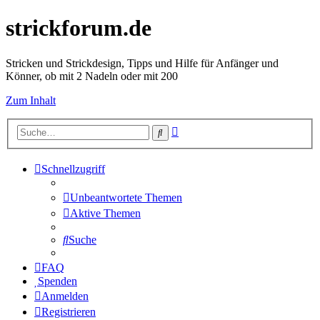
strickforum.de
Stricken und Strickdesign, Tipps und Hilfe für Anfänger und
Könner, ob mit 2 Nadeln oder mit 200
Zum Inhalt
Erweiterte
Suche
Suche
Schnellzugriff
Unbeantwortete Themen
Aktive Themen
Suche
FAQ
Spenden
Anmelden
Registrieren