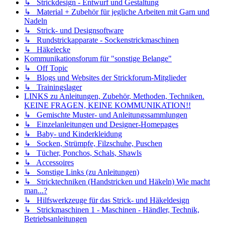
↳ Strickdesign - Entwurf und Gestaltung
↳ Material + Zubehör für jegliche Arbeiten mit Garn und
Nadeln
↳ Strick- und Designsoftware
↳ Rundstrickapparate - Sockenstrickmaschinen
↳ Häkelecke
Kommunikationsforum für "sonstige Belange"
↳ Off Topic
↳ Blogs und Websites der Strickforum-Mitglieder
↳ Trainingslager
LINKS zu Anleitungen, Zubehör, Methoden, Techniken.
KEINE FRAGEN, KEINE KOMMUNIKATION!!
↳ Gemischte Muster- und Anleitungssammlungen
↳ Einzelanleitungen und Designer-Homepages
↳ Baby- und Kinderkleidung
↳ Socken, Strümpfe, Filzschuhe, Puschen
↳ Tücher, Ponchos, Schals, Shawls
↳ Accessoires
↳ Sonstige Links (zu Anleitungen)
↳ Stricktechniken (Handstricken und Häkeln) Wie macht
man...?
↳ Hilfswerkzeuge für das Strick- und Häkeldesign
↳ Strickmaschinen 1 - Maschinen - Händler, Technik,
Betriebsanleitungen