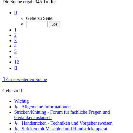
Die Suche ergab 345 Treffer
Seite
1
Gehe zu Seite:
von
12
1
2
3
4
5
…
12
Nächste
Zur erweiterten Suche
Gehe zu
Wichtig
↳ Allgemeine Informationen
Stricken/Knitting - Forum für fachliche Fragen und
Gedankenaustausch
↳ Handstricken - Techniken und Vorgehensweisen
↳ Stricken mit Maschine und Handstrickapparat