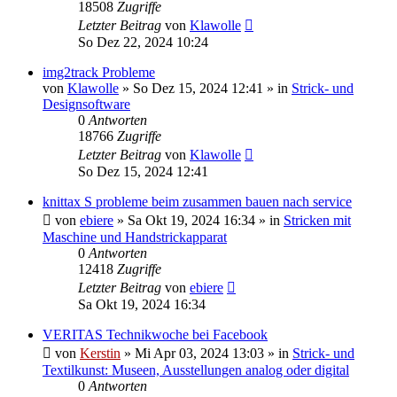
18508
Zugriffe
Letzter Beitrag
von
Klawolle
So Dez 22, 2024 10:24
img2track Probleme
von
Klawolle
»
So Dez 15, 2024 12:41
» in
Strick- und
Designsoftware
0
Antworten
18766
Zugriffe
Letzter Beitrag
von
Klawolle
So Dez 15, 2024 12:41
knittax S probleme beim zusammen bauen nach service
von
ebiere
»
Sa Okt 19, 2024 16:34
» in
Stricken mit
Maschine und Handstrickapparat
0
Antworten
12418
Zugriffe
Letzter Beitrag
von
ebiere
Sa Okt 19, 2024 16:34
VERITAS Technikwoche bei Facebook
von
Kerstin
»
Mi Apr 03, 2024 13:03
» in
Strick- und
Textilkunst: Museen, Ausstellungen analog oder digital
0
Antworten