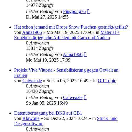
14977
Zugriffe
Letzter Beitrag
von
Pingpong76
Di Mai 27, 2025 14:55
Hat schon jemand mit Drops Snow Puschen gestrickt/gefilzt?
von
Anna1966
»
Mo Mai 19, 2025 17:09
» in
Material +
Zubehör für jegliche Arbeiten mit Garn und Nadeln
0
Antworten
13814
Zugriffe
Letzter Beitrag
von
Anna1966
Mo Mai 19, 2025 17:09
Projekt Viva Vittoria - Sensibilisierung gegen Gewalt an
Frauen
von
Catweazle
»
So Jan 05, 2025 16:49
» in
Off Topic
0
Antworten
16430
Zugriffe
Letzter Beitrag
von
Catweazle
So Jan 05, 2025 16:49
Datenübertragung bei DK9 auf CB1
von
Klawolle
»
So Dez 22, 2024 10:24
» in
Strick- und
Designsoftware
0
Antworten