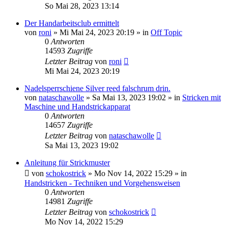
So Mai 28, 2023 13:14
Der Handarbeitsclub ermittelt
von
roni
»
Mi Mai 24, 2023 20:19
» in
Off Topic
0
Antworten
14593
Zugriffe
Letzter Beitrag
von
roni
Mi Mai 24, 2023 20:19
Nadelsperrschiene Silver reed falschrum drin.
von
nataschawolle
»
Sa Mai 13, 2023 19:02
» in
Stricken mit
Maschine und Handstrickapparat
0
Antworten
14657
Zugriffe
Letzter Beitrag
von
nataschawolle
Sa Mai 13, 2023 19:02
Anleitung für Strickmuster
von
schokostrick
»
Mo Nov 14, 2022 15:29
» in
Handstricken - Techniken und Vorgehensweisen
0
Antworten
14981
Zugriffe
Letzter Beitrag
von
schokostrick
Mo Nov 14, 2022 15:29