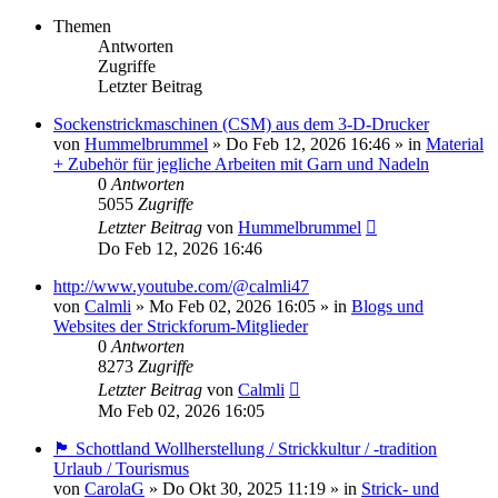
Themen
Antworten
Zugriffe
Letzter Beitrag
Sockenstrickmaschinen (CSM) aus dem 3-D-Drucker
von
Hummelbrummel
»
Do Feb 12, 2026 16:46
» in
Material
+ Zubehör für jegliche Arbeiten mit Garn und Nadeln
0
Antworten
5055
Zugriffe
Letzter Beitrag
von
Hummelbrummel
Do Feb 12, 2026 16:46
http://www.youtube.com/@calmli47
von
Calmli
»
Mo Feb 02, 2026 16:05
» in
Blogs und
Websites der Strickforum-Mitglieder
0
Antworten
8273
Zugriffe
Letzter Beitrag
von
Calmli
Mo Feb 02, 2026 16:05
🏴󠁧󠁢󠁳󠁣󠁴󠁿 Schottland Wollherstellung / Strickkultur / -tradition
Urlaub / Tourismus
von
CarolaG
»
Do Okt 30, 2025 11:19
» in
Strick- und