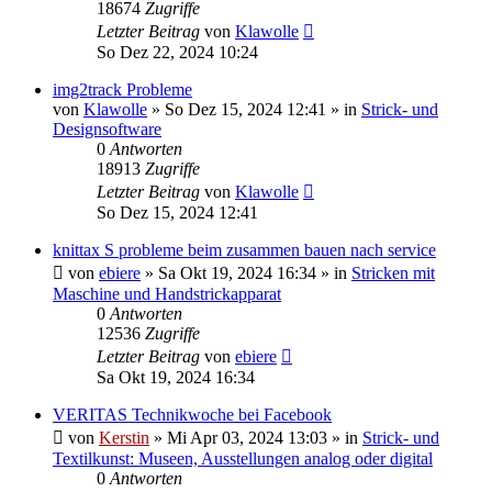
18674
Zugriffe
Letzter Beitrag
von
Klawolle
So Dez 22, 2024 10:24
img2track Probleme
von
Klawolle
»
So Dez 15, 2024 12:41
» in
Strick- und
Designsoftware
0
Antworten
18913
Zugriffe
Letzter Beitrag
von
Klawolle
So Dez 15, 2024 12:41
knittax S probleme beim zusammen bauen nach service
von
ebiere
»
Sa Okt 19, 2024 16:34
» in
Stricken mit
Maschine und Handstrickapparat
0
Antworten
12536
Zugriffe
Letzter Beitrag
von
ebiere
Sa Okt 19, 2024 16:34
VERITAS Technikwoche bei Facebook
von
Kerstin
»
Mi Apr 03, 2024 13:03
» in
Strick- und
Textilkunst: Museen, Ausstellungen analog oder digital
0
Antworten