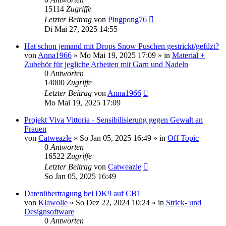
15114
Zugriffe
Letzter Beitrag
von
Pingpong76
Di Mai 27, 2025 14:55
Hat schon jemand mit Drops Snow Puschen gestrickt/gefilzt?
von
Anna1966
»
Mo Mai 19, 2025 17:09
» in
Material +
Zubehör für jegliche Arbeiten mit Garn und Nadeln
0
Antworten
14000
Zugriffe
Letzter Beitrag
von
Anna1966
Mo Mai 19, 2025 17:09
Projekt Viva Vittoria - Sensibilisierung gegen Gewalt an
Frauen
von
Catweazle
»
So Jan 05, 2025 16:49
» in
Off Topic
0
Antworten
16522
Zugriffe
Letzter Beitrag
von
Catweazle
So Jan 05, 2025 16:49
Datenübertragung bei DK9 auf CB1
von
Klawolle
»
So Dez 22, 2024 10:24
» in
Strick- und
Designsoftware
0
Antworten