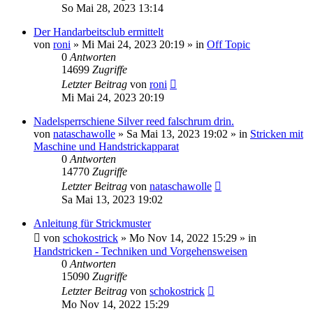
So Mai 28, 2023 13:14
Der Handarbeitsclub ermittelt
von
roni
»
Mi Mai 24, 2023 20:19
» in
Off Topic
0
Antworten
14699
Zugriffe
Letzter Beitrag
von
roni
Mi Mai 24, 2023 20:19
Nadelsperrschiene Silver reed falschrum drin.
von
nataschawolle
»
Sa Mai 13, 2023 19:02
» in
Stricken mit
Maschine und Handstrickapparat
0
Antworten
14770
Zugriffe
Letzter Beitrag
von
nataschawolle
Sa Mai 13, 2023 19:02
Anleitung für Strickmuster
von
schokostrick
»
Mo Nov 14, 2022 15:29
» in
Handstricken - Techniken und Vorgehensweisen
0
Antworten
15090
Zugriffe
Letzter Beitrag
von
schokostrick
Mo Nov 14, 2022 15:29