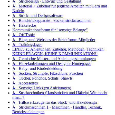
↳ Strickdesign - Entwurf und Gestaltung
↳ Material + Zubehör für jegliche Arbeiten mit Garn und
Nadeln
↳ Strick- und Designsoftware
↳ Rundstrickapparate - Sockenstrickmaschinen
↳ Häkelecke
Kommunikationsforum für "sonstige Belange"
↳ Off Topic
↳ Blogs und Websites der Strickforum-Mitglieder
↳ Trainingslager
LINKS zu Anleitungen, Zubehör, Methoden, Techniken.
KEINE FRAGEN, KEINE KOMMUNIKATION!!
↳ Gemischte Muster- und Anleitungssammlungen
↳ Einzelanleitungen und Designer-Homepages
↳ Baby- und Kinderkleidung
↳ Socken, Strümpfe, Filzschuhe, Puschen
↳ Tücher, Ponchos, Schals, Shawls
↳ Accessoires
↳ Sonstige Links (zu Anleitungen)
↳ Stricktechniken (Handstricken und Häkeln) Wie macht
man...?
↳ Hilfswerkzeuge für das Strick- und Häkeldesign
↳ Strickmaschinen 1 - Maschinen - Händler, Technik,
Betriebsanleitungen