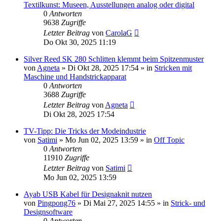
Textilkunst: Museen, Ausstellungen analog oder digital
0
Antworten
9638
Zugriffe
Letzter Beitrag
von
CarolaG
Do Okt 30, 2025 11:19
Silver Reed SK 280 Schlitten klemmt beim Spitzenmuster
von
Agneta
»
Di Okt 28, 2025 17:54
» in
Stricken mit
Maschine und Handstrickapparat
0
Antworten
3688
Zugriffe
Letzter Beitrag
von
Agneta
Di Okt 28, 2025 17:54
TV-Tipp: Die Tricks der Modeindustrie
von
Satimi
»
Mo Jun 02, 2025 13:59
» in
Off Topic
0
Antworten
11910
Zugriffe
Letzter Beitrag
von
Satimi
Mo Jun 02, 2025 13:59
Ayab USB Kabel für Designaknit nutzen
von
Pingpong76
»
Di Mai 27, 2025 14:55
» in
Strick- und
Designsoftware
0
Antworten