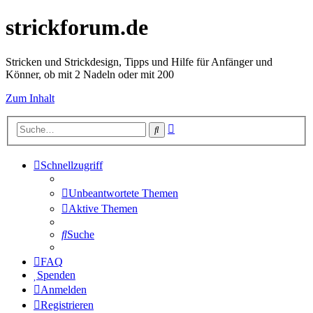
strickforum.de
Stricken und Strickdesign, Tipps und Hilfe für Anfänger und
Könner, ob mit 2 Nadeln oder mit 200
Zum Inhalt
Erweiterte
Suche
Suche
Schnellzugriff
Unbeantwortete Themen
Aktive Themen
Suche
FAQ
Spenden
Anmelden
Registrieren