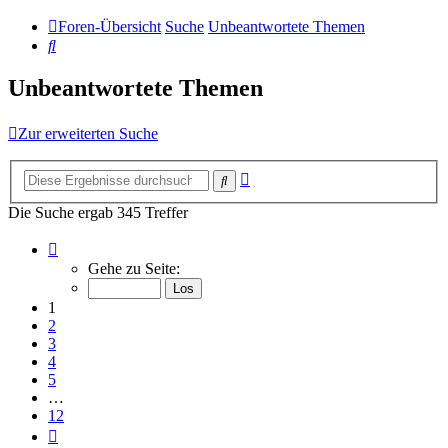
Foren-Übersicht
Suche
Unbeantwortete Themen
Suche
Unbeantwortete Themen
Zur erweiterten Suche
Erweiterte
Suche
Suche
Die Suche ergab 345 Treffer
Seite
1
Gehe zu Seite:
von
12
1
2
3
4
5
…
12
Nächste