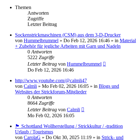
Themen
Antworten
Zugriffe
Letzter Beitrag
Sockenstrickmaschinen (CSM) aus dem 3-D-Drucker
von
Hummelbrummel
»
Do Feb 12, 2026 16:46
» in
Material
+ Zubehör für jegliche Arbeiten mit Garn und Nadeln
0
Antworten
5222
Zugriffe
Letzter Beitrag
von
Hummelbrummel
Do Feb 12, 2026 16:46
http://www.youtube.com/@calmli47
von
Calmli
»
Mo Feb 02, 2026 16:05
» in
Blogs und
Websites der Strickforum-Mitglieder
0
Antworten
8664
Zugriffe
Letzter Beitrag
von
Calmli
Mo Feb 02, 2026 16:05
🏴󠁧󠁢󠁳󠁣󠁴󠁿 Schottland Wollherstellung / Strickkultur / -tradition
Urlaub / Tourismus
von
CarolaG
»
Do Okt 30, 2025 11:19
» in
Strick- und