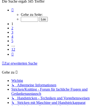
Die Suche ergab 345 Treffer
Seite
1
Gehe zu Seite:
von
12
1
2
3
4
5
…
12
Nächste
Zur erweiterten Suche
Gehe zu
Wichtig
↳ Allgemeine Informationen
Stricken/Knitting - Forum für fachliche Fragen und
Gedankenaustausch
↳ Handstricken - Techniken und Vorgehensweisen
↳ Stricken mit Maschine und Handstrickapparat