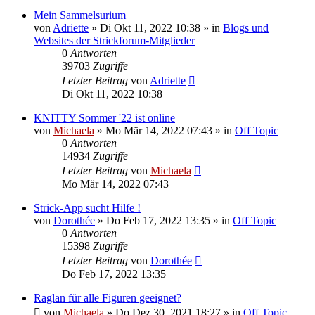
Mein Sammelsurium
von
Adriette
»
Di Okt 11, 2022 10:38
» in
Blogs und
Websites der Strickforum-Mitglieder
0
Antworten
39703
Zugriffe
Letzter Beitrag
von
Adriette
Di Okt 11, 2022 10:38
KNITTY Sommer '22 ist online
von
Michaela
»
Mo Mär 14, 2022 07:43
» in
Off Topic
0
Antworten
14934
Zugriffe
Letzter Beitrag
von
Michaela
Mo Mär 14, 2022 07:43
Strick-App sucht Hilfe !
von
Dorothée
»
Do Feb 17, 2022 13:35
» in
Off Topic
0
Antworten
15398
Zugriffe
Letzter Beitrag
von
Dorothée
Do Feb 17, 2022 13:35
Raglan für alle Figuren geeignet?
von
Michaela
»
Do Dez 30, 2021 18:27
» in
Off Topic