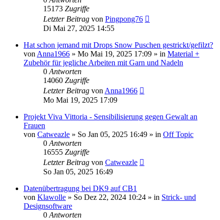
15173
Zugriffe
Letzter Beitrag
von
Pingpong76
Di Mai 27, 2025 14:55
Hat schon jemand mit Drops Snow Puschen gestrickt/gefilzt?
von
Anna1966
»
Mo Mai 19, 2025 17:09
» in
Material +
Zubehör für jegliche Arbeiten mit Garn und Nadeln
0
Antworten
14060
Zugriffe
Letzter Beitrag
von
Anna1966
Mo Mai 19, 2025 17:09
Projekt Viva Vittoria - Sensibilisierung gegen Gewalt an
Frauen
von
Catweazle
»
So Jan 05, 2025 16:49
» in
Off Topic
0
Antworten
16555
Zugriffe
Letzter Beitrag
von
Catweazle
So Jan 05, 2025 16:49
Datenübertragung bei DK9 auf CB1
von
Klawolle
»
So Dez 22, 2024 10:24
» in
Strick- und
Designsoftware
0
Antworten