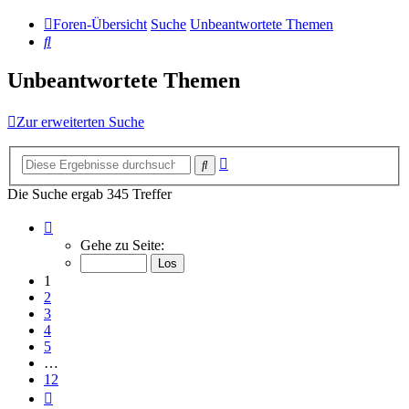
Foren-Übersicht
Suche
Unbeantwortete Themen
Suche
Unbeantwortete Themen
Zur erweiterten Suche
Erweiterte
Suche
Suche
Die Suche ergab 345 Treffer
Seite
1
Gehe zu Seite:
von
12
1
2
3
4
5
…
12
Nächste