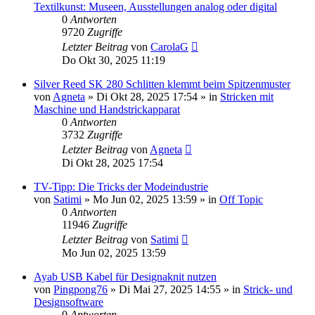
Textilkunst: Museen, Ausstellungen analog oder digital
0
Antworten
9720
Zugriffe
Letzter Beitrag
von
CarolaG
Do Okt 30, 2025 11:19
Silver Reed SK 280 Schlitten klemmt beim Spitzenmuster
von
Agneta
»
Di Okt 28, 2025 17:54
» in
Stricken mit
Maschine und Handstrickapparat
0
Antworten
3732
Zugriffe
Letzter Beitrag
von
Agneta
Di Okt 28, 2025 17:54
TV-Tipp: Die Tricks der Modeindustrie
von
Satimi
»
Mo Jun 02, 2025 13:59
» in
Off Topic
0
Antworten
11946
Zugriffe
Letzter Beitrag
von
Satimi
Mo Jun 02, 2025 13:59
Ayab USB Kabel für Designaknit nutzen
von
Pingpong76
»
Di Mai 27, 2025 14:55
» in
Strick- und
Designsoftware
0
Antworten