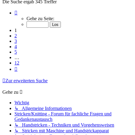
Die Suche ergab 345 Treffer
Seite
1
Gehe zu Seite:
von
12
1
2
3
4
5
…
12
Nächste
Zur erweiterten Suche
Gehe zu
Wichtig
↳ Allgemeine Informationen
Stricken/Knitting - Forum für fachliche Fragen und
Gedankenaustausch
↳ Handstricken - Techniken und Vorgehensweisen
↳ Stricken mit Maschine und Handstrickapparat