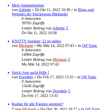
Mein Sammelsurium
von
Adriette
»
Di Okt 11, 2022 10:38
» in
Blogs und
Websites der Strickforum-Mitglieder
0
Antworten
39765
Zugriffe
Letzter Beitrag
von
Adriette
Di Okt 11, 2022 10:38
KNITTY Sommer '22 ist online
von
Michaela
»
Mo Mär 14, 2022 07:43
» in
Off Topic
0
Antworten
14984
Zugriffe
Letzter Beitrag
von
Michaela
Mo Mär 14, 2022 07:43
Strick-App sucht Hilfe !
von
Dorothée
»
Do Feb 17, 2022 13:35
» in
Off Topic
0
Antworten
15436
Zugriffe
Letzter Beitrag
von
Dorothée
Do Feb 17, 2022 13:35
Raglan für alle Figuren geeignet?
von
Michaela
»
Do Dez 30, 2021 18:27
» in
Off Topic