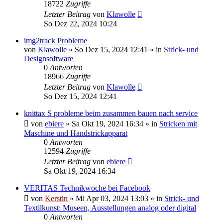
18722
Zugriffe
Letzter Beitrag
von
Klawolle
So Dez 22, 2024 10:24
img2track Probleme
von
Klawolle
»
So Dez 15, 2024 12:41
» in
Strick- und
Designsoftware
0
Antworten
18966
Zugriffe
Letzter Beitrag
von
Klawolle
So Dez 15, 2024 12:41
knittax S probleme beim zusammen bauen nach service
von
ebiere
»
Sa Okt 19, 2024 16:34
» in
Stricken mit
Maschine und Handstrickapparat
0
Antworten
12594
Zugriffe
Letzter Beitrag
von
ebiere
Sa Okt 19, 2024 16:34
VERITAS Technikwoche bei Facebook
von
Kerstin
»
Mi Apr 03, 2024 13:03
» in
Strick- und
Textilkunst: Museen, Ausstellungen analog oder digital
0
Antworten