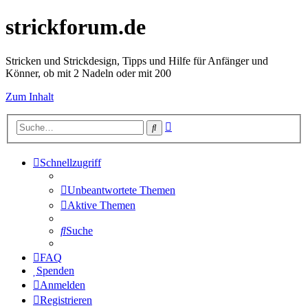
strickforum.de
Stricken und Strickdesign, Tipps und Hilfe für Anfänger und
Könner, ob mit 2 Nadeln oder mit 200
Zum Inhalt
Erweiterte
Suche
Suche
Schnellzugriff
Unbeantwortete Themen
Aktive Themen
Suche
FAQ
Spenden
Anmelden
Registrieren