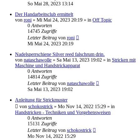
So Mai 28, 2023 13:14
Der Handarbeitsclub ermittelt
von
roni
»
Mi Mai 24, 2023 20:19
» in
Off Topic
0
Antworten
14745
Zugriffe
Letzter Beitrag
von
roni
Mi Mai 24, 2023 20:19
Nadelsperrschiene Silver reed falschrum drin.
von
nataschawolle
»
Sa Mai 13, 2023 19:02
» in
Stricken mit
Maschine und Handstrickapparat
0
Antworten
14814
Zugriffe
Letzter Beitrag
von
nataschawolle
Sa Mai 13, 2023 19:02
Anleitung für Strickmuster
von
schokostrick
»
Mo Nov 14, 2022 15:29
» in
Handstricken - Techniken und Vorgehensweisen
0
Antworten
15131
Zugriffe
Letzter Beitrag
von
schokostrick
Mo Nov 14, 2022 15:29