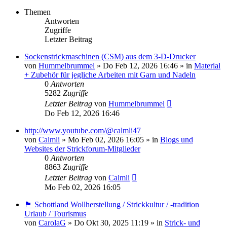
Themen
Antworten
Zugriffe
Letzter Beitrag
Sockenstrickmaschinen (CSM) aus dem 3-D-Drucker
von
Hummelbrummel
»
Do Feb 12, 2026 16:46
» in
Material
+ Zubehör für jegliche Arbeiten mit Garn und Nadeln
0
Antworten
5282
Zugriffe
Letzter Beitrag
von
Hummelbrummel
Do Feb 12, 2026 16:46
http://www.youtube.com/@calmli47
von
Calmli
»
Mo Feb 02, 2026 16:05
» in
Blogs und
Websites der Strickforum-Mitglieder
0
Antworten
8863
Zugriffe
Letzter Beitrag
von
Calmli
Mo Feb 02, 2026 16:05
🏴󠁧󠁢󠁳󠁣󠁴󠁿 Schottland Wollherstellung / Strickkultur / -tradition
Urlaub / Tourismus
von
CarolaG
»
Do Okt 30, 2025 11:19
» in
Strick- und