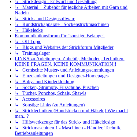
↳ Strickdesign - Entwurf und Gestaltung
↳ Material + Zubehör für jegliche Arbeiten mit Garn und
Nadeln
↳ Strick- und Designsoftware
↳ Rundstrickapparate - Sockenstrickmaschinen
↳ Häkelecke
Kommunikationsforum für "sonstige Belange"
↳ Off Topic
↳ Blogs und Websites der Strickforum-Mitglieder
↳ Trainingslager
LINKS zu Anleitungen, Zubehör, Methoden, Techniken.
KEINE FRAGEN, KEINE KOMMUNIKATION!!
↳ Gemischte Muster- und Anleitungssammlungen
↳ Einzelanleitungen und Designer-Homepages
↳ Baby- und Kinderkleidung
↳ Socken, Strümpfe, Filzschuhe, Puschen
↳ Tücher, Ponchos, Schals, Shawls
↳ Accessoires
↳ Sonstige Links (zu Anleitungen)
↳ Stricktechniken (Handstricken und Häkeln) Wie macht
man...?
↳ Hilfswerkzeuge für das Strick- und Häkeldesign
↳ Strickmaschinen 1 - Maschinen - Händler, Technik,
Betriebsanleitungen