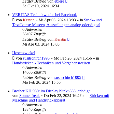
Letzter Beitrag
von
ebiere
Sa Okt 19, 2024 16:34
VERITAS Technikwoche bei Facebook
von
Kerstin
»
Mi Apr 03, 2024 13:03
» in
Strick- und
Textilkunst: Museen, Ausstellungen analog oder digital
0
Antworten
38407
Zugriffe
Letzter Beitrag
von
Kerstin
Mi Apr 03, 2024 13:03
Hosenzwickel
von
susitschirch1995
»
Mo Feb 26, 2024 15:56
» in
Handstricken - Techniken und Vorgehensweisen
0
Antworten
14686
Zugriffe
Letzter Beitrag
von
susitschirch1995
Mo Feb 26, 2024 15:56
Brother KH 930: im Display blinkt 888, erledigt
von
Sonnenfreak
»
Do Feb 22, 2024 16:47
» in
Stricken mit
Maschine und Handstrickapparat
0
Antworten
13840
Zugriffe