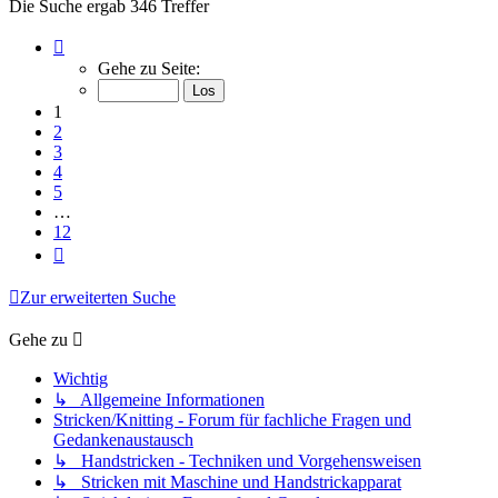
Die Suche ergab 346 Treffer
Seite
1
Gehe zu Seite:
von
12
1
2
3
4
5
…
12
Nächste
Zur erweiterten Suche
Gehe zu
Wichtig
↳ Allgemeine Informationen
Stricken/Knitting - Forum für fachliche Fragen und
Gedankenaustausch
↳ Handstricken - Techniken und Vorgehensweisen
↳ Stricken mit Maschine und Handstrickapparat