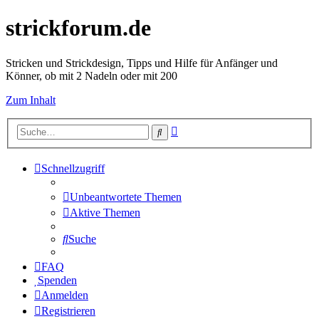
strickforum.de
Stricken und Strickdesign, Tipps und Hilfe für Anfänger und
Könner, ob mit 2 Nadeln oder mit 200
Zum Inhalt
Erweiterte
Suche
Suche
Schnellzugriff
Unbeantwortete Themen
Aktive Themen
Suche
FAQ
Spenden
Anmelden
Registrieren