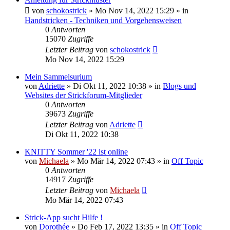
von
schokostrick
»
Mo Nov 14, 2022 15:29
» in
Handstricken - Techniken und Vorgehensweisen
0
Antworten
15070
Zugriffe
Letzter Beitrag
von
schokostrick
Mo Nov 14, 2022 15:29
Mein Sammelsurium
von
Adriette
»
Di Okt 11, 2022 10:38
» in
Blogs und
Websites der Strickforum-Mitglieder
0
Antworten
39673
Zugriffe
Letzter Beitrag
von
Adriette
Di Okt 11, 2022 10:38
KNITTY Sommer '22 ist online
von
Michaela
»
Mo Mär 14, 2022 07:43
» in
Off Topic
0
Antworten
14917
Zugriffe
Letzter Beitrag
von
Michaela
Mo Mär 14, 2022 07:43
Strick-App sucht Hilfe !
von
Dorothée
»
Do Feb 17, 2022 13:35
» in
Off Topic