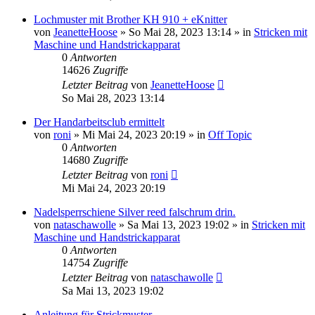
Lochmuster mit Brother KH 910 + eKnitter
von
JeanetteHoose
»
So Mai 28, 2023 13:14
» in
Stricken mit
Maschine und Handstrickapparat
0
Antworten
14626
Zugriffe
Letzter Beitrag
von
JeanetteHoose
So Mai 28, 2023 13:14
Der Handarbeitsclub ermittelt
von
roni
»
Mi Mai 24, 2023 20:19
» in
Off Topic
0
Antworten
14680
Zugriffe
Letzter Beitrag
von
roni
Mi Mai 24, 2023 20:19
Nadelsperrschiene Silver reed falschrum drin.
von
nataschawolle
»
Sa Mai 13, 2023 19:02
» in
Stricken mit
Maschine und Handstrickapparat
0
Antworten
14754
Zugriffe
Letzter Beitrag
von
nataschawolle
Sa Mai 13, 2023 19:02
Anleitung für Strickmuster