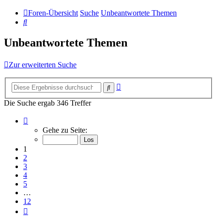
Foren-Übersicht
Suche
Unbeantwortete Themen
Suche
Unbeantwortete Themen
Zur erweiterten Suche
Erweiterte
Suche
Suche
Die Suche ergab 346 Treffer
Seite
1
Gehe zu Seite:
von
12
1
2
3
4
5
…
12
Nächste