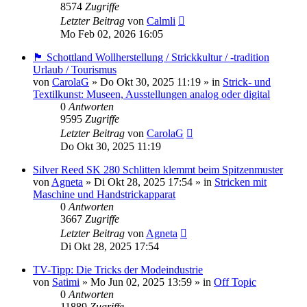
8574
Zugriffe
Letzter Beitrag
von
Calmli
Mo Feb 02, 2026 16:05
🏴󠁧󠁢󠁳󠁣󠁴󠁿 Schottland Wollherstellung / Strickkultur / -tradition
Urlaub / Tourismus
von
CarolaG
»
Do Okt 30, 2025 11:19
» in
Strick- und
Textilkunst: Museen, Ausstellungen analog oder digital
0
Antworten
9595
Zugriffe
Letzter Beitrag
von
CarolaG
Do Okt 30, 2025 11:19
Silver Reed SK 280 Schlitten klemmt beim Spitzenmuster
von
Agneta
»
Di Okt 28, 2025 17:54
» in
Stricken mit
Maschine und Handstrickapparat
0
Antworten
3667
Zugriffe
Letzter Beitrag
von
Agneta
Di Okt 28, 2025 17:54
TV-Tipp: Die Tricks der Modeindustrie
von
Satimi
»
Mo Jun 02, 2025 13:59
» in
Off Topic
0
Antworten
11889
Zugriffe