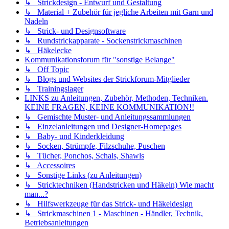
↳ Strickdesign - Entwurf und Gestaltung
↳ Material + Zubehör für jegliche Arbeiten mit Garn und
Nadeln
↳ Strick- und Designsoftware
↳ Rundstrickapparate - Sockenstrickmaschinen
↳ Häkelecke
Kommunikationsforum für "sonstige Belange"
↳ Off Topic
↳ Blogs und Websites der Strickforum-Mitglieder
↳ Trainingslager
LINKS zu Anleitungen, Zubehör, Methoden, Techniken.
KEINE FRAGEN, KEINE KOMMUNIKATION!!
↳ Gemischte Muster- und Anleitungssammlungen
↳ Einzelanleitungen und Designer-Homepages
↳ Baby- und Kinderkleidung
↳ Socken, Strümpfe, Filzschuhe, Puschen
↳ Tücher, Ponchos, Schals, Shawls
↳ Accessoires
↳ Sonstige Links (zu Anleitungen)
↳ Stricktechniken (Handstricken und Häkeln) Wie macht
man...?
↳ Hilfswerkzeuge für das Strick- und Häkeldesign
↳ Strickmaschinen 1 - Maschinen - Händler, Technik,
Betriebsanleitungen