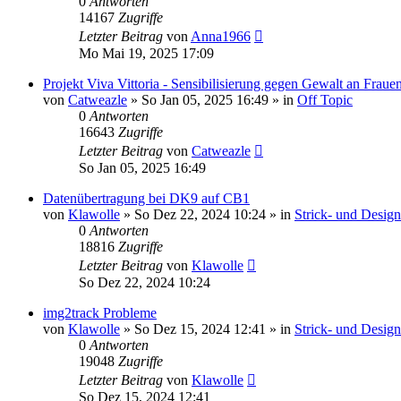
0
Antworten
14167
Zugriffe
Letzter Beitrag
von
Anna1966
Mo Mai 19, 2025 17:09
Projekt Viva Vittoria - Sensibilisierung gegen Gewalt an Fraue
von
Catweazle
»
So Jan 05, 2025 16:49
» in
Off Topic
0
Antworten
16643
Zugriffe
Letzter Beitrag
von
Catweazle
So Jan 05, 2025 16:49
Datenübertragung bei DK9 auf CB1
von
Klawolle
»
So Dez 22, 2024 10:24
» in
Strick- und Desig
0
Antworten
18816
Zugriffe
Letzter Beitrag
von
Klawolle
So Dez 22, 2024 10:24
img2track Probleme
von
Klawolle
»
So Dez 15, 2024 12:41
» in
Strick- und Desig
0
Antworten
19048
Zugriffe
Letzter Beitrag
von
Klawolle
So Dez 15, 2024 12:41