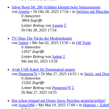
Silver Reed SK 280 Schlitten klemmt beim Spitzenmuster
von
Agneta
»
Di Okt 28, 2025 17:54
» in
Stricken mit Maschin
0
Antworten
3804
Zugriffe
Letzter Beitrag
von
Agneta
Di Okt 28, 2025 17:54
TV-Tipp: Die Tricks der Modeindustrie
von
Satimi
»
Mo Jun 02, 2025 13:59
» in
Off Topic
0
Antworten
12027
Zugriffe
Letzter Beitrag
von
Satimi
Mo Jun 02, 2025 13:59
Ayab USB Kabel für Designaknit nutzen
von
Pingpong76
»
Di Mai 27, 2025 14:55
» in
Strick- und Des
0
Antworten
15262
Zugriffe
Letzter Beitrag
von
Pingpong76
Di Mai 27, 2025 14:55
Hat schon jemand mit Drops Snow Puschen gestrickt/gefilzt?
von
Anna1966
»
Mo Mai 19, 2025 17:09
» in
Material + Zubeh