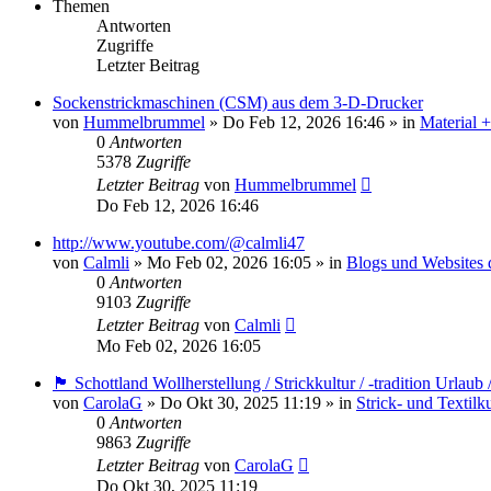
Themen
Antworten
Zugriffe
Letzter Beitrag
Sockenstrickmaschinen (CSM) aus dem 3-D-Drucker
von
Hummelbrummel
»
Do Feb 12, 2026 16:46
» in
Material 
0
Antworten
5378
Zugriffe
Letzter Beitrag
von
Hummelbrummel
Do Feb 12, 2026 16:46
http://www.youtube.com/@calmli47
von
Calmli
»
Mo Feb 02, 2026 16:05
» in
Blogs und Websites 
0
Antworten
9103
Zugriffe
Letzter Beitrag
von
Calmli
Mo Feb 02, 2026 16:05
🏴󠁧󠁢󠁳󠁣󠁴󠁿 Schottland Wollherstellung / Strickkultur / -tradition Urla
von
CarolaG
»
Do Okt 30, 2025 11:19
» in
Strick- und Textilk
0
Antworten
9863
Zugriffe
Letzter Beitrag
von
CarolaG
Do Okt 30, 2025 11:19