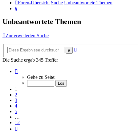
Foren-Übersicht
Suche
Unbeantwortete Themen
Suche
Unbeantwortete Themen
Zur erweiterten Suche
Erweiterte
Suche
Suche
Die Suche ergab 345 Treffer
Seite
1
Gehe zu Seite:
von
12
1
2
3
4
5
…
12
Nächste