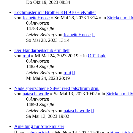
Do Okt 19, 2023 08:34
Lochmuster mit Brother KH 910 + eKnitter
von
JeanetteHoose
»
So Mai 28, 2023 13:14
» in
Stricken mit
0
Antworten
14783
Zugriffe
Letzter Beitrag
von
JeanetteHoose
So Mai 28, 2023 13:14
Der Handarbeitsclub ermittelt
von
roni
»
Mi Mai 24, 2023 20:19
» in
Off Topic
0
Antworten
14829
Zugriffe
Letzter Beitrag
von
roni
Mi Mai 24, 2023 20:19
Nadelsperrschiene Silver reed falschrum drin.
von
nataschawolle
»
Sa Mai 13, 2023 19:02
» in
Stricken mit 
0
Antworten
14890
Zugriffe
Letzter Beitrag
von
nataschawolle
Sa Mai 13, 2023 19:02
Anleitung für Strickmuster
von
schokostrick
»
Mo Nov 14, 2022 15:29
» in
Handstricke