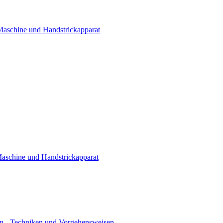
 Maschine und Handstrickapparat
Maschine und Handstrickapparat
n - Techniken und Vorgehensweisen