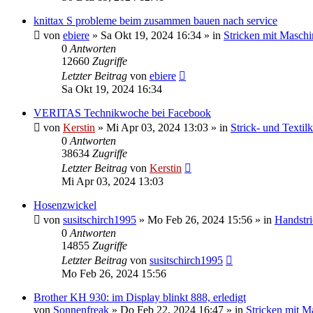
knittax S probleme beim zusammen bauen nach service
von
ebiere
»
Sa Okt 19, 2024 16:34
» in
Stricken mit Maschi
0
Antworten
12660
Zugriffe
Letzter Beitrag
von
ebiere
Sa Okt 19, 2024 16:34
VERITAS Technikwoche bei Facebook
von
Kerstin
»
Mi Apr 03, 2024 13:03
» in
Strick- und Textil
0
Antworten
38634
Zugriffe
Letzter Beitrag
von
Kerstin
Mi Apr 03, 2024 13:03
Hosenzwickel
von
susitschirch1995
»
Mo Feb 26, 2024 15:56
» in
Handstr
0
Antworten
14855
Zugriffe
Letzter Beitrag
von
susitschirch1995
Mo Feb 26, 2024 15:56
Brother KH 930: im Display blinkt 888, erledigt
von
Sonnenfreak
»
Do Feb 22, 2024 16:47
» in
Stricken mit M