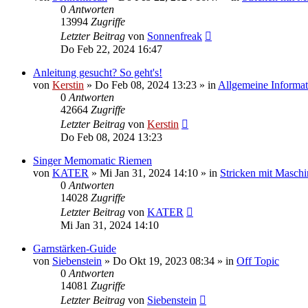
0
Antworten
13994
Zugriffe
Letzter Beitrag
von
Sonnenfreak
Do Feb 22, 2024 16:47
Anleitung gesucht? So geht's!
von
Kerstin
»
Do Feb 08, 2024 13:23
» in
Allgemeine Informa
0
Antworten
42664
Zugriffe
Letzter Beitrag
von
Kerstin
Do Feb 08, 2024 13:23
Singer Memomatic Riemen
von
KATER
»
Mi Jan 31, 2024 14:10
» in
Stricken mit Maschi
0
Antworten
14028
Zugriffe
Letzter Beitrag
von
KATER
Mi Jan 31, 2024 14:10
Garnstärken-Guide
von
Siebenstein
»
Do Okt 19, 2023 08:34
» in
Off Topic
0
Antworten
14081
Zugriffe
Letzter Beitrag
von
Siebenstein