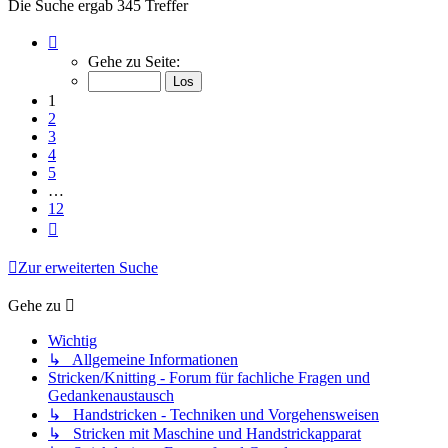
Die Suche ergab 345 Treffer
Seite
1
Gehe zu Seite:
von
12
1
2
3
4
5
…
12
Nächste
Zur erweiterten Suche
Gehe zu
Wichtig
↳ Allgemeine Informationen
Stricken/Knitting - Forum für fachliche Fragen und
Gedankenaustausch
↳ Handstricken - Techniken und Vorgehensweisen
↳ Stricken mit Maschine und Handstrickapparat