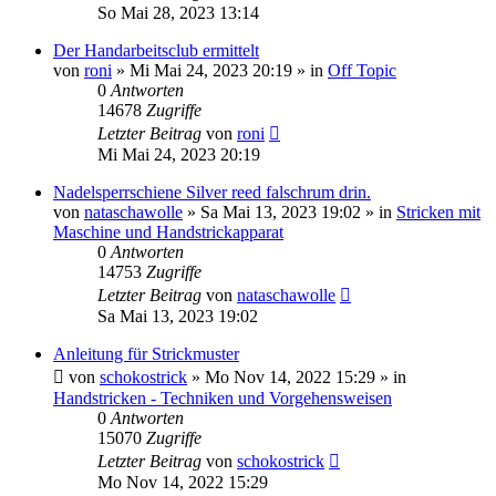
So Mai 28, 2023 13:14
Der Handarbeitsclub ermittelt
von
roni
»
Mi Mai 24, 2023 20:19
» in
Off Topic
0
Antworten
14678
Zugriffe
Letzter Beitrag
von
roni
Mi Mai 24, 2023 20:19
Nadelsperrschiene Silver reed falschrum drin.
von
nataschawolle
»
Sa Mai 13, 2023 19:02
» in
Stricken mit
Maschine und Handstrickapparat
0
Antworten
14753
Zugriffe
Letzter Beitrag
von
nataschawolle
Sa Mai 13, 2023 19:02
Anleitung für Strickmuster
von
schokostrick
»
Mo Nov 14, 2022 15:29
» in
Handstricken - Techniken und Vorgehensweisen
0
Antworten
15070
Zugriffe
Letzter Beitrag
von
schokostrick
Mo Nov 14, 2022 15:29