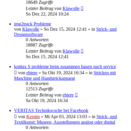
18649
Zugriffe
Letzter Beitrag
von
Klawolle
So Dez 22, 2024 10:24
img2track Probleme
von
Klawolle
»
So Dez 15, 2024 12:41
» in
Strick- und
Designsoftware
0
Antworten
18887
Zugriffe
Letzter Beitrag
von
Klawolle
So Dez 15, 2024 12:41
knittax S probleme beim zusammen bauen nach service
von
ebiere
»
Sa Okt 19, 2024 16:34
» in
Stricken mit
Maschine und Handstrickapparat
0
Antworten
12513
Zugriffe
Letzter Beitrag
von
ebiere
Sa Okt 19, 2024 16:34
VERITAS Technikwoche bei Facebook
von
Kerstin
»
Mi Apr 03, 2024 13:03
» in
Strick- und
Textilkunst: Museen, Ausstellungen analog oder digital
0
Antworten