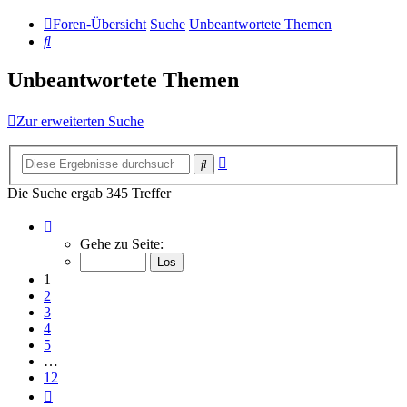
Foren-Übersicht
Suche
Unbeantwortete Themen
Suche
Unbeantwortete Themen
Zur erweiterten Suche
Erweiterte
Suche
Suche
Die Suche ergab 345 Treffer
Seite
1
Gehe zu Seite:
von
12
1
2
3
4
5
…
12
Nächste