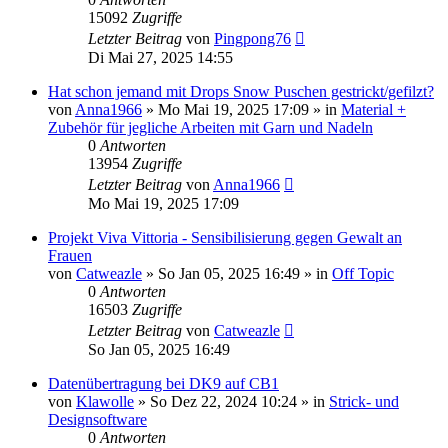
15092
Zugriffe
Letzter Beitrag
von
Pingpong76
Di Mai 27, 2025 14:55
Hat schon jemand mit Drops Snow Puschen gestrickt/gefilzt?
von
Anna1966
»
Mo Mai 19, 2025 17:09
» in
Material +
Zubehör für jegliche Arbeiten mit Garn und Nadeln
0
Antworten
13954
Zugriffe
Letzter Beitrag
von
Anna1966
Mo Mai 19, 2025 17:09
Projekt Viva Vittoria - Sensibilisierung gegen Gewalt an
Frauen
von
Catweazle
»
So Jan 05, 2025 16:49
» in
Off Topic
0
Antworten
16503
Zugriffe
Letzter Beitrag
von
Catweazle
So Jan 05, 2025 16:49
Datenübertragung bei DK9 auf CB1
von
Klawolle
»
So Dez 22, 2024 10:24
» in
Strick- und
Designsoftware
0
Antworten