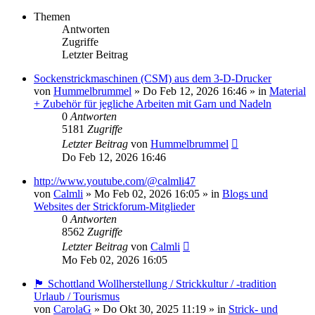
Themen
Antworten
Zugriffe
Letzter Beitrag
Sockenstrickmaschinen (CSM) aus dem 3-D-Drucker
von
Hummelbrummel
»
Do Feb 12, 2026 16:46
» in
Material
+ Zubehör für jegliche Arbeiten mit Garn und Nadeln
0
Antworten
5181
Zugriffe
Letzter Beitrag
von
Hummelbrummel
Do Feb 12, 2026 16:46
http://www.youtube.com/@calmli47
von
Calmli
»
Mo Feb 02, 2026 16:05
» in
Blogs und
Websites der Strickforum-Mitglieder
0
Antworten
8562
Zugriffe
Letzter Beitrag
von
Calmli
Mo Feb 02, 2026 16:05
🏴󠁧󠁢󠁳󠁣󠁴󠁿 Schottland Wollherstellung / Strickkultur / -tradition
Urlaub / Tourismus
von
CarolaG
»
Do Okt 30, 2025 11:19
» in
Strick- und