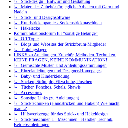
↳ Strickdesign - Entwurf und Gestaltung
↳ Material + Zubehör für jegliche Arbeiten mit Garn und
Nadeln
↳ Strick- und Designsoftware
↳ Rundstrickapparate - Sockenstrickmaschinen
↳ Häkelecke
Kommunikationsforum für "sonstige Belange"
↳ Off Topic
↳ Blogs und Websites der Strickforum-Mitglieder
↳ Trainingslager
LINKS zu Anleitungen, Zubehör, Methoden, Techniken.
KEINE FRAGEN, KEINE KOMMUNIKATION!!
↳ Gemischte Muster- und Anleitungssammlungen
↳ Einzelanleitungen und Designer-Homepages
↳ Baby- und Kinderkleidung
↳ Socken, Strümpfe, Filzschuhe, Puschen
↳ Tücher, Ponchos, Schals, Shawls
↳ Accessoires
↳ Sonstige Links (zu Anleitungen)
↳ Stricktechniken (Handstricken und Häkeln) Wie macht
man...?
↳ Hilfswerkzeuge für das Strick- und Häkeldesign
↳ Strickmaschinen 1 - Maschinen - Händler, Technik,
Betriebsanleitungen