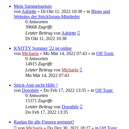
Mein Sammelsurium
von
Adriette
»
Di Okt 11, 2022 10:38
» in
Blogs und
Websites der Strickforum-Mitglieder
0
Antworten
39668
Zugriffe
Letzter Beitrag
von
Adriette
Di Okt 11, 2022 10:38
KNITTY Sommer '22 ist online
von
Michaela
»
Mo Mär 14, 2022 07:43
» in
Off Topic
0
Antworten
14915
Zugriffe
Letzter Beitrag
von
Michaela
Mo Mär 14, 2022 07:43
Strick-App sucht Hilfe !
von
Dorothée
»
Do Feb 17, 2022 13:35
» in
Off Topic
0
Antworten
15371
Zugriffe
Letzter Beitrag
von
Dorothée
Do Feb 17, 2022 13:35
Raglan für alle Figuren geeignet?
von
Michaela
»
Do Dez 30, 2021 18:27
» in
Off Topic