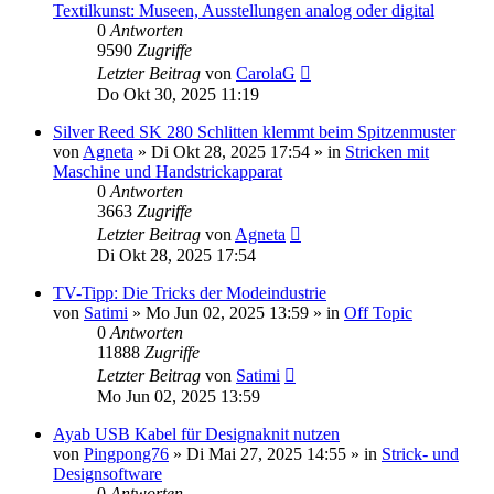
Textilkunst: Museen, Ausstellungen analog oder digital
0
Antworten
9590
Zugriffe
Letzter Beitrag
von
CarolaG
Do Okt 30, 2025 11:19
Silver Reed SK 280 Schlitten klemmt beim Spitzenmuster
von
Agneta
»
Di Okt 28, 2025 17:54
» in
Stricken mit
Maschine und Handstrickapparat
0
Antworten
3663
Zugriffe
Letzter Beitrag
von
Agneta
Di Okt 28, 2025 17:54
TV-Tipp: Die Tricks der Modeindustrie
von
Satimi
»
Mo Jun 02, 2025 13:59
» in
Off Topic
0
Antworten
11888
Zugriffe
Letzter Beitrag
von
Satimi
Mo Jun 02, 2025 13:59
Ayab USB Kabel für Designaknit nutzen
von
Pingpong76
»
Di Mai 27, 2025 14:55
» in
Strick- und
Designsoftware
0
Antworten