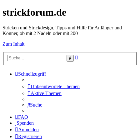
strickforum.de
Stricken und Strickdesign, Tipps und Hilfe für Anfänger und
Könner, ob mit 2 Nadeln oder mit 200
Zum Inhalt
Erweiterte
Suche
Suche
Schnellzugriff
Unbeantwortete Themen
Aktive Themen
Suche
FAQ
Spenden
Anmelden
Registrieren