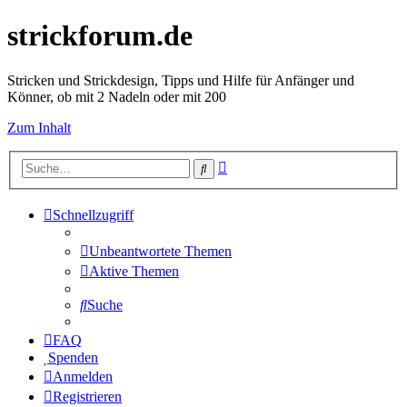
strickforum.de
Stricken und Strickdesign, Tipps und Hilfe für Anfänger und
Könner, ob mit 2 Nadeln oder mit 200
Zum Inhalt
Erweiterte
Suche
Suche
Schnellzugriff
Unbeantwortete Themen
Aktive Themen
Suche
FAQ
Spenden
Anmelden
Registrieren