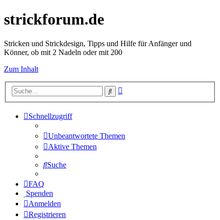
strickforum.de
Stricken und Strickdesign, Tipps und Hilfe für Anfänger und
Könner, ob mit 2 Nadeln oder mit 200
Zum Inhalt
Erweiterte
Suche
Suche
Schnellzugriff
Unbeantwortete Themen
Aktive Themen
Suche
FAQ
Spenden
Anmelden
Registrieren