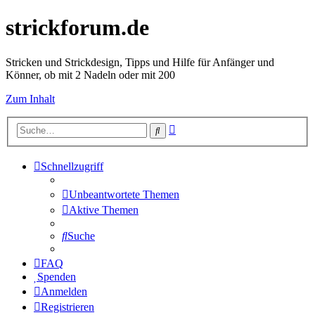
strickforum.de
Stricken und Strickdesign, Tipps und Hilfe für Anfänger und
Könner, ob mit 2 Nadeln oder mit 200
Zum Inhalt
Erweiterte
Suche
Suche
Schnellzugriff
Unbeantwortete Themen
Aktive Themen
Suche
FAQ
Spenden
Anmelden
Registrieren