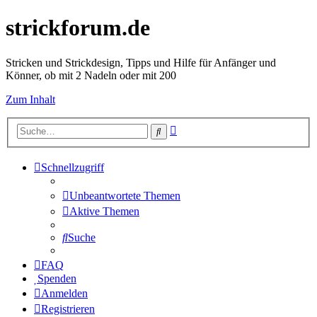
strickforum.de
Stricken und Strickdesign, Tipps und Hilfe für Anfänger und
Könner, ob mit 2 Nadeln oder mit 200
Zum Inhalt
Erweiterte
Suche
Suche
Schnellzugriff
Unbeantwortete Themen
Aktive Themen
Suche
FAQ
Spenden
Anmelden
Registrieren