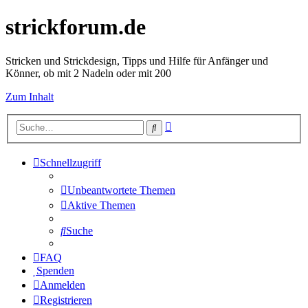
strickforum.de
Stricken und Strickdesign, Tipps und Hilfe für Anfänger und
Könner, ob mit 2 Nadeln oder mit 200
Zum Inhalt
Erweiterte
Suche
Suche
Schnellzugriff
Unbeantwortete Themen
Aktive Themen
Suche
FAQ
Spenden
Anmelden
Registrieren