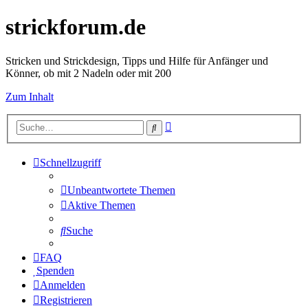
strickforum.de
Stricken und Strickdesign, Tipps und Hilfe für Anfänger und
Könner, ob mit 2 Nadeln oder mit 200
Zum Inhalt
Erweiterte
Suche
Suche
Schnellzugriff
Unbeantwortete Themen
Aktive Themen
Suche
FAQ
Spenden
Anmelden
Registrieren