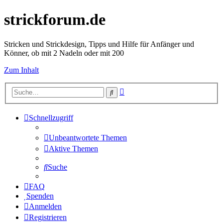
strickforum.de
Stricken und Strickdesign, Tipps und Hilfe für Anfänger und
Könner, ob mit 2 Nadeln oder mit 200
Zum Inhalt
Erweiterte
Suche
Suche
Schnellzugriff
Unbeantwortete Themen
Aktive Themen
Suche
FAQ
Spenden
Anmelden
Registrieren