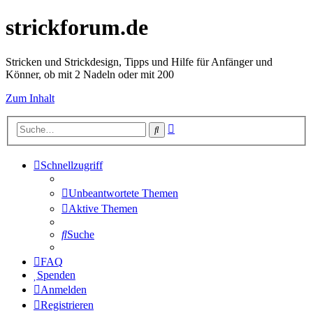
strickforum.de
Stricken und Strickdesign, Tipps und Hilfe für Anfänger und
Könner, ob mit 2 Nadeln oder mit 200
Zum Inhalt
Erweiterte
Suche
Suche
Schnellzugriff
Unbeantwortete Themen
Aktive Themen
Suche
FAQ
Spenden
Anmelden
Registrieren