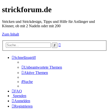
strickforum.de
Stricken und Strickdesign, Tipps und Hilfe für Anfänger und
Könner, ob mit 2 Nadeln oder mit 200
Zum Inhalt
Erweiterte
Suche
Suche
Schnellzugriff
Unbeantwortete Themen
Aktive Themen
Suche
FAQ
Spenden
Anmelden
Registrieren