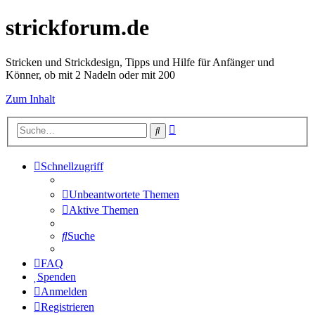
strickforum.de
Stricken und Strickdesign, Tipps und Hilfe für Anfänger und
Könner, ob mit 2 Nadeln oder mit 200
Zum Inhalt
Erweiterte
Suche
Suche
Schnellzugriff
Unbeantwortete Themen
Aktive Themen
Suche
FAQ
Spenden
Anmelden
Registrieren