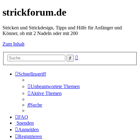
strickforum.de
Stricken und Strickdesign, Tipps und Hilfe für Anfänger und
Könner, ob mit 2 Nadeln oder mit 200
Zum Inhalt
Erweiterte
Suche
Suche
Schnellzugriff
Unbeantwortete Themen
Aktive Themen
Suche
FAQ
Spenden
Anmelden
Registrieren