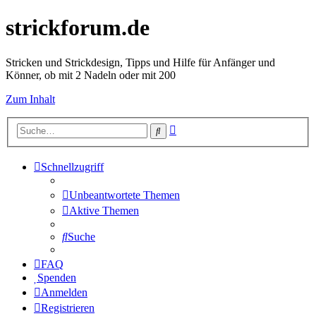
strickforum.de
Stricken und Strickdesign, Tipps und Hilfe für Anfänger und
Könner, ob mit 2 Nadeln oder mit 200
Zum Inhalt
Erweiterte
Suche
Suche
Schnellzugriff
Unbeantwortete Themen
Aktive Themen
Suche
FAQ
Spenden
Anmelden
Registrieren