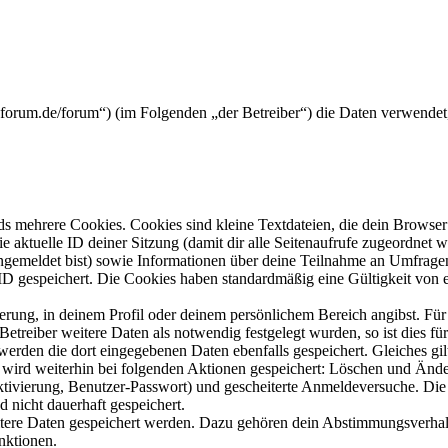
rickforum.de/forum“) (im Folgenden „der Betreiber“) die Daten verwend
s mehrere Cookies. Cookies sind kleine Textdateien, die dein Browser 
ie aktuelle ID deiner Sitzung (damit dir alle Seitenaufrufe zugeordnet
angemeldet bist) sowie Informationen über deine Teilnahme an Umfragen
ID gespeichert. Die Cookies haben standardmäßig eine Gültigkeit von e
ierung, in deinem Profil oder deinem persönlichem Bereich angibst. Für
reiber weitere Daten als notwendig festgelegt wurden, so ist dies für 
 werden die dort eingegebenen Daten ebenfalls gespeichert. Gleiches gi
e wird weiterhin bei folgenden Aktionen gespeichert: Löschen und Änd
ktivierung, Benutzer-Passwort) und gescheiterte Anmeldeversuche. D
d nicht dauerhaft gespeichert.
eitere Daten gespeichert werden. Dazu gehören dein Abstimmungsverhal
nktionen.