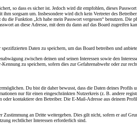
ert, so dass es sicher ist. Jedoch wird dir empfohlen, dieses Passwor
it ihm sorgsam um. Insbesondere wird dich kein Vertreter des Betreibe
nst du die Funktion „Ich habe mein Passwort vergessen“ benutzen. Di
asswort an diese Adresse, mit dem du dann auf das Board zugreifen kan
r spezifizierten Daten zu speichern, um das Board betreiben und anbiet
ssenabwägung zwischen deinen und seinen Interessen sowie den Interes
-Kennung zu speichern, sofern dies zur Gefahrenabwehr oder zur recht
möglichen. Du bist dir daher bewusst, dass die Daten deines Profils und
mationen nur für einen eingeschränkten Nutzerkreis (z. B. andere regist
oder kontaktiere den Betreiber. Die E-Mail-Adresse aus deinem Profil 
r Zustimmung an Dritte weitergeben. Dies gilt nicht, sofern er auf Gr
zung rechtlicher Interessen erforderlich sind.