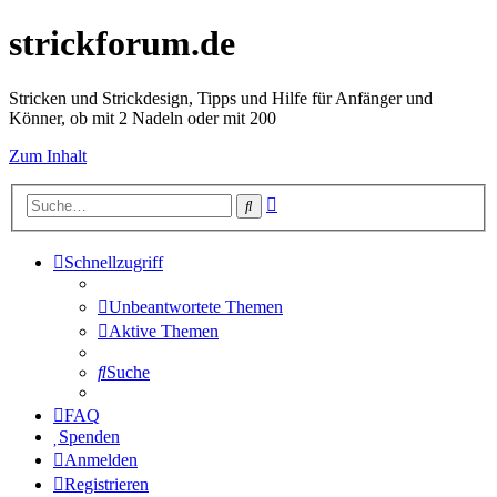
strickforum.de
Stricken und Strickdesign, Tipps und Hilfe für Anfänger und
Könner, ob mit 2 Nadeln oder mit 200
Zum Inhalt
Erweiterte
Suche
Suche
Schnellzugriff
Unbeantwortete Themen
Aktive Themen
Suche
FAQ
Spenden
Anmelden
Registrieren