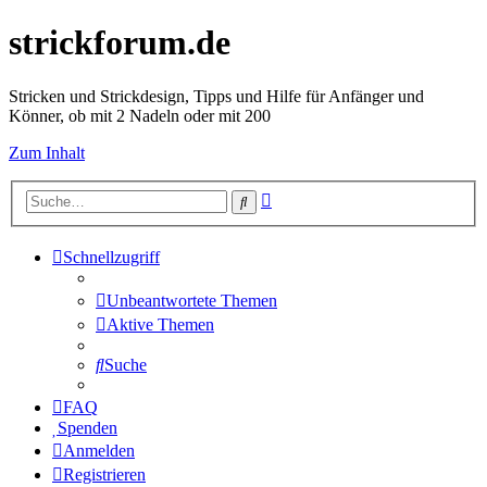
strickforum.de
Stricken und Strickdesign, Tipps und Hilfe für Anfänger und
Könner, ob mit 2 Nadeln oder mit 200
Zum Inhalt
Erweiterte
Suche
Suche
Schnellzugriff
Unbeantwortete Themen
Aktive Themen
Suche
FAQ
Spenden
Anmelden
Registrieren