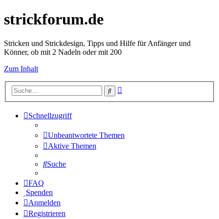
strickforum.de
Stricken und Strickdesign, Tipps und Hilfe für Anfänger und
Könner, ob mit 2 Nadeln oder mit 200
Zum Inhalt
Erweiterte
Suche
Suche
Schnellzugriff
Unbeantwortete Themen
Aktive Themen
Suche
FAQ
Spenden
Anmelden
Registrieren