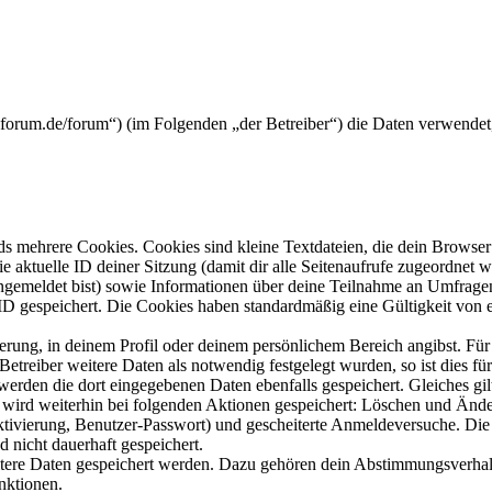
rickforum.de/forum“) (im Folgenden „der Betreiber“) die Daten verwend
s mehrere Cookies. Cookies sind kleine Textdateien, die dein Browser 
ie aktuelle ID deiner Sitzung (damit dir alle Seitenaufrufe zugeordnet
angemeldet bist) sowie Informationen über deine Teilnahme an Umfragen
ID gespeichert. Die Cookies haben standardmäßig eine Gültigkeit von e
ierung, in deinem Profil oder deinem persönlichem Bereich angibst. Für
reiber weitere Daten als notwendig festgelegt wurden, so ist dies für 
 werden die dort eingegebenen Daten ebenfalls gespeichert. Gleiches gi
e wird weiterhin bei folgenden Aktionen gespeichert: Löschen und Änd
ktivierung, Benutzer-Passwort) und gescheiterte Anmeldeversuche. D
d nicht dauerhaft gespeichert.
eitere Daten gespeichert werden. Dazu gehören dein Abstimmungsverhal
nktionen.