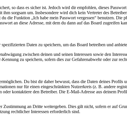
ert, so dass es sicher ist. Jedoch wird dir empfohlen, dieses Passwor
it ihm sorgsam um. Insbesondere wird dich kein Vertreter des Betreibe
nst du die Funktion „Ich habe mein Passwort vergessen“ benutzen. Di
asswort an diese Adresse, mit dem du dann auf das Board zugreifen kan
r spezifizierten Daten zu speichern, um das Board betreiben und anbiet
ssenabwägung zwischen deinen und seinen Interessen sowie den Interes
-Kennung zu speichern, sofern dies zur Gefahrenabwehr oder zur recht
möglichen. Du bist dir daher bewusst, dass die Daten deines Profils und
mationen nur für einen eingeschränkten Nutzerkreis (z. B. andere regist
oder kontaktiere den Betreiber. Die E-Mail-Adresse aus deinem Profil 
r Zustimmung an Dritte weitergeben. Dies gilt nicht, sofern er auf Gr
zung rechtlicher Interessen erforderlich sind.