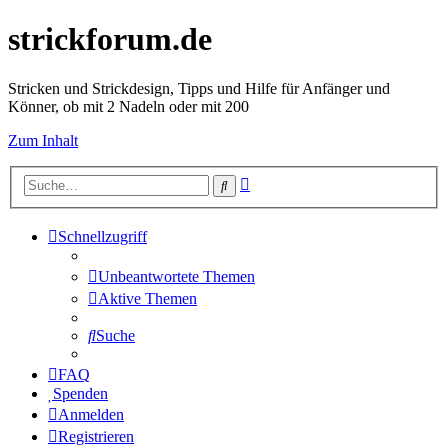
strickforum.de
Stricken und Strickdesign, Tipps und Hilfe für Anfänger und
Könner, ob mit 2 Nadeln oder mit 200
Zum Inhalt
Erweiterte
Suche
Suche
Schnellzugriff
Unbeantwortete Themen
Aktive Themen
Suche
FAQ
Spenden
Anmelden
Registrieren