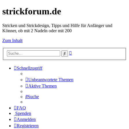
strickforum.de
Stricken und Strickdesign, Tipps und Hilfe für Anfänger und
Könner, ob mit 2 Nadeln oder mit 200
Zum Inhalt
Erweiterte
Suche
Suche
Schnellzugriff
Unbeantwortete Themen
Aktive Themen
Suche
FAQ
Spenden
Anmelden
Registrieren