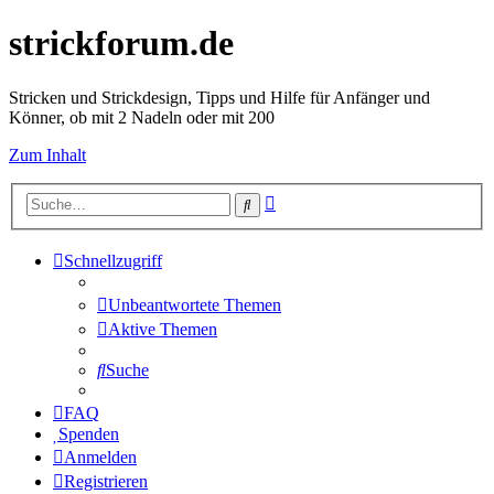
strickforum.de
Stricken und Strickdesign, Tipps und Hilfe für Anfänger und
Könner, ob mit 2 Nadeln oder mit 200
Zum Inhalt
Erweiterte
Suche
Suche
Schnellzugriff
Unbeantwortete Themen
Aktive Themen
Suche
FAQ
Spenden
Anmelden
Registrieren