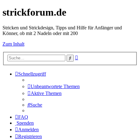
strickforum.de
Stricken und Strickdesign, Tipps und Hilfe für Anfänger und
Könner, ob mit 2 Nadeln oder mit 200
Zum Inhalt
Erweiterte
Suche
Suche
Schnellzugriff
Unbeantwortete Themen
Aktive Themen
Suche
FAQ
Spenden
Anmelden
Registrieren