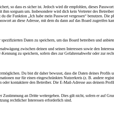
ert, so dass es sicher ist. Jedoch wird dir empfohlen, dieses Passwor
it ihm sorgsam um. Insbesondere wird dich kein Vertreter des Betreibe
nst du die Funktion „Ich habe mein Passwort vergessen“ benutzen. Di
asswort an diese Adresse, mit dem du dann auf das Board zugreifen kan
r spezifizierten Daten zu speichern, um das Board betreiben und anbiet
ssenabwägung zwischen deinen und seinen Interessen sowie den Interes
-Kennung zu speichern, sofern dies zur Gefahrenabwehr oder zur recht
möglichen. Du bist dir daher bewusst, dass die Daten deines Profils und
mationen nur für einen eingeschränkten Nutzerkreis (z. B. andere regist
oder kontaktiere den Betreiber. Die E-Mail-Adresse aus deinem Profil 
r Zustimmung an Dritte weitergeben. Dies gilt nicht, sofern er auf Gr
zung rechtlicher Interessen erforderlich sind.