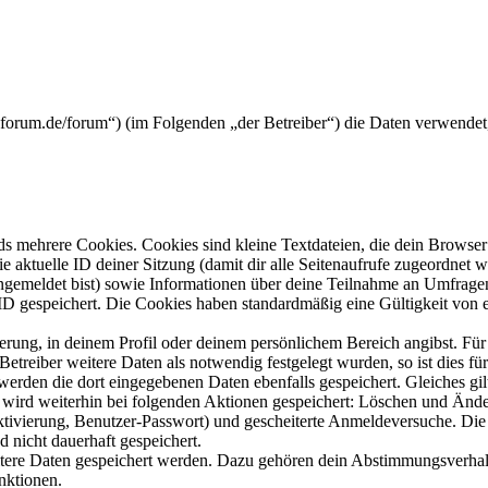
rickforum.de/forum“) (im Folgenden „der Betreiber“) die Daten verwend
s mehrere Cookies. Cookies sind kleine Textdateien, die dein Browser 
ie aktuelle ID deiner Sitzung (damit dir alle Seitenaufrufe zugeordnet
angemeldet bist) sowie Informationen über deine Teilnahme an Umfragen
ID gespeichert. Die Cookies haben standardmäßig eine Gültigkeit von e
ierung, in deinem Profil oder deinem persönlichem Bereich angibst. Für
reiber weitere Daten als notwendig festgelegt wurden, so ist dies für 
 werden die dort eingegebenen Daten ebenfalls gespeichert. Gleiches gi
e wird weiterhin bei folgenden Aktionen gespeichert: Löschen und Änd
ktivierung, Benutzer-Passwort) und gescheiterte Anmeldeversuche. D
d nicht dauerhaft gespeichert.
eitere Daten gespeichert werden. Dazu gehören dein Abstimmungsverhal
nktionen.