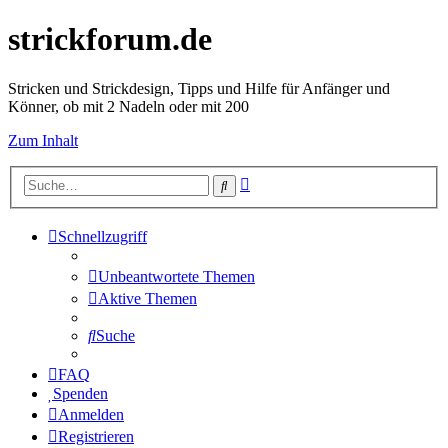
strickforum.de
Stricken und Strickdesign, Tipps und Hilfe für Anfänger und
Könner, ob mit 2 Nadeln oder mit 200
Zum Inhalt
Erweiterte
Suche
Suche
Schnellzugriff
Unbeantwortete Themen
Aktive Themen
Suche
FAQ
Spenden
Anmelden
Registrieren