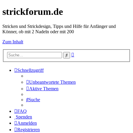
strickforum.de
Stricken und Strickdesign, Tipps und Hilfe für Anfänger und
Könner, ob mit 2 Nadeln oder mit 200
Zum Inhalt
Erweiterte
Suche
Suche
Schnellzugriff
Unbeantwortete Themen
Aktive Themen
Suche
FAQ
Spenden
Anmelden
Registrieren