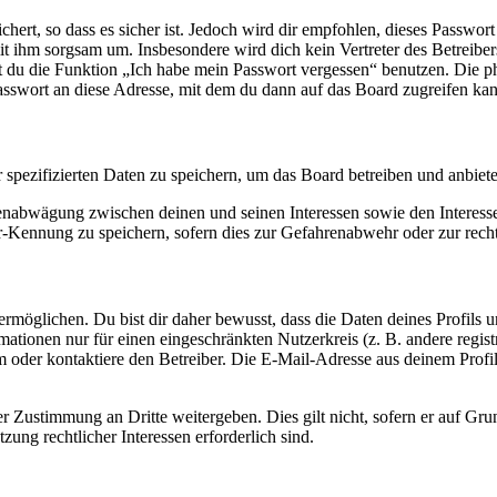
ert, so dass es sicher ist. Jedoch wird dir empfohlen, dieses Passwor
it ihm sorgsam um. Insbesondere wird dich kein Vertreter des Betreibe
nst du die Funktion „Ich habe mein Passwort vergessen“ benutzen. Di
asswort an diese Adresse, mit dem du dann auf das Board zugreifen kan
r spezifizierten Daten zu speichern, um das Board betreiben und anbiet
ssenabwägung zwischen deinen und seinen Interessen sowie den Interes
-Kennung zu speichern, sofern dies zur Gefahrenabwehr oder zur recht
möglichen. Du bist dir daher bewusst, dass die Daten deines Profils und
mationen nur für einen eingeschränkten Nutzerkreis (z. B. andere regist
oder kontaktiere den Betreiber. Die E-Mail-Adresse aus deinem Profil 
r Zustimmung an Dritte weitergeben. Dies gilt nicht, sofern er auf Gr
zung rechtlicher Interessen erforderlich sind.