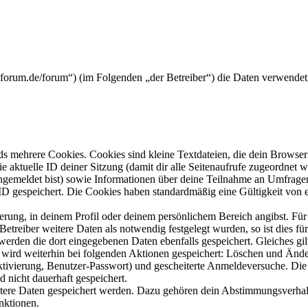
rickforum.de/forum“) (im Folgenden „der Betreiber“) die Daten verwend
s mehrere Cookies. Cookies sind kleine Textdateien, die dein Browser 
ie aktuelle ID deiner Sitzung (damit dir alle Seitenaufrufe zugeordnet
angemeldet bist) sowie Informationen über deine Teilnahme an Umfragen
ID gespeichert. Die Cookies haben standardmäßig eine Gültigkeit von e
ierung, in deinem Profil oder deinem persönlichem Bereich angibst. Für
reiber weitere Daten als notwendig festgelegt wurden, so ist dies für 
 werden die dort eingegebenen Daten ebenfalls gespeichert. Gleiches gi
e wird weiterhin bei folgenden Aktionen gespeichert: Löschen und Änd
ktivierung, Benutzer-Passwort) und gescheiterte Anmeldeversuche. D
d nicht dauerhaft gespeichert.
eitere Daten gespeichert werden. Dazu gehören dein Abstimmungsverhal
nktionen.