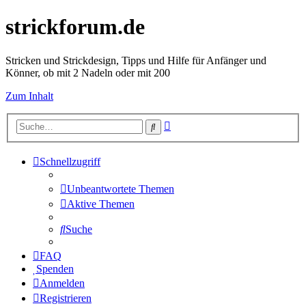
strickforum.de
Stricken und Strickdesign, Tipps und Hilfe für Anfänger und
Könner, ob mit 2 Nadeln oder mit 200
Zum Inhalt
Erweiterte
Suche
Suche
Schnellzugriff
Unbeantwortete Themen
Aktive Themen
Suche
FAQ
Spenden
Anmelden
Registrieren